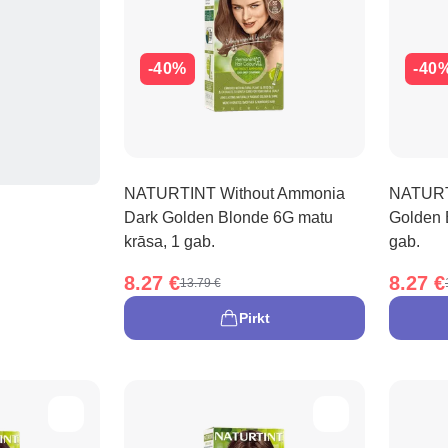
-40%
-40
NATURTINT Without Ammonia
NATURT
Dark Golden Blonde 6G matu
Golden 
krāsa, 1 gab.
gab.
8.27 €
8.27 €
13.79 €
Pirkt