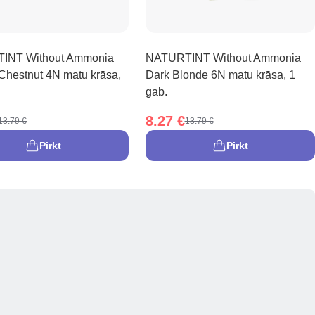
INT Without Ammonia
NATURTINT Without Ammonia
 Chestnut 4N matu krāsa,
Dark Blonde 6N matu krāsa, 1
gab.
8.27 €
13.79 €
13.79 €
Pirkt
Pirkt