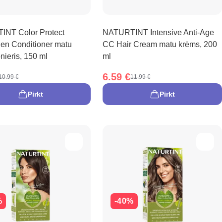
NT Color Protect
NATURTINT Intensive Anti-Age
hen Conditioner matu
CC Hair Cream matu krēms, 200
nieris, 150 ml
ml
6.59 €
10.99 €
11.99 €
Pirkt
Pirkt
%
-40%