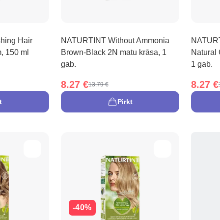
ing Hair
NATURTINT Without Ammonia
NATURT
, 150 ml
Brown-Black 2N matu krāsa, 1
Natural
gab.
1 gab.
8.27 €
8.27 €
13.79 €
t
Pirkt
-40%