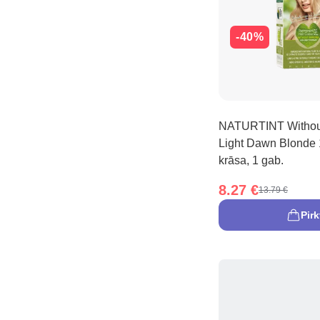
-40%
NATURTINT Withou
Light Dawn Blonde
krāsa, 1 gab.
8.27 €
13.79 €
Pirk