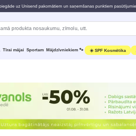
iegāde uz Unisend pakomātiem un saņemšanas punktiem pasūtījumi
a
Tīrai mājai
Sportam
Mājdzīvniekiem 🐾
☀️ SPF Kosmētika