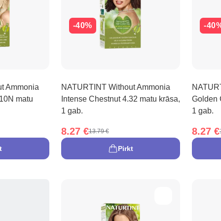
-40%
-40
t Ammonia
NATURTINT Without Ammonia
NATURT
 10N matu
Intense Chestnut 4.32 matu krāsa,
Golden 
1 gab.
1 gab.
8.27 €
8.27 €
13.79 €
t
Pirkt