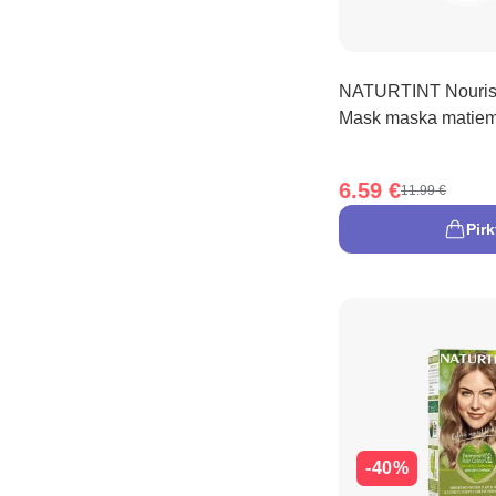
NATURTINT Nourish
Mask maska matiem
6.59 €
11.99 €
Pirk
-40%