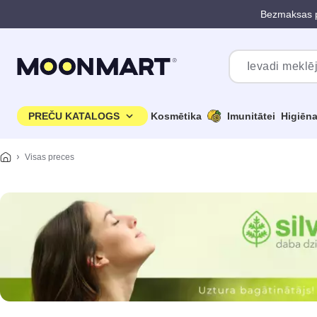
Bezmaksas p
Pāriet uz galveno saturu
PREČU KATALOGS
Kosmētika
Imunitātei
Higiēn
Visas preces