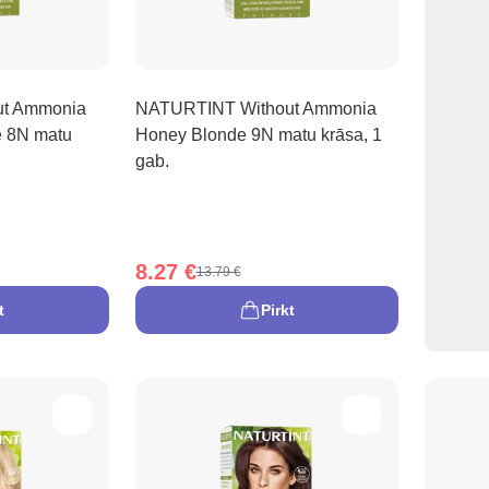
t Ammonia
NATURTINT Without Ammonia
 8N matu
Honey Blonde 9N matu krāsa, 1
gab.
8.27 €
13.79 €
t
Pirkt