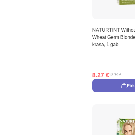
NATURTINT Withou
Wheat Germ Blonde
krāsa, 1 gab.
8.27 €
13.79 €
Pirk