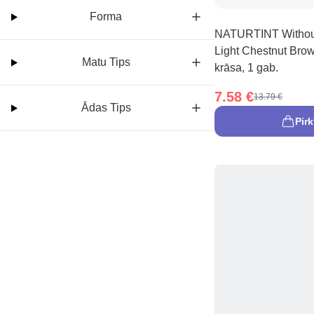
Forma
NATURTINT Withou
Light Chestnut Bro
Matu Tips
krāsa, 1 gab.
7.58 €
13.79 €
Ādas Tips
Pirk