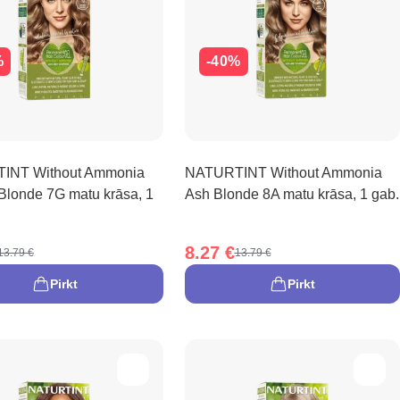
%
-40%
INT Without Ammonia
NATURTINT Without Ammonia
Blonde 7G matu krāsa, 1
Ash Blonde 8A matu krāsa, 1 gab.
8.27 €
13.79 €
13.79 €
Pirkt
Pirkt