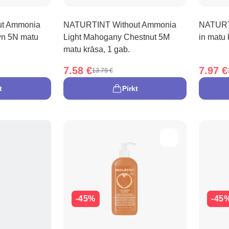
t Ammonia
NATURTINT Without Ammonia
NATURTI
wn 5N matu
Light Mahogany Chestnut 5M
in matu 
matu krāsa, 1 gab.
7.58 €
7.97 €
13.79 €
t
Pirkt
-45%
-45