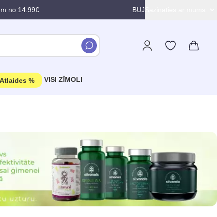
em no 14.99€
BUJ
Sazināties ar mums
VISI ZĪMOLI
Atlaides %