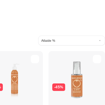
Atlaide %
%
-45%