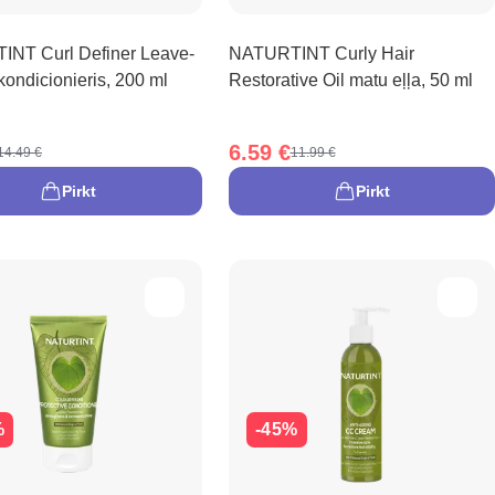
NT Curl Definer Leave-
NATURTINT Curly Hair
kondicionieris, 200 ml
Restorative Oil matu eļļa, 50 ml
6.59 €
14.49 €
11.99 €
Pirkt
Pirkt
%
-45%