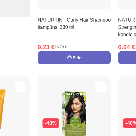
NATURTINT Curly Hair Shampoo
NATURTI
šampūns, 330 ml
Strengt
kondicio
9.23 €
6.04 €
16.79 €
Pirkt
-40%
-40