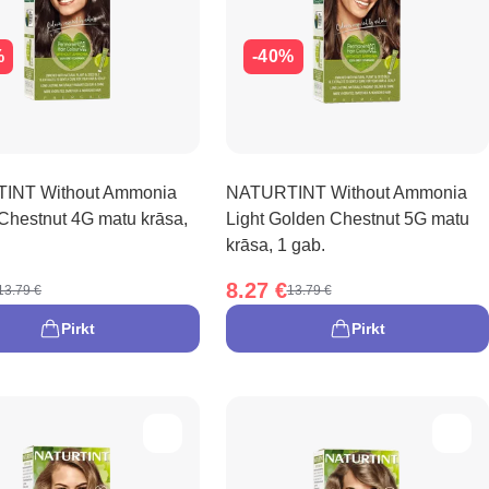
%
-40%
INT Without Ammonia
NATURTINT Without Ammonia
Chestnut 4G matu krāsa,
Light Golden Chestnut 5G matu
krāsa, 1 gab.
8.27 €
13.79 €
13.79 €
Pirkt
Pirkt