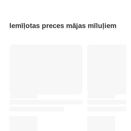
Iemīļotas preces mājas mīluļiem