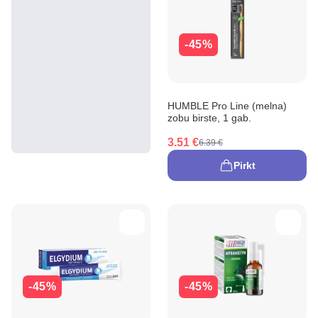
-45%
HUMBLE Pro Line (melna)
zobu birste, 1 gab.
3.51 €
6.39 €
Pirkt
-45%
-45%