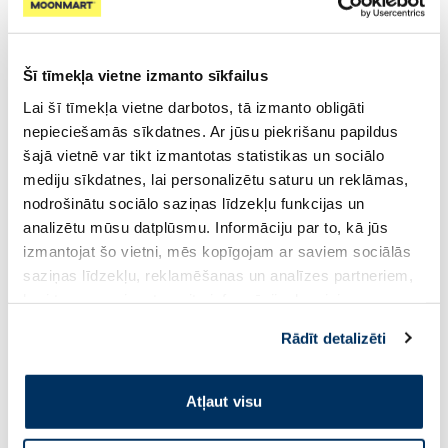
Pirkt
Pirkt
Šī tīmekļa vietne izmanto sīkfailus
Lai šī tīmekļa vietne darbotos, tā izmanto obligāti
nepieciešamās sīkdatnes. Ar jūsu piekrišanu papildus
šajā vietnē var tikt izmantotas statistikas un sociālo
mediju sīkdatnes, lai personalizētu saturu un reklāmas,
-35%
-35%
nodrošinātu sociālo saziņas līdzekļu funkcijas un
analizētu mūsu datplūsmu. Informāciju par to, kā jūs
izmantojat šo vietni, mēs kopīgojam ar saviem sociālās
COREGA Whitening tabletes
COREGA Extra Strong
saziņas līdzekļu, reklamēšanas un analīzes partneriem,
zobu protēžu tīrīšanai, 30 gab.
fiksācijas krēms zobu
kuri to var apvienot ar citu informāciju, ko viņiem
protēzēm, 40 g
sniedzat vai ko viņi apkopo, kad lietojat viņu
Rādīt detalizēti
4.52 €
5.30 €
6.96 €
8.16 €
pakalpojumus. Ja piekrītat šo papildu sīkdatņu
izmantošanai, lūdzu, atzīmējiet savu izvēli:
Pirkt
Pirkt
Atļaut visu