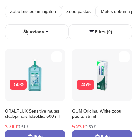
Zobu birstes un irigatori
Zobu pastas
Mutes dobuma pap
Šķirošana
Filtrs (0)
-50%
-45%
ORALFLUX Sensitive mutes
GUM Original White zobu
skalojamais līdzeklis, 500 ml
pasta, 75 ml
3.76 €
5.23 €
7.51 €
9.50 €
Pirkt
Pirkt