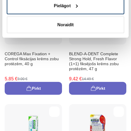
Pielāgot
Noraidīt
-35%
-35%
COREGA Max Fixation +
BLEND-A-DENT Complete
Control fiksācijas krēms zobu
Strong Hold, Fresh Flavor
protēzēm, 40 g
(1+1) fiksējošs krēms zobu
protēzēm, 47 g
5.85 €
9.42 €
9.00 €
14.49 €
Pirkt
Pirkt