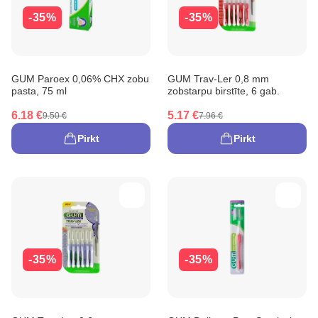
-35%
-35%
GUM Paroex 0,06% CHX zobu
GUM Trav-Ler 0,8 mm
pasta, 75 ml
zobstarpu birstīte, 6 gab.
6.18 €
5.17 €
9.50 €
7.96 €
Pirkt
Pirkt
-35%
-35%