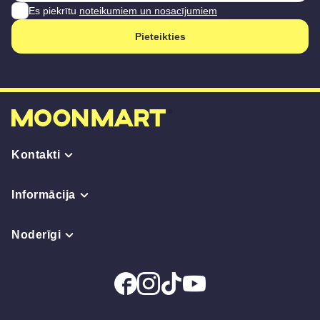
Es piekrītu
noteikumiem un nosacījumiem
Pieteikties
Kontakti
Informācija
Noderīgi