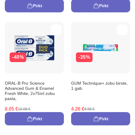
Pirkt
Pirkt
-40%
-35%
ORAL-B Pro Science
GUM Technique+ zobu birste,
Advanced Gum & Enamel
1 gab.
Fresh White, 2x75ml zobu
pasta,
6.05 €
4.26 €
10.08 €
6.56 €
Pirkt
Pirkt