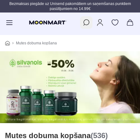
Bezmaksas piegāde uz Unisend pakomātiem un saņemšanas punktiem
pasūtījumiem no 14.99€
Pāriet uz galveno saturu
Mutes dobuma kopšana
Mutes dobuma kopšana
(536)