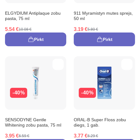
ELGYDIUM Antiplaque zobu
911 Myramistyn mutes sprejs,
pasta, 75 ml
50 ml
5.54 €
3.19 €
10.08 €
5.80 €
Pirkt
Pirkt
-40%
-40%
SENSODYNE Gentle
ORAL-B Super Floss zobu
Whitening zobu pasta, 75 ml
diegs, 1 gab.
3.95 €
3.77 €
6.59 €
6.29 €