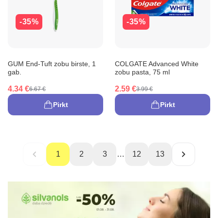
-35%
-35%
GUM End-Tuft zobu birste, 1
COLGATE Advanced White
gab.
zobu pasta, 75 ml
4.34 €
2.59 €
6.67 €
3.99 €
Pirkt
Pirkt
1
2
3
…
12
13