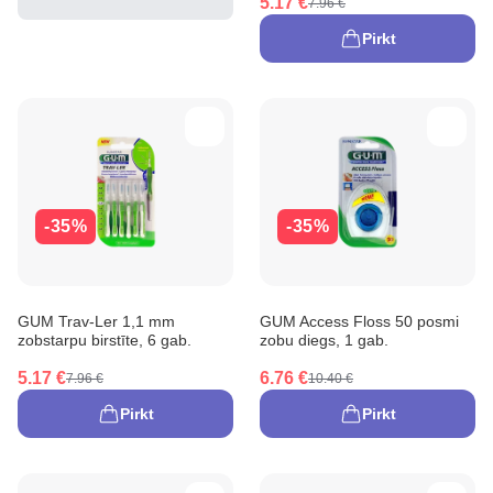
5.17 €
7.96 €
Pirkt
-35%
-35%
GUM Trav-Ler 1,1 mm
GUM Access Floss 50 posmi
zobstarpu birstīte, 6 gab.
zobu diegs, 1 gab.
5.17 €
6.76 €
7.96 €
10.40 €
Pirkt
Pirkt