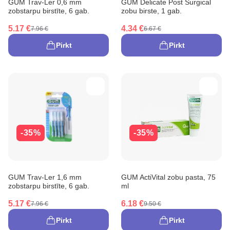
GUM Trav-Ler 0,6 mm
GUM Delicate Post Surgical
zobstarpu birstīte, 6 gab.
zobu birste, 1 gab.
5.17 €
4.34 €
7.96 €
6.67 €
Pirkt
Pirkt
-35%
-35%
GUM Trav-Ler 1,6 mm
GUM ActiVital zobu pasta, 75
zobstarpu birstīte, 6 gab.
ml
5.17 €
6.18 €
7.96 €
9.50 €
Pirkt
Pirkt