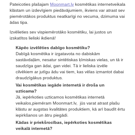
Pateicoties plašajam
Moonmart.lv
kosmētikas internetveikala
klāstam un izdevīgiem piedāvājumiem, ikviens var atrast sev
piemērotākos produktus neatkarīgi no vecuma, dzimuma vai
ādas tipa.
Izvēlieties sev vispiemērotāko kosmētiku, lai justos un
izskatītos lieliski ikdienā!
Kāpēc izvēlēties dabīgo kosmētiku?
Dabīgā kosmētika ir izgatavota no dabiskām
sastāvdaļām, nesatur sintētiskas ķīmiskas vielas, un tā ir
saudzīga gan ādai, gan videi. Tā ir lieliska izvēle
cilvēkiem ar jutīgu ādu vai tiem, kas vēlas izmantot dabai
draudzīgākus produktus.
Vai kosmētikas iegāde internetā ir droša un
uzticama?
Jā, iepērkoties uzticamos kosmētikas internetā
veikalos,piemēram Moonmart.lv, jūs varat atrast plašu
klāstu ar augstas kvalitātes produktiem, kā arī baudīt ērtu
iepirkšanos un ātru piegādi.
Kādas ir priekšrocības, iepērkoties kosmētikas
veikalā internetā?