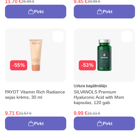
11.70 €
9.45 €
25.99 €
20.99 €
Pirkt
Pirkt
-55%
-53%
Uztura bagātinātājs
PAYOT Vitamin Rich Radiance
SILVANOLS Premium
sejas krēms, 30 ml
Hyaluronic Acid with Msm
kapsulas, 120 gab.
9.71 €
9.99 €
21.57 €
21.11 €
Pirkt
Pirkt