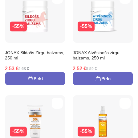
-55%
-55%
JONAX Sildošs Zirgu balzams,
JONAX Atvēsinošs zirgu
250 ml
balzams, 250 ml
2.53 €
2.52 €
5.63 €
5.59 €
Pirkt
Pirkt
-55%
-55%