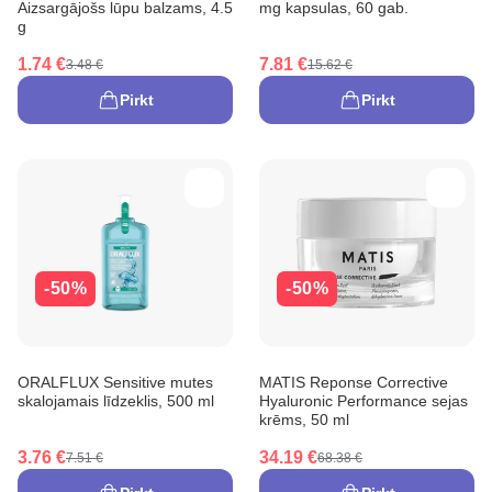
Aizsargājošs lūpu balzams, 4.5
mg kapsulas, 60 gab.
g
1.74 €
7.81 €
3.48 €
15.62 €
Pirkt
Pirkt
-50%
-50%
ORALFLUX Sensitive mutes
MATIS Reponse Corrective
skalojamais līdzeklis, 500 ml
Hyaluronic Performance sejas
krēms, 50 ml
3.76 €
34.19 €
7.51 €
68.38 €