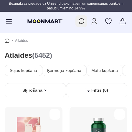
Bezmaksas piegāde uz Unisend pakomātiem un saņemšanas punktiem
pasūtījumiem no 14.99€
Pāriet uz galveno saturu
Atlaides
Atlaides
(5452)
Sejas kopšana
Ķermeņa kopšana
Matu kopšana
In
Šķirošana
Filtrs (0)