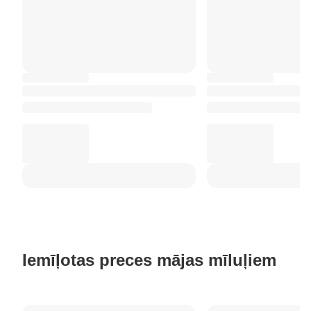
Iemīļotas preces mājas mīluļiem