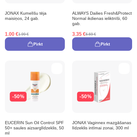
JONAX Kumelīšu tēja
ALWAYS Dailies Fresh&Protect
maisiņos, 24 gab.
Normal ikdienas ieliktnīši, 60
gab.
1.00 €
3.35 €
1.99 €
6.69 €
Pirkt
Pirkt
-50%
-50%
EUCERIN Sun Oil Control SPF
JONAX Vaginnex mazgāšanas
50+ saules aizsarglīdzeklis, 50
līdzeklis intīmai zonai, 300 ml
ml