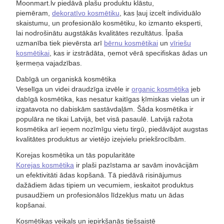
Moonmart.lv piedāvā plašu produktu klāstu,
piemēram,
dekoratīvo kosmētiku
, kas ļauj izcelt individuālo
skaistumu, un profesionālo kosmētiku, ko izmanto eksperti,
lai nodrošinātu augstākās kvalitātes rezultātus. Īpaša
uzmanība tiek pievērsta arī
bērnu kosmētikai
un
vīriešu
kosmētikai
, kas ir izstrādāta, ņemot vērā specifiskas ādas un
ķermeņa vajadzības.
Dabīgā un organiskā kosmētika
Veselīga un videi draudzīga izvēle ir
organic kosmētika
jeb
dabīgā kosmētika, kas nesatur kaitīgas ķīmiskas vielas un ir
izgatavota no dabiskām sastāvdaļām. Šāda kosmētika ir
populāra ne tikai Latvijā, bet visā pasaulē. Latvijā ražota
kosmētika arī ieņem nozīmīgu vietu tirgū, piedāvājot augstas
kvalitātes produktus ar vietējo izejvielu priekšrocībām.
Korejas kosmētika un tās popularitāte
Korejas kosmētika
ir plaši pazīstama ar savām inovācijām
un efektivitāti ādas kopšanā. Tā piedāvā risinājumus
dažādiem ādas tipiem un vecumiem, ieskaitot produktus
pusaudžiem un profesionālos līdzekļus matu un ādas
kopšanai.
Kosmētikas veikals un iepirkšanās tiešsaistē