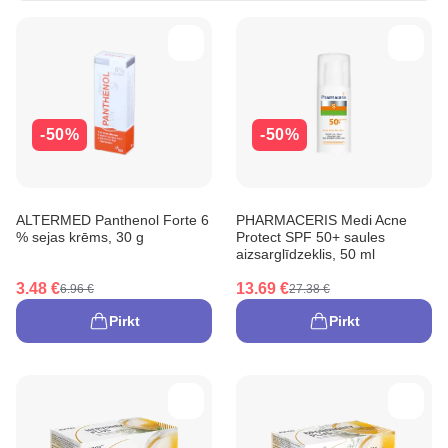
-50%
-50%
ALTERMED Panthenol Forte 6
PHARMACERIS Medi Acne
% sejas krēms, 30 g
Protect SPF 50+ saules
aizsarglīdzeklis, 50 ml
3.48 €
13.69 €
6.96 €
27.38 €
Pirkt
Pirkt