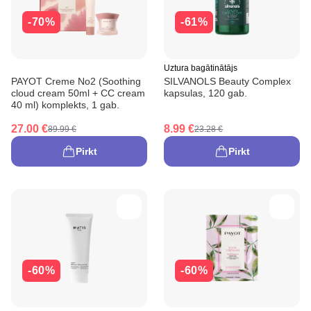
-70%
-61%
Uztura bagātinātājs
PAYOT Creme No2 (Soothing
SILVANOLS Beauty Complex
cloud cream 50ml + CC cream
kapsulas, 120 gab.
40 ml) komplekts, 1 gab.
27.00 €
8.99 €
89.99 €
23.28 €
Pirkt
Pirkt
-60%
-60%