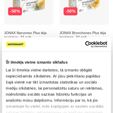
-50%
-50%
JONAX Nervonex Plus tēja
JONAX Bronchonex Plus tēja
maisiņos, 24 gab.
maisiņos, 24 gab.
1.00 €
1.00 €
1.99 €
1.99 €
Pirkt
Pirkt
Šī tīmekļa vietne izmanto sīkfailus
Lai šī tīmekļa vietne darbotos, tā izmanto obligāti
nepieciešamās sīkdatnes. Ar jūsu piekrišanu papildus
šajā vietnē var tikt izmantotas statistikas un sociālo
mediju sīkdatnes, lai personalizētu saturu un reklāmas,
nodrošinātu sociālo saziņas līdzekļu funkcijas un
-50%
-50%
analizētu mūsu datplūsmu. Informāciju par to, kā jūs
izmantojat šo vietni, mēs kopīgojam ar saviem sociālās
saziņas līdzekļu, reklamēšanas un analīzes partneriem,