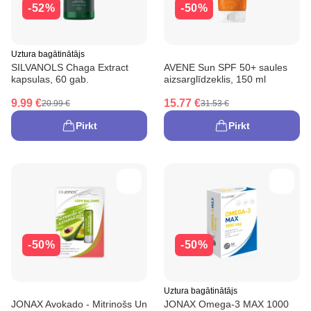
-52%
-50%
Uztura bagātinātājs
SILVANOLS Chaga Extract
AVENE Sun SPF 50+ saules
kapsulas, 60 gab.
aizsarglīdzeklis, 150 ml
9.99 €
15.77 €
20.99 €
31.53 €
Pirkt
Pirkt
-50%
-50%
Uztura bagātinātājs
JONAX Avokado - Mitrinošs Un
JONAX Omega-3 MAX 1000