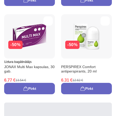
Pirkt
Pirkt
-50%
-50%
Uztura bagātinātājs
JONAX Multi Max kapsulas, 30
PERSPIREX Comfort
gab.
antiperspirants, 20 ml
6.77 €
6.31 €
13.54 €
12.62 €
Pirkt
Pirkt