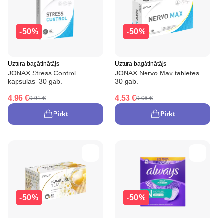
-50%
-50%
Uztura bagātinātājs
Uztura bagātinātājs
JONAX Stress Control
JONAX Nervo Max tabletes,
kapsulas, 30 gab.
30 gab.
4.96 €
4.53 €
9.91 €
9.06 €
Pirkt
Pirkt
-50%
-50%