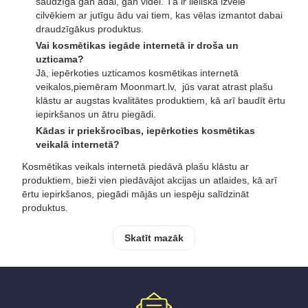
saudzīga gan ādai, gan videi. Tā ir lieliska izvēle
cilvēkiem ar jutīgu ādu vai tiem, kas vēlas izmantot dabai
draudzīgākus produktus.
Vai kosmētikas iegāde internetā ir droša un
uzticama?
Jā, iepērkoties uzticamos kosmētikas internetā
veikalos,piemēram Moonmart.lv, jūs varat atrast plašu
klāstu ar augstas kvalitātes produktiem, kā arī baudīt ērtu
iepirkšanos un ātru piegādi.
Kādas ir priekšrocības, iepērkoties kosmētikas
veikalā internetā?
Kosmētikas veikals internetā piedāvā plašu klāstu ar
produktiem, bieži vien piedāvājot akcijas un atlaides, kā arī
ērtu iepirkšanos, piegādi mājās un iespēju salīdzināt
produktus.
Skatīt mazāk