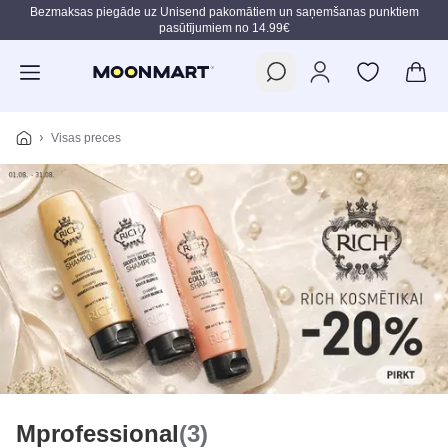
Bezmaksas piegāde uz Unisend pakomātiem un saņemšanas punktiem
pasūtījumiem no 14.99€
Pāriet uz galveno saturu
Visas preces
Mprofessional
(3)