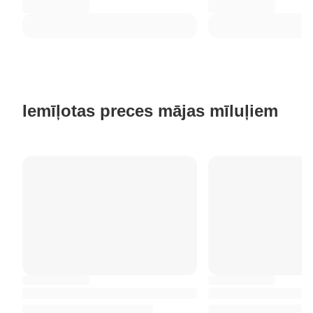
Iemīļotas preces mājas mīluļiem