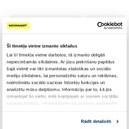
Šī tīmekļa vietne izmanto sīkfailus
Lai šī tīmekļa vietne darbotos, tā izmanto obligāti
nepieciešamās sīkdatnes. Ar jūsu piekrišanu papildus
šajā vietnē var tikt izmantotas statistikas un sociālo
mediju sīkdatnes, lai personalizētu saturu un reklāmas,
nodrošinātu sociālo saziņas līdzekļu funkcijas un
analizētu mūsu datplūsmu. Informāciju par to, kā jūs
izmantojat šo vietni, mēs kopīgojam ar saviem sociālās
saziņas līdzekļu, reklamēšanas un analīzes partneriem,
kuri to var apvienot ar citu informāciju, ko viņiem
sniedzat vai ko viņi apkopo, kad lietojat viņu
Rādīt detalizēti
pakalpojumus. Ja piekrītat šo papildu sīkdatņu