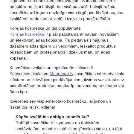
izgatavota no dabiskām sastāvdaļām. Šāda kosmētika ir
populāra ne tikai Latvijā, bet visā pasaulē. Latvijā ražota
kosmētika arī ieņem nozīmīgu vietu tirgū, piedāvājot augstas
kvalitātes produktus ar vietējo izejvielu priekšrocībām.
Korejas kosmētika un tās popularitāte
Korejas kosmētika
ir plaši pazīstama ar savām inovācijām
un efektivitāti ādas kopšanā. Tā piedāvā risinājumus
dažādiem ādas tipiem un vecumiem, ieskaitot produktus
pusaudžiem un profesionālos līdzekļus matu un ādas
kopšanai.
Kosmētikas veikals un iepirkšanās tiešsaistē
Pateicoties plašajam
Moonmart.lv
kosmētikas internetveikala
klāstam un izdevīgiem piedāvājumiem, ikviens var atrast sev
piemērotākos produktus neatkarīgi no vecuma, dzimuma vai
ādas tipa.
Izvēlieties sev vispiemērotāko kosmētiku, lai justos un
izskatītos lieliski ikdienā!
Kāpēc izvēlēties dabīgo kosmētiku?
Dabīgā kosmētika ir izgatavota no dabiskām
sastāvdaļām, nesatur sintētiskas ķīmiskas vielas, un tā ir