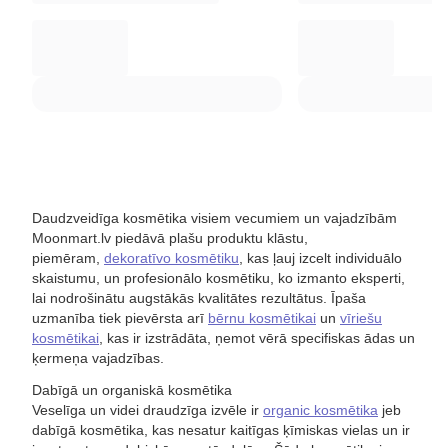
Daudzveidīga kosmētika visiem vecumiem un vajadzībām
Moonmart.lv piedāvā plašu produktu klāstu,
piemēram,
dekoratīvo kosmētiku
, kas ļauj izcelt individuālo
skaistumu, un profesionālo kosmētiku, ko izmanto eksperti,
lai nodrošinātu augstākās kvalitātes rezultātus. Īpaša
uzmanība tiek pievērsta arī
bērnu kosmētikai
un
vīriešu
kosmētikai
, kas ir izstrādāta, ņemot vērā specifiskas ādas un
ķermeņa vajadzības.
Dabīgā un organiskā kosmētika
Veselīga un videi draudzīga izvēle ir
organic kosmētika
jeb
dabīgā kosmētika, kas nesatur kaitīgas ķīmiskas vielas un ir