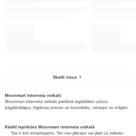
Skatīt visus
Moonmart interneta veikals
Moonmart interneta veikals piedāvā iegādāties uztura
bagātinātājus, higiēnas preces un kosmētiku, neizejot no mājām.
Kādēļ iepirkties Moonmart interneta veikalā
Tas ir ērti izmantojams. Tev nav jābrauc vai jāiet uz veikalu -