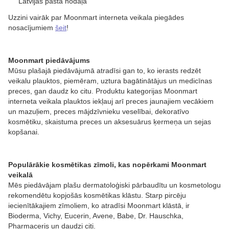
Latvijas pasta nodaļā
Uzzini vairāk par Moonmart interneta veikala piegādes
nosacījumiem
šeit
!
Moonmart piedāvājums
Mūsu plašajā piedāvājumā atradīsi gan to, ko ierasts redzēt
veikalu plauktos, piemēram, uztura bagātinātājus un medicīnas
preces, gan daudz ko citu. Produktu kategorijas Moonmart
interneta veikala plauktos iekļauj arī preces jaunajiem vecākiem
un mazuļiem, preces mājdzīvnieku veselībai, dekoratīvo
kosmētiku, skaistuma preces un aksesuārus ķermeņa un sejas
kopšanai.
Populārākie kosmētikas zīmoli, kas nopērkami Moonmart
veikalā
Mēs piedāvājam plašu dermatoloģiski pārbaudītu un kosmetologu
rekomendētu kopjošās kosmētikas klāstu. Starp pircēju
iecienītākajiem zīmoliem, ko atradīsi Moonmart klāstā, ir
Bioderma, Vichy, Eucerin, Avene, Babe, Dr. Hauschka,
Pharmaceris un daudzi citi.