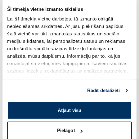
Šī tīmekļa vietne izmanto sīkfailus
Lai šī tīmekļa vietne darbotos, tā izmanto obligāti
Vairāk...
nepieciešamās sīkdatnes. Ar jūsu piekrišanu papildus
šajā vietnē var tikt izmantotas statistikas un sociālo
mediju sīkdatnes, lai personalizētu saturu un reklāmas,
nodrošinātu sociālo saziņas līdzekļu funkcijas un
analizētu mūsu datplūsmu. Informāciju par to, kā jūs
Sportam un treniņiem
izmantojat šo vietni, mēs kopīgojam ar saviem sociālās
saziņas līdzekļu, reklamēšanas un analīzes partneriem,
kuri to var apvienot ar citu informāciju, ko viņiem
sniedzat vai ko viņi apkopo, kad lietojat viņu
Rādīt detalizēti
pakalpojumus. Ja piekrītat šo papildu sīkdatņu
izmantošanai, lūdzu, atzīmējiet savu izvēli:
Atļaut visu
Pielāgot