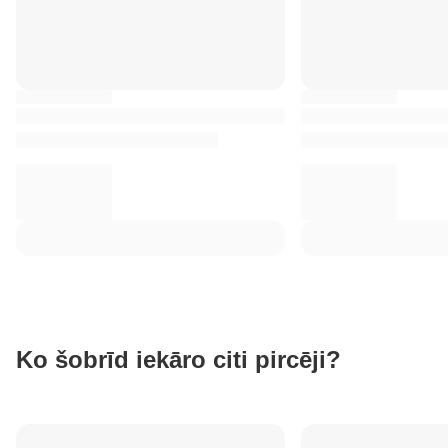
Ko šobrīd iekāro citi pircēji?