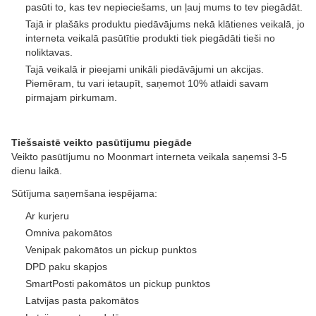
pasūti to, kas tev nepieciešams, un ļauj mums to tev piegādāt.
Tajā ir plašāks produktu piedāvājums nekā klātienes veikalā, jo
interneta veikalā pasūtītie produkti tiek piegādāti tieši no
noliktavas.
Tajā veikalā ir pieejami unikāli piedāvājumi un akcijas.
Piemēram, tu vari ietaupīt, saņemot 10% atlaidi savam
pirmajam pirkumam.
Tiešsaistē veikto pasūtījumu piegāde
Veikto pasūtījumu no Moonmart interneta veikala saņemsi 3-5
dienu laikā.
Sūtījuma saņemšana iespējama:
Ar kurjeru
Omniva pakomātos
Venipak pakomātos un pickup punktos
DPD paku skapjos
SmartPosti pakomātos un pickup punktos
Latvijas pasta pakomātos