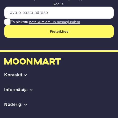
kodus.
Es piekrītu
noteikumiem un nosacījumiem
Pieteikties
Kontakti
Informācija
Noderīgi