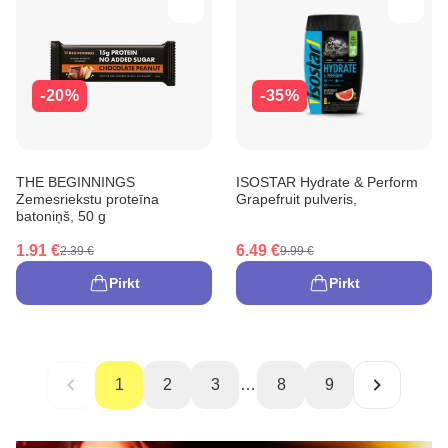
-20%
-35%
THE BEGINNINGS
ISOSTAR Hydrate & Perform
Zemesriekstu proteīna
Grapefruit pulveris,
batoniņš, 50 g
1.91 €
6.49 €
2.39 €
9.99 €
Pirkt
Pirkt
1
2
3
…
8
9