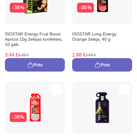
-35%
-35%
ISOSTAR Energy Fruit Boost
ISOSTAR Long Energy
Apricot 10g želejas konfektes,
Orange želeja, 40 g
10 gab.
3.44 €
1.88 €
5.29 €
2.89 €
Pirkt
Pirkt
-35%