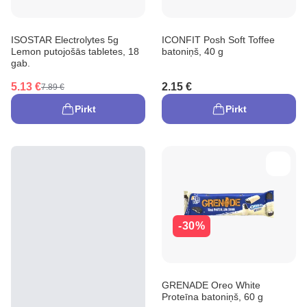
ISOSTAR Electrolytes 5g
ICONFIT Posh Soft Toffee
Lemon putojošās tabletes, 18
batoniņš, 40 g
gab.
5.13 €
2.15 €
7.89 €
Pirkt
Pirkt
-30%
GRENADE Oreo White
Proteīna batoniņš, 60 g