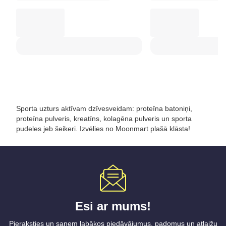
Sporta uzturs aktīvam dzīvesveidam: proteīna batoniņi,
proteīna pulveris, kreatīns, kolagēna pulveris un sporta
pudeles jeb šeikeri. Izvēlies no Moonmart plašā klāsta!
Esi ar mums!
Pieraksties un saņem labākos piedāvājumus, padomus un atlaižu