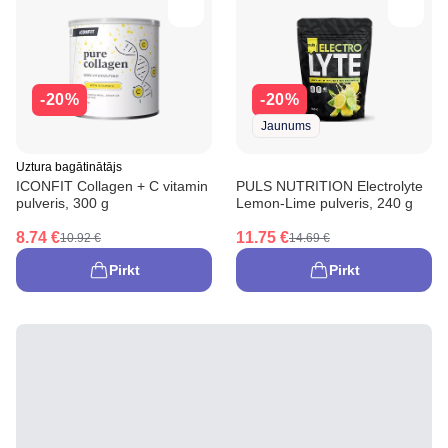
-20%
-20%
Jaunums
Uztura bagātinātājs
ICONFIT Collagen + C vitamin
PULS NUTRITION Electrolyte
pulveris, 300 g
Lemon-Lime pulveris, 240 g
8.74 €
11.75 €
10.92 €
14.69 €
Pirkt
Pirkt