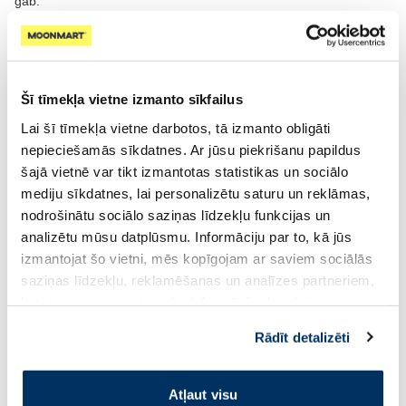
gab.
6.49 €
4.68 €
5.85 €
Pirkt
Pirkt
Šī tīmekļa vietne izmanto sīkfailus
Lai šī tīmekļa vietne darbotos, tā izmanto obligāti
nepieciešamās sīkdatnes. Ar jūsu piekrišanu papildus
šajā vietnē var tikt izmantotas statistikas un sociālo
mediju sīkdatnes, lai personalizētu saturu un reklāmas,
nodrošinātu sociālo saziņas līdzekļu funkcijas un
-30%
-30%
analizētu mūsu datplūsmu. Informāciju par to, kā jūs
izmantojat šo vietni, mēs kopīgojam ar saviem sociālās
saziņas līdzekļu, reklamēšanas un analīzes partneriem,
ICONFIT Iconbar Vanilla
GRENADE Oreo Proteīna
kuri to var apvienot ar citu informāciju, ko viņiem
Cream batoniņš, 45 g
batoniņš, 60 g
sniedzat vai ko viņi apkopo, kad lietojat viņu
Rādīt detalizēti
1.32 €
2.63 €
1.89 €
3.75 €
pakalpojumus. Ja piekrītat šo papildu sīkdatņu
izmantošanai, lūdzu, atzīmējiet savu izvēli:
Pirkt
Pirkt
Atļaut visu