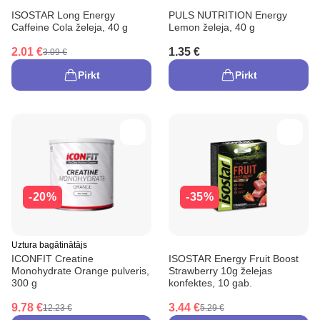
ISOSTAR Long Energy
PULS NUTRITION Energy
Caffeine Cola želeja, 40 g
Lemon želeja, 40 g
2.01 €
1.35 €
3.09 €
Pirkt
Pirkt
-20%
-35%
Uztura bagātinātājs
ICONFIT Creatine
ISOSTAR Energy Fruit Boost
Monohydrate Orange pulveris,
Strawberry 10g želejas
300 g
konfektes, 10 gab.
9.78 €
3.44 €
12.23 €
5.29 €