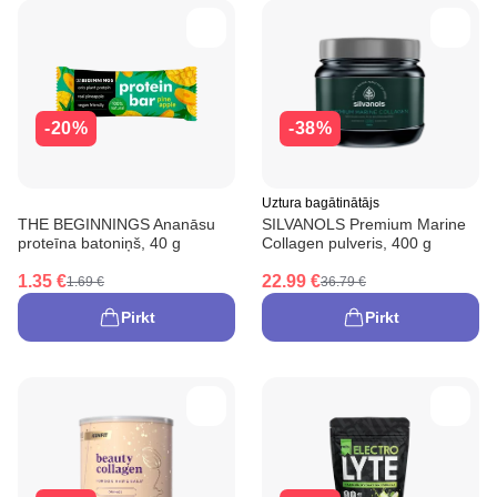
-20%
-38%
Uztura bagātinātājs
THE BEGINNINGS Ananāsu
SILVANOLS Premium Marine
proteīna batoniņš, 40 g
Collagen pulveris, 400 g
1.35 €
22.99 €
1.69 €
36.79 €
Pirkt
Pirkt