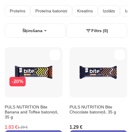
Proteīns
Proteīna batoniņi
Kreatīns
Izolāts
Izot
Šķirošana
Filtrs (0)
-20%
PULS NUTRITION Bite
PULS NUTRITION Bite
Banana and Toffee batoniņš,
Chocolate batoniņš, 35 g
35 g
1.03 €
1.29 €
1.29 €