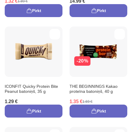
1.32 €
14.99 €
1.89 €
Pirkt
Pirkt
-20%
ICONFIT Quicky Protein Bite
THE BEGINNINGS Kakao
Peanut batoniņš, 35 g
proteīna batoniņš, 40 g
1.29 €
1.35 €
1.69 €
Pirkt
Pirkt