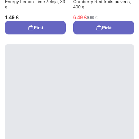
Energy Lemon-Lime želeja, 33
Cranberry Red fruits pulveris,
g
400 g
1.49 €
6.49 €
9.99 €
Pirkt
Pirkt