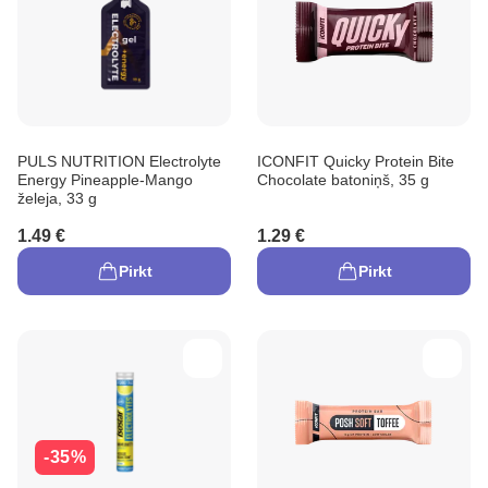
PULS NUTRITION Electrolyte
ICONFIT Quicky Protein Bite
Energy Pineapple-Mango
Chocolate batoniņš, 35 g
želeja, 33 g
1.49 €
1.29 €
Pirkt
Pirkt
-35%