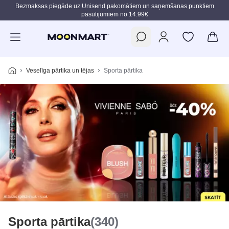
Bezmaksas piegāde uz Unisend pakomātiem un saņemšanas punktiem
pasūtījumiem no 14.99€
Pāriet uz galveno saturu
Veselīga pārtika un tējas
Sporta pārtika
Sporta pārtika
(340)