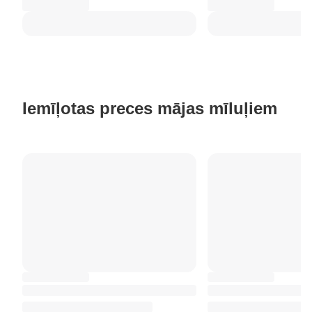
Iemīļotas preces mājas mīluļiem