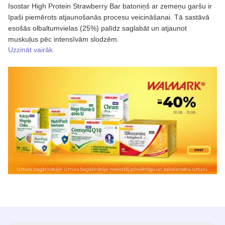
Isostar High Protein Strawberry Bar batoniņš ar zemeņu garšu ir
īpaši piemērots atjaunošanās procesu veicināšanai. Tā sastāvā
esošās olbaltumvielas (25%) palīdz saglabāt un atjaunot
muskuļus pēc intensīvām slodzēm.
Uzzināt vairāk