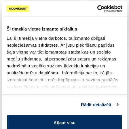
Šī tīmekļa vietne izmanto sīkfailus
Lai šī tīmekļa vietne darbotos, tā izmanto obligāti
nepieciešamās sīkdatnes. Ar jūsu piekrišanu papildus
šajā vietnē var tikt izmantotas statistikas un sociālo
mediju sīkdatnes, lai personalizētu saturu un reklāmas,
nodrošinātu sociālo saziņas līdzekļu funkcijas un
analizētu mūsu datplūsmu. Informāciju par to, kā jūs
izmantojat šo vietni, mēs kopīgojam ar saviem sociālās
saziņas līdzekļu, reklamēšanas un analīzes partneriem,
kuri to var apvienot ar citu informāciju, ko viņiem
sniedzat vai ko viņi apkopo, kad lietojat viņu
Rādīt detalizēti
Vēl no šī zīmola
pakalpojumus. Ja piekrītat šo papildu sīkdatņu
izmantošanai, lūdzu, atzīmējiet savu izvēli:
Atļaut visu