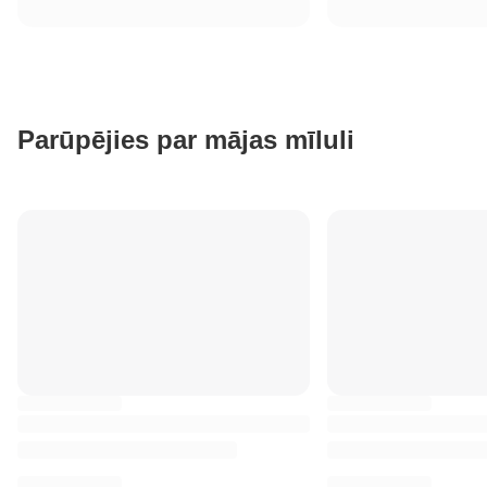
Parūpējies par mājas mīluli