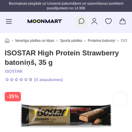
Bezmaksas piegāde uz Unisend pakomātiem un saņemšanas punktiem
pasūtījumiem no 14.99€
Pāriet uz galveno saturu
Veselīga pārtika un tējas
Sporta pārtika
Proteīna batoniņi
ISOSTA
ISOSTAR High Protein Strawberry
batoniņš, 35 g
ISOSTAR
0
(0 atsauksmes)
-35%