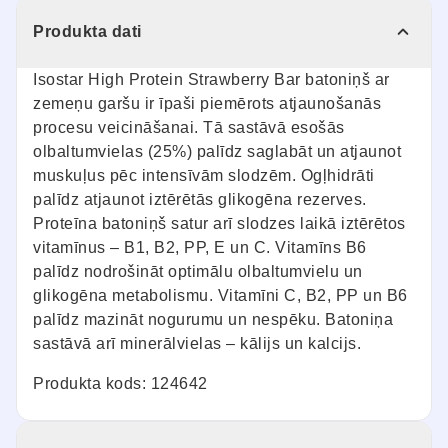
Produkta dati
Isostar High Protein Strawberry Bar batoniņš ar
zemeņu garšu ir īpaši piemērots atjaunošanās
procesu veicināšanai. Tā sastāvā esošās
olbaltumvielas (25%) palīdz saglabāt un atjaunot
muskuļus pēc intensīvām slodzēm. Ogļhidrāti
palīdz atjaunot iztērētās glikogēna rezerves.
Proteīna batoniņš satur arī slodzes laikā iztērētos
vitamīnus – B1, B2, PP, E un C. Vitamīns B6
palīdz nodrošināt optimālu olbaltumvielu un
glikogēna metabolismu. Vitamīni C, B2, PP un B6
palīdz mazināt nogurumu un nespēku. Batoniņa
sastāvā arī minerālvielas – kālijs un kalcijs.
Produkta kods: 124642