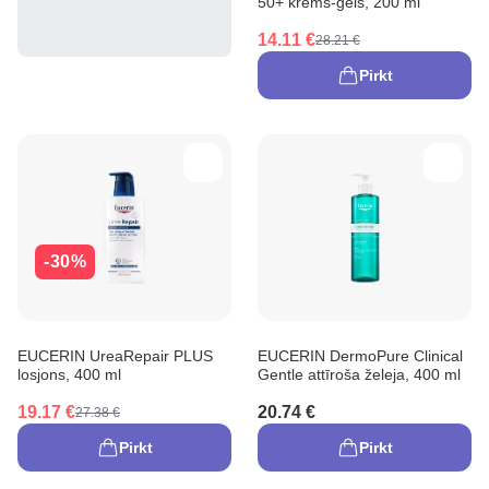
50+ krēms-gels, 200 ml
14.11 €
28.21 €
Pirkt
-30%
EUCERIN UreaRepair PLUS
EUCERIN DermoPure Clinical
losjons, 400 ml
Gentle attīroša želeja, 400 ml
19.17 €
20.74 €
27.38 €
Pirkt
Pirkt