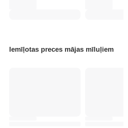
Iemīļotas preces mājas mīluļiem