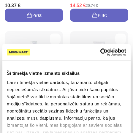
10.37 €
14.52 €
20.74 €
Pirkt
Pirkt
-35%
Šī tīmekļa vietne izmanto sīkfailus
Lai šī tīmekļa vietne darbotos, tā izmanto obligāti
nepieciešamās sīkdatnes. Ar jūsu piekrišanu papildus
EUCERIN Dermo Capillaire
EUCERIN AtopiControl
šajā vietnē var tikt izmantotas statistikas un sociālo
Dry Anti-Dandruff šampūns,
balzams, 400 ml
250 ml
mediju sīkdatnes, lai personalizētu saturu un reklāmas,
nodrošinātu sociālo saziņas līdzekļu funkcijas un
11.32 €
29.04 €
17.42 €
analizētu mūsu datplūsmu. Informāciju par to, kā jūs
Pirkt
Pirkt
izmantojat šo vietni, mēs kopīgojam ar saviem sociālās
saziņas līdzekļu, reklamēšanas un analīzes partneriem,