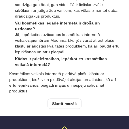
saudzīga gan ādai, gan videi. Tā ir lieliska izvēle
cilvēkiem ar jutīgu ādu vai tiem, kas vēlas izmantot dabai
draudzīgākus produktus.
Vai kosmētikas iegāde internetā ir droša un
uzticama?
Jā, iepērkoties uzticamos kosmētikas internetā
veikalos,piemēram Moonmart.lv, jūs varat atrast plašu
klāstu ar augstas kvalitātes produktiem, kā arī baudīt ērtu
iepirkšanos un ātru piegādi.
Kādas ir priekšrocības, iepērkoties kosmētikas
veikalā internetā?
Kosmētikas veikals internetā piedāvā plašu klāstu ar
produktiem, bieži vien piedāvājot akcijas un atlaides, kā arī
ērtu iepirkšanos, piegādi mājās un iespēju salīdzināt
produktus.
Skatīt mazāk