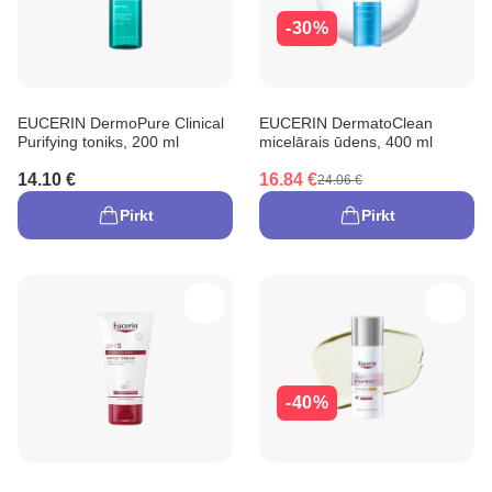
-30%
EUCERIN DermoPure Clinical
EUCERIN DermatoClean
Purifying toniks, 200 ml
micelārais ūdens, 400 ml
14.10 €
16.84 €
24.06 €
Pirkt
Pirkt
-40%