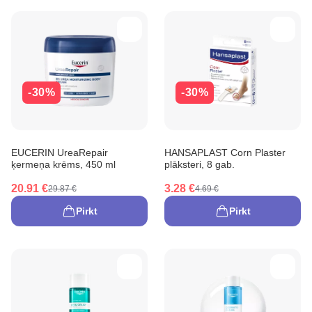
-30%
-30%
EUCERIN UreaRepair
HANSAPLAST Corn Plaster
ķermeņa krēms, 450 ml
plāksteri, 8 gab.
20.91 €
3.28 €
29.87 €
4.69 €
Pirkt
Pirkt