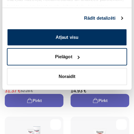
kuri to var apvienot ar citu informāciju, ko viņiem
sniedzat vai ko viņi apkopo, kad lietojat viņu
Rādīt detalizēti
pakalpojumus. Ja piekrītat šo papildu sīkdatņu
izmantošanai, lūdzu, atzīmējiet savu izvēli:
Atļaut visu
-40%
Pielāgot
EUCERIN Anti-Pigment
EUCERIN DermoPure Clinical
Divkāršas Iedarbības
Purifying Face skrubis, 100 ml
Hiperpigmentācijas
Noraidīt
Mazināšanai serums, 30 ml
31.37 €
14.93 €
52.28 €
Pirkt
Pirkt