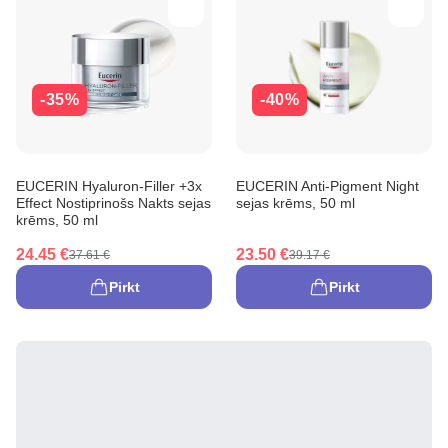
-35%
-40%
EUCERIN Hyaluron-Filler +3x
EUCERIN Anti-Pigment Night
Effect Nostiprinošs Nakts sejas
sejas krēms, 50 ml
krēms, 50 ml
24.45 €
23.50 €
37.61 €
39.17 €
Pirkt
Pirkt