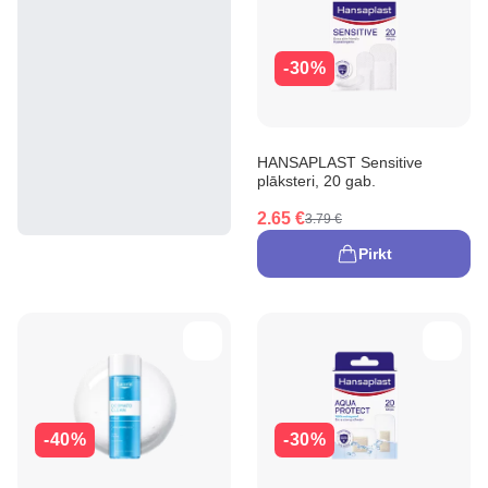
-30%
HANSAPLAST Sensitive
plāksteri, 20 gab.
2.65 €
3.79 €
Pirkt
-40%
-30%