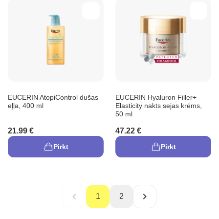
EUCERIN AtopiControl dušas
EUCERIN Hyaluron Filler+
eļļa, 400 ml
Elasticity nakts sejas krēms,
50 ml
21.99 €
47.22 €
Pirkt
Pirkt
1
2