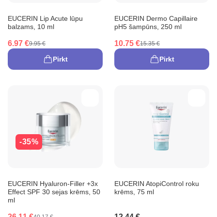
EUCERIN Lip Acute lūpu
EUCERIN Dermo Capillaire
balzams, 10 ml
pH5 šampūns, 250 ml
6.97 €
10.75 €
9.95 €
15.35 €
Pirkt
Pirkt
-35%
EUCERIN Hyaluron-Filler +3x
EUCERIN AtopiControl roku
Effect SPF 30 sejas krēms, 50
krēms, 75 ml
ml
26.11 €
12.44 €
40.17 €