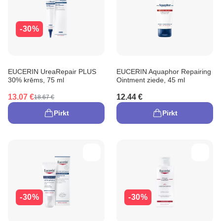
-30%
EUCERIN UreaRepair PLUS
EUCERIN Aquaphor Repairing
30% krēms, 75 ml
Ointment ziede, 45 ml
13.07 €
12.44 €
18.67 €
Pirkt
Pirkt
-30%
-30%