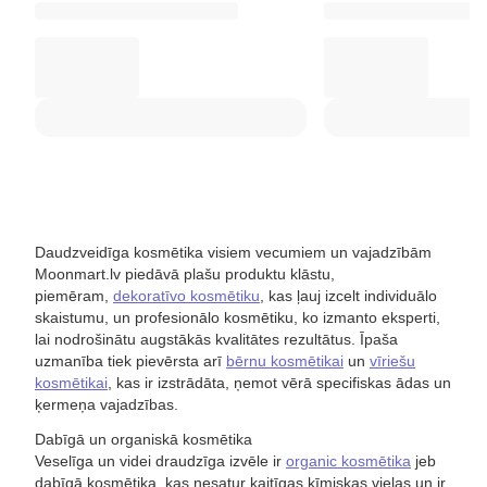
Daudzveidīga kosmētika visiem vecumiem un vajadzībām
Moonmart.lv piedāvā plašu produktu klāstu,
piemēram,
dekoratīvo kosmētiku
, kas ļauj izcelt individuālo
skaistumu, un profesionālo kosmētiku, ko izmanto eksperti,
lai nodrošinātu augstākās kvalitātes rezultātus. Īpaša
uzmanība tiek pievērsta arī
bērnu kosmētikai
un
vīriešu
kosmētikai
, kas ir izstrādāta, ņemot vērā specifiskas ādas un
ķermeņa vajadzības.
Dabīgā un organiskā kosmētika
Veselīga un videi draudzīga izvēle ir
organic kosmētika
jeb
dabīgā kosmētika, kas nesatur kaitīgas ķīmiskas vielas un ir