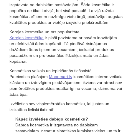
izgatavota no dabiskām sastāvdaļām. Šāda kosmētika ir
populāra ne tikai Latvijā, bet visā pasaulē. Latvijā ražota
kosmētika arī ieņem nozīmīgu vietu tirgū, piedāvājot augstas
kvalitātes produktus ar vietējo izejvielu priekšrocībām.
Korejas kosmētika un tās popularitāte
Korejas kosmētika
ir plaši pazīstama ar savām inovācijām
un efektivitāti ādas kopšanā. Tā piedāvā risinājumus
dažādiem ādas tipiem un vecumiem, ieskaitot produktus
pusaudžiem un profesionālos līdzekļus matu un ādas
kopšanai.
Kosmētikas veikals un iepirkšanās tiešsaistē
Pateicoties plašajam
Moonmart.lv
kosmētikas internetveikala
klāstam un izdevīgiem piedāvājumiem, ikviens var atrast sev
piemērotākos produktus neatkarīgi no vecuma, dzimuma vai
ādas tipa.
Izvēlieties sev vispiemērotāko kosmētiku, lai justos un
izskatītos lieliski ikdienā!
Kāpēc izvēlēties dabīgo kosmētiku?
Dabīgā kosmētika ir izgatavota no dabiskām
sastāvdaļām, nesatur sintētiskas ķīmiskas vielas, un tā ir