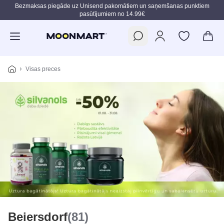
Bezmaksas piegāde uz Unisend pakomātiem un saņemšanas punktiem
pasūtījumiem no 14.99€
Pāriet uz galveno saturu
Visas preces
Beiersdorf
(81)