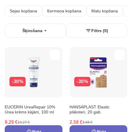
Sejas kopšana
Ķermeņa kopšana
Matu kopšana
In
Šķirošana
Filtrs (0)
-30%
-30%
EUCERIN UreaRepair 10%
HANSAPLAST Elastic
Urea krēms kājām, 100 ml
plāksteri, 20 gab.
9.29 €
2.58 €
13.27 €
3.68 €
Pirkt
Pirkt