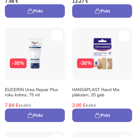
7.46 €
13.27 €
Pirkt
Pirkt
-30%
-30%
EUCERIN Urea Repair Plus
HANSAPLAST Hand Mix
roku krēms, 75 ml
plāksteri, 20 gab.
7.84 €
3.00 €
11.20 €
4.29 €
Pirkt
Pirkt