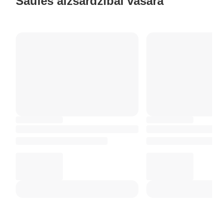
Saules aizsardzībai vasarā