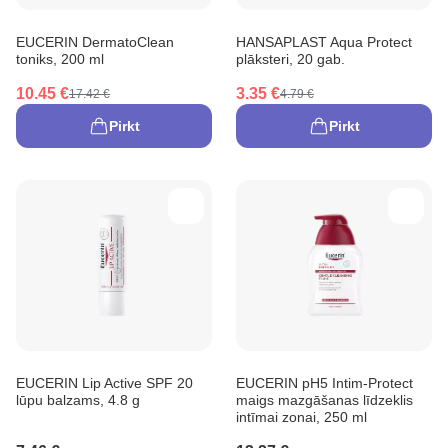
EUCERIN DermatoClean
HANSAPLAST Aqua Protect
toniks, 200 ml
plāksteri, 20 gab.
10.45 €
3.35 €
17.42 €
4.79 €
Pirkt
Pirkt
EUCERIN Lip Active SPF 20
EUCERIN pH5 Intim-Protect
lūpu balzams, 4.8 g
maigs mazgāšanas līdzeklis
intīmai zonai, 250 ml