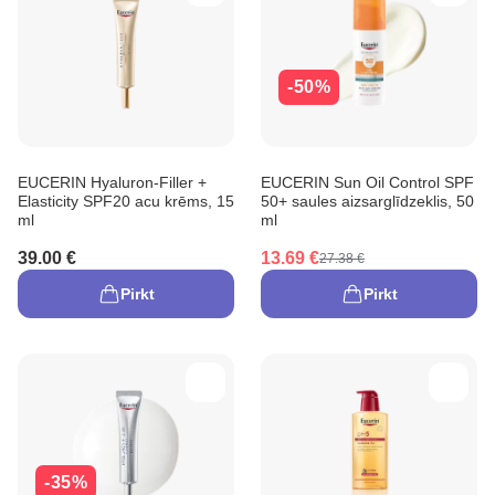
-50%
EUCERIN Hyaluron-Filler +
EUCERIN Sun Oil Control SPF
Elasticity SPF20 acu krēms, 15
50+ saules aizsarglīdzeklis, 50
ml
ml
39.00 €
13.69 €
27.38 €
Pirkt
Pirkt
-35%