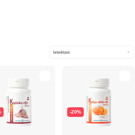
Ieteiktais
%
-20%