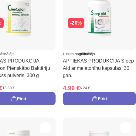
%
-20%
ātinātājs
Uztura bagātinātājs
KAS PRODUKCIJA
APTIEKAS PRODUKCIJA Sleep
on Pienskābo Baktēriju
Aid ar melatonīnu kapsulas, 30
ss pulveris, 300 g
gab.
€
4.99 €
13.80 €
6.24 €
Pirkt
Pirkt