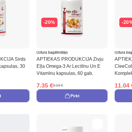
-20%
-20
Uztura bagātinātājs
Uztura bag
CIJA Sirds
APTIEKAS PRODUKCIJA Zivju
APTIE
kapsulas, 30
Eļļa Omega-3 Ar Lecitīnu Un E
CleeCol
Vitamīnu kapsulas, 60 gab.
Komplek
7.35 €
11.04 
9.19 €
t
Pirkt