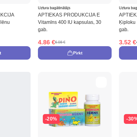
Uztura bagātinātājs
Uztura bag
KCIJA
APTIEKAS PRODUKCIJA E
APTIE
elēnu
Vitamīns 400 IU kapsulas, 30
Ķiploku
gab.
gab.
4.86 €
3.52 €
6.08 €
t
Pirkt
-20%
-30