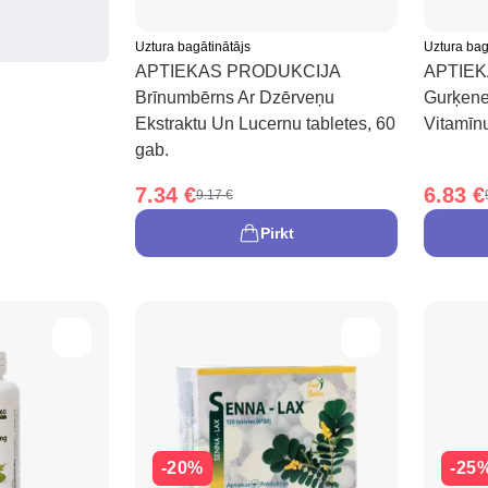
Uztura bagātinātājs
Uztura bag
APTIEKAS PRODUKCIJA
APTIE
Brīnumbērns Ar Dzērveņu
Gurķene
Ekstraktu Un Lucernu tabletes, 60
Vitamīn
gab.
7.34 €
6.83 €
9.17 €
Pirkt
-20%
-25