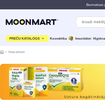
Bezmaksas p
Pāriet uz galveno saturu
PREČU KATALOGS
Kosmētika
Imunitātei
Higiēn
Visas preces