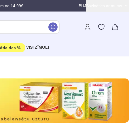
em no 14.99€
BUJ
Sazināties ar mums
VISI ZĪMOLI
Atlaides %