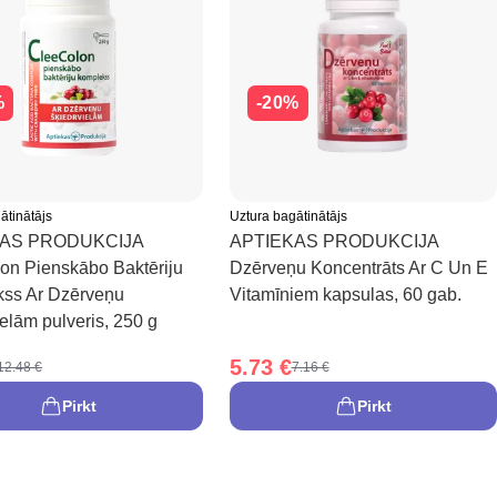
%
-20%
ātinātājs
Uztura bagātinātājs
KAS PRODUKCIJA
APTIEKAS PRODUKCIJA
on Pienskābo Baktēriju
Dzērveņu Koncentrāts Ar C Un E
ss Ar Dzērveņu
Vitamīniem kapsulas, 60 gab.
elām pulveris, 250 g
5.73 €
12.48 €
7.16 €
Pirkt
Pirkt