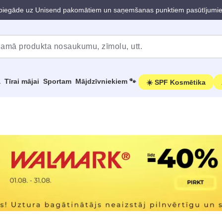
iegāde uz Unisend pakomātiem un saņemšanas punktiem pasūtījumi
a
Tīrai mājai
Sportam
Mājdzīvniekiem 🐾
☀️ SPF Kosmētika