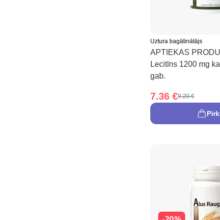
Uztura bagātinātājs
APTIEKAS PRODU
Lecitīns 1200 mg ka
gab.
7.36 €
9.20 €
Pirk
-20%