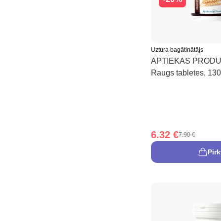
Uztura bagātinātājs
APTIEKAS PRODUK
Raugs tabletes, 130
6.32 €
7.90 €
Pirk