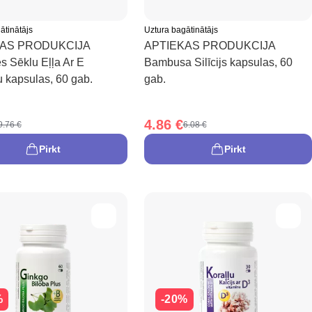
ātinātājs
Uztura bagātinātājs
KAS PRODUKCIJA
APTIEKAS PRODUKCIJA
s Sēklu Eļļa Ar E
Bambusa Silīcijs kapsulas, 60
u kapsulas, 60 gab.
gab.
4.86 €
9.76 €
6.08 €
Pirkt
Pirkt
%
-20%