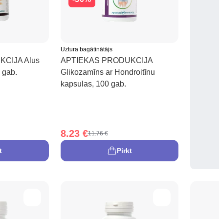
Uztura bagātinātājs
CIJA Alus
APTIEKAS PRODUKCIJA
 gab.
Glikozamīns ar Hondroitīnu
kapsulas, 100 gab.
8.23 €
11.76 €
t
Pirkt