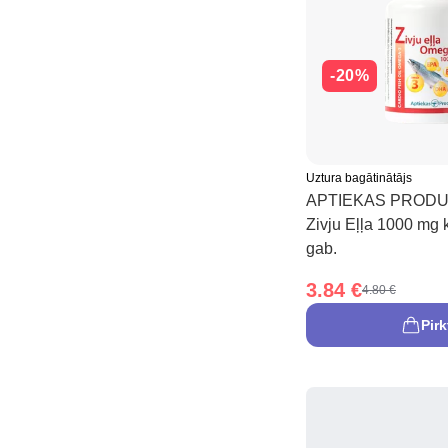
-20%
Uztura bagātinātājs
APTIEKAS PRODUK
Zivju Eļļa 1000 mg 
gab.
3.84 €
4.80 €
Pirk