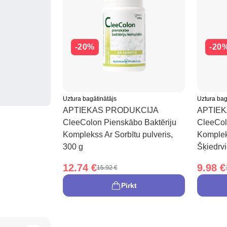
-20%
-20
Uztura bagātinātājs
Uztura bag
APTIEKAS PRODUKCIJA
APTIE
CleeColon Pienskābo Baktēriju
CleeCol
Komplekss Ar Sorbītu pulveris,
Komplek
300 g
Šķiedrvi
12.74 €
9.98 €
15.92 €
Pirkt