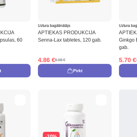
Uztura bagātinātājs
Uztura bag
KCIJA
APTIEKAS PRODUKCIJA
APTIE
psulas, 60
Senna-Lax tabletes, 120 gab.
Ginkgo 
gab.
4.86 €
5.70 €
6.08 €
t
Pirkt
-30%