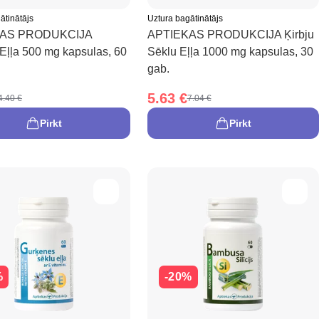
ātinātājs
Uztura bagātinātājs
KAS PRODUKCIJA
APTIEKAS PRODUKCIJA Ķirbju
 Eļļa 500 mg kapsulas, 60
Sēklu Eļļa 1000 mg kapsulas, 30
gab.
5.63 €
4.40 €
7.04 €
Pirkt
Pirkt
%
-20%