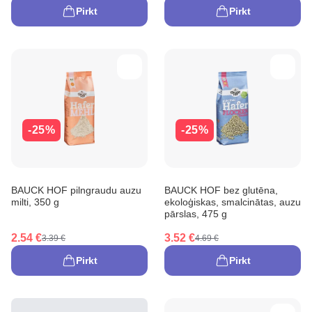
Pirkt
Pirkt
-25%
-25%
BAUCK HOF pilngraudu auzu
BAUCK HOF bez glutēna,
milti, 350 g
ekoloģiskas, smalcinātas, auzu
pārslas, 475 g
2.54 €
3.52 €
3.39 €
4.69 €
Pirkt
Pirkt