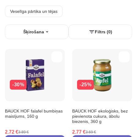
Veselīga pārtika un tējas
Šķirošana
Filtrs (0)
-30%
-25%
BAUCK HOF falafel bumbiņas
BAUCK HOF ekoloģisks, bez
maisījums, 160 g
pievienota cukura, ābolu
biezenis, 360 g
2.72 €
2.77 €
3.89 €
3.69 €