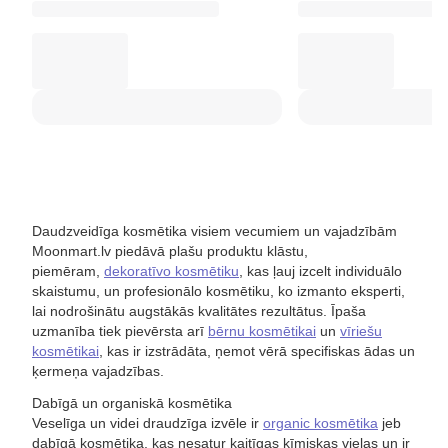
Daudzveidīga kosmētika visiem vecumiem un vajadzībām
Moonmart.lv piedāvā plašu produktu klāstu,
piemēram,
dekoratīvo kosmētiku
, kas ļauj izcelt individuālo
skaistumu, un profesionālo kosmētiku, ko izmanto eksperti,
lai nodrošinātu augstākās kvalitātes rezultātus. Īpaša
uzmanība tiek pievērsta arī
bērnu kosmētikai
un
vīriešu
kosmētikai
, kas ir izstrādāta, ņemot vērā specifiskas ādas un
ķermeņa vajadzības.
Dabīgā un organiskā kosmētika
Veselīga un videi draudzīga izvēle ir
organic kosmētika
jeb
dabīgā kosmētika, kas nesatur kaitīgas ķīmiskas vielas un ir