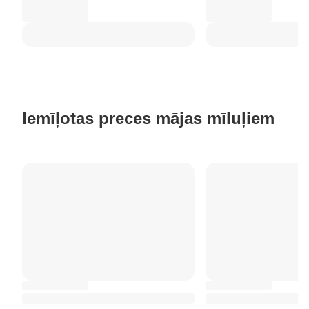
Iemīļotas preces mājas mīluļiem