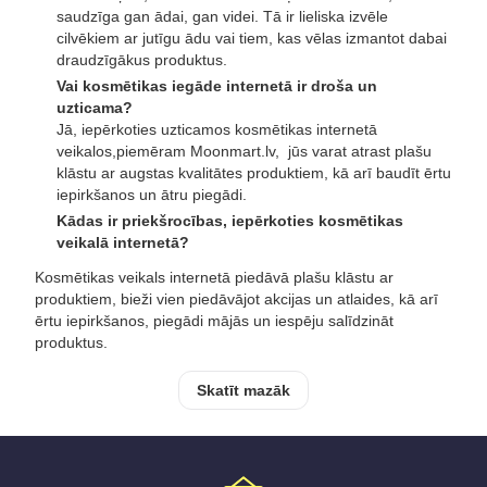
saudzīga gan ādai, gan videi. Tā ir lieliska izvēle
cilvēkiem ar jutīgu ādu vai tiem, kas vēlas izmantot dabai
draudzīgākus produktus.
Vai kosmētikas iegāde internetā ir droša un
uzticama?
Jā, iepērkoties uzticamos kosmētikas internetā
veikalos,piemēram Moonmart.lv, jūs varat atrast plašu
klāstu ar augstas kvalitātes produktiem, kā arī baudīt ērtu
iepirkšanos un ātru piegādi.
Kādas ir priekšrocības, iepērkoties kosmētikas
veikalā internetā?
Kosmētikas veikals internetā piedāvā plašu klāstu ar
produktiem, bieži vien piedāvājot akcijas un atlaides, kā arī
ērtu iepirkšanos, piegādi mājās un iespēju salīdzināt
produktus.
Skatīt mazāk