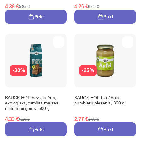
4.39 €
4.26 €
5.85 €
6.09 €
Pirkt
Pirkt
-30%
-25%
BAUCK HOF bez glutēna,
BAUCK HOF bio ābolu-
ekoloģisks, tumšās maizes
bumbieru biezenis, 360 g
miltu maisījums, 500 g
4.33 €
2.77 €
6.19 €
3.69 €
Pirkt
Pirkt