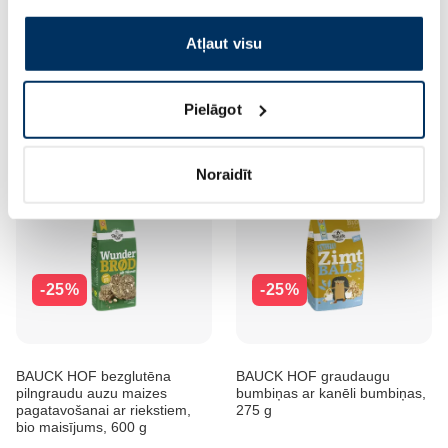
izmantošanai, lūdzu, atzīmējiet savu izvēli:
BAUCK HOF turku zirņu milti,
BAUCK HOF Bio, Kraukšķīgas
Atļaut visu
500 g
Kukurūzu pārslas, 280 g
3.52 €
3.83 €
4.69 €
4.79 €
Pielāgot
Pirkt
Pirkt
Noraidīt
-25%
-25%
BAUCK HOF bezglutēna
BAUCK HOF graudaugu
pilngraudu auzu maizes
bumbiņas ar kanēli bumbiņas,
pagatavošanai ar riekstiem,
275 g
bio maisījums, 600 g