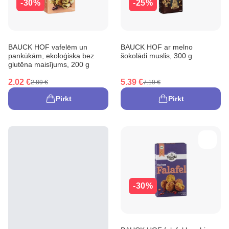
-30%
-25%
BAUCK HOF vafelēm un
BAUCK HOF ar melno
pankūkām, ekoloģiska bez
šokolādi muslis, 300 g
glutēna maisījums, 200 g
2.02 €
5.39 €
2.89 €
7.19 €
Pirkt
Pirkt
-30%