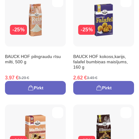
-25%
-25%
BAUCK HOF pilngraudu rīsu
BAUCK HOF kokoss,karijs,
milti, 500 g
falafel bumbiņas maisījums,
160 g
3.97 €
2.62 €
5.29 €
3.49 €
Pirkt
Pirkt