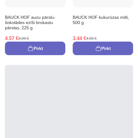
BAUCK HOF auzu pārslu-
BAUCK HOF kukurūzas milti,
šokolādes ezīši brokastu
500 g
pārslas, 225 g
4.57 €
3.44 €
6.09 €
4.59 €
Pirkt
Pirkt