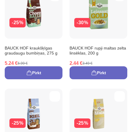
-25%
-30%
BAUCK HOF kraukšķīgas
BAUCK HOF rupji maltas zelta
graudaugu bumbiņas, 275 g
linsēklas, 200 g
5.24 €
2.44 €
6.99 €
3.49 €
Pirkt
Pirkt
-25%
-25%