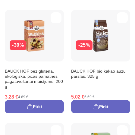
-30%
-25%
BAUCK HOF bez glutēna,
BAUCK HOF bio kakao auzu
ekoloģiska, picas pamatnes
pārslas, 325 g
pagatavošanai maisījums, 200
g
3.28 €
5.02 €
4.69 €
6.69 €
Pirkt
Pirkt