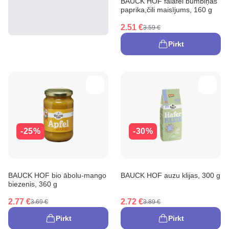
BAUCK HOF falafel bumbiņas
paprika,čili maisījums, 160 g
2.51 €
3.59 €
Pirkt
-25%
-30%
BAUCK HOF bio ābolu-mango
BAUCK HOF auzu klijas, 300 g
biezenis, 360 g
2.77 €
2.72 €
3.69 €
3.89 €
Pirkt
Pirkt