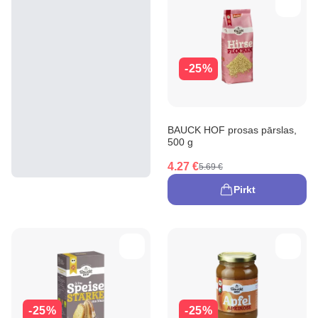
-25%
BAUCK HOF prosas pārslas,
500 g
4.27 €
5.69 €
Pirkt
-25%
-25%