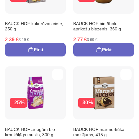
BAUCK HOF kukurūzas ciete,
BAUCK HOF bio ābolu-
250 g
aprikožu biezenis, 360 g
2.39 €
2.77 €
3.19 €
3.69 €
Pirkt
Pirkt
-25%
-30%
BAUCK HOF ar ogām bio
BAUCK HOF marmorkūka
kraukšķīgs muslis, 300 g
maisījums, 415 g