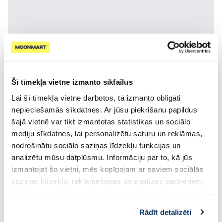
Šī tīmekļa vietne izmanto sīkfailus
Lai šī tīmekļa vietne darbotos, tā izmanto obligāti
nepieciešamās sīkdatnes. Ar jūsu piekrišanu papildus
šajā vietnē var tikt izmantotas statistikas un sociālo
mediju sīkdatnes, lai personalizētu saturu un reklāmas,
nodrošinātu sociālo saziņas līdzekļu funkcijas un
analizētu mūsu datplūsmu. Informāciju par to, kā jūs
izmantojat šo vietni, mēs kopīgojam ar saviem sociālās
saziņas līdzekļu, reklamēšanas un analīzes partneriem,
kuri to var apvienot ar citu informāciju, ko viņiem
-25%
-20%
sniedzat vai ko viņi apkopo, kad lietojat viņu
Rādīt detalizēti
pakalpojumus. Ja piekrītat šo papildu sīkdatņu