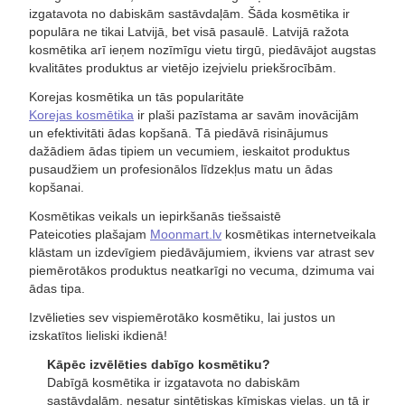
izgatavota no dabiskām sastāvdaļām. Šāda kosmētika ir
populāra ne tikai Latvijā, bet visā pasaulē. Latvijā ražota
kosmētika arī ieņem nozīmīgu vietu tirgū, piedāvājot augstas
kvalitātes produktus ar vietējo izejvielu priekšrocībām.
Korejas kosmētika un tās popularitāte
Korejas kosmētika
ir plaši pazīstama ar savām inovācijām
un efektivitāti ādas kopšanā. Tā piedāvā risinājumus
dažādiem ādas tipiem un vecumiem, ieskaitot produktus
pusaudžiem un profesionālos līdzekļus matu un ādas
kopšanai.
Kosmētikas veikals un iepirkšanās tiešsaistē
Pateicoties plašajam
Moonmart.lv
kosmētikas internetveikala
klāstam un izdevīgiem piedāvājumiem, ikviens var atrast sev
piemērotākos produktus neatkarīgi no vecuma, dzimuma vai
ādas tipa.
Izvēlieties sev vispiemērotāko kosmētiku, lai justos un
izskatītos lieliski ikdienā!
Kāpēc izvēlēties dabīgo kosmētiku?
Dabīgā kosmētika ir izgatavota no dabiskām
sastāvdaļām, nesatur sintētiskas ķīmiskas vielas, un tā ir