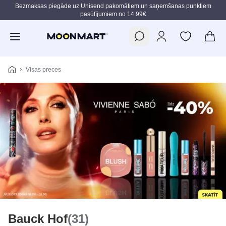
Bezmaksas piegāde uz Unisend pakomātiem un saņemšanas punktiem
pasūtījumiem no 14.99€
Pāriet uz galveno saturu
Visas preces
Bauck Hof
(31)