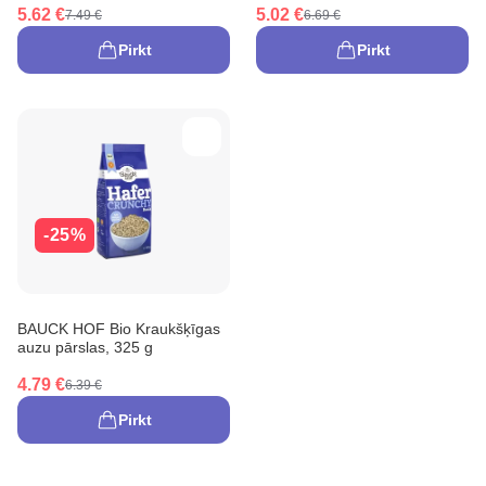
5.62 €
5.02 €
7.49 €
6.69 €
Pirkt
Pirkt
-25%
BAUCK HOF Bio Kraukšķīgas
auzu pārslas, 325 g
4.79 €
6.39 €
Pirkt