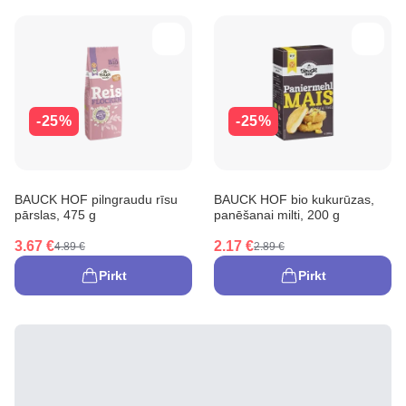
-25%
-25%
BAUCK HOF pilngraudu rīsu
BAUCK HOF bio kukurūzas,
pārslas, 475 g
panēšanai milti, 200 g
3.67 €
2.17 €
4.89 €
2.89 €
Pirkt
Pirkt