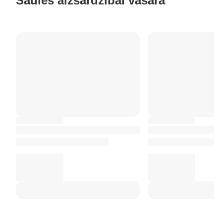
Saules aizsardzībai vasarā