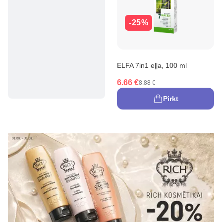
-25%
ELFA 7in1 eļļa, 100 ml
6.66 €
8.88 €
Pirkt