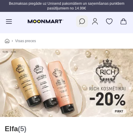
Bezmaksas piegāde uz Unisend pakomātiem un saņemšanas punktiem
pasūtījumiem no 14.99€
Pāriet uz galveno saturu
Visas preces
Elfa
(5)