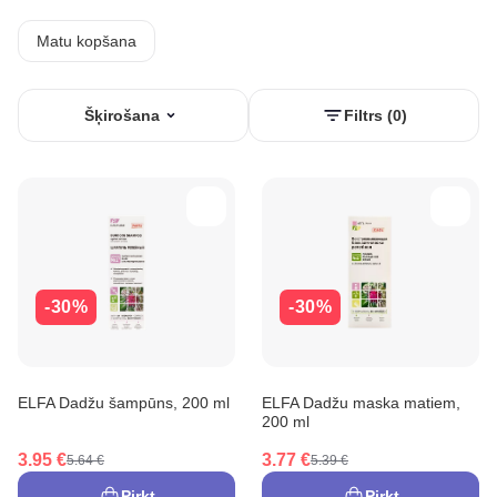
Matu kopšana
Šķirošana
Filtrs (0)
-30%
-30%
ELFA Dadžu šampūns, 200 ml
ELFA Dadžu maska matiem,
200 ml
3.95 €
3.77 €
5.64 €
5.39 €
Pirkt
Pirkt