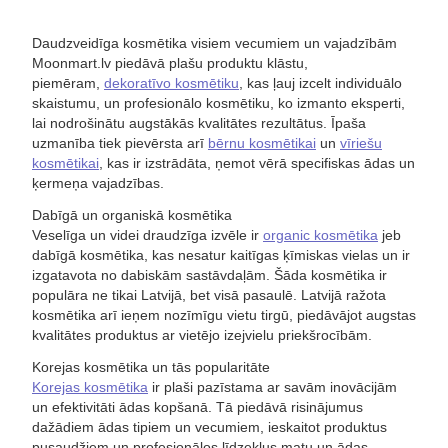
Daudzveidīga kosmētika visiem vecumiem un vajadzībām
Moonmart.lv piedāvā plašu produktu klāstu,
piemēram,
dekoratīvo kosmētiku
, kas ļauj izcelt individuālo
skaistumu, un profesionālo kosmētiku, ko izmanto eksperti,
lai nodrošinātu augstākās kvalitātes rezultātus. Īpaša
uzmanība tiek pievērsta arī
bērnu kosmētikai
un
vīriešu
kosmētikai
, kas ir izstrādāta, ņemot vērā specifiskas ādas un
ķermeņa vajadzības.
Dabīgā un organiskā kosmētika
Veselīga un videi draudzīga izvēle ir
organic kosmētika
jeb
dabīgā kosmētika, kas nesatur kaitīgas ķīmiskas vielas un ir
izgatavota no dabiskām sastāvdaļām. Šāda kosmētika ir
populāra ne tikai Latvijā, bet visā pasaulē. Latvijā ražota
kosmētika arī ieņem nozīmīgu vietu tirgū, piedāvājot augstas
kvalitātes produktus ar vietējo izejvielu priekšrocībām.
Korejas kosmētika un tās popularitāte
Korejas kosmētika
ir plaši pazīstama ar savām inovācijām
un efektivitāti ādas kopšanā. Tā piedāvā risinājumus
dažādiem ādas tipiem un vecumiem, ieskaitot produktus
pusaudžiem un profesionālos līdzekļus matu un ādas