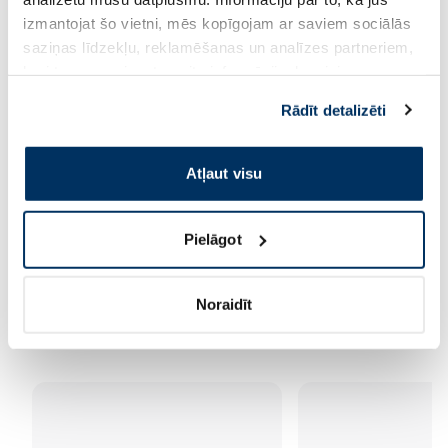
izmantojat šo vietni, mēs kopīgojam ar saviem sociālās
saziņas līdzekļu, reklamēšanas un analīzes partneriem,
kuri to var apvienot ar citu informāciju, ko viņiem
sniedzat vai ko viņi apkopo, kad lietojat viņu
Rādīt detalizēti
pakalpojumus. Ja piekrītat šo papildu sīkdatņu
izmantošanai, lūdzu, atzīmējiet savu izvēli:
Atļaut visu
Pielāgot
Noraidīt
Šobrīd pieprasīta kosmētika