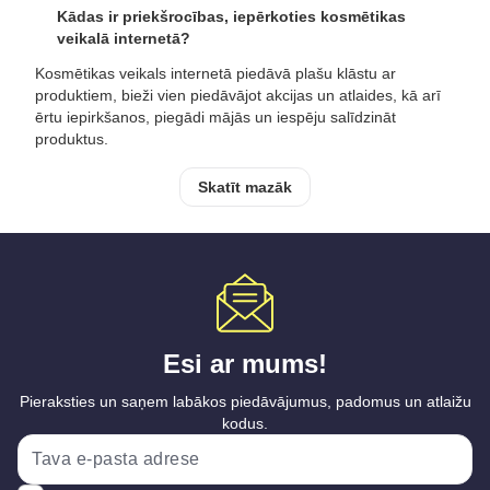
Kādas ir priekšrocības, iepērkoties kosmētikas
veikalā internetā?
Kosmētikas veikals internetā piedāvā plašu klāstu ar
produktiem, bieži vien piedāvājot akcijas un atlaides, kā arī
ērtu iepirkšanos, piegādi mājās un iespēju salīdzināt
produktus.
Skatīt mazāk
Esi ar mums!
Pieraksties un saņem labākos piedāvājumus, padomus un atlaižu
kodus.