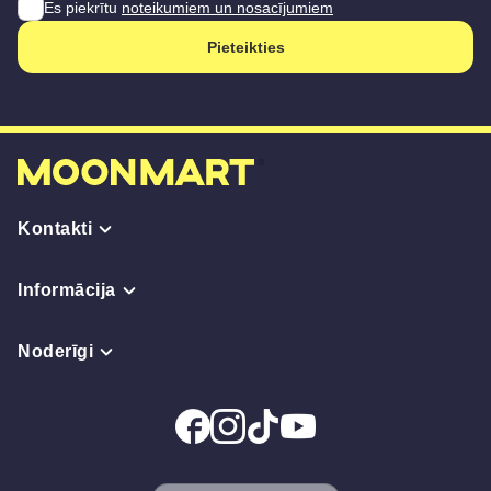
Es piekrītu
noteikumiem un nosacījumiem
Pieteikties
Kontakti
Informācija
Noderīgi