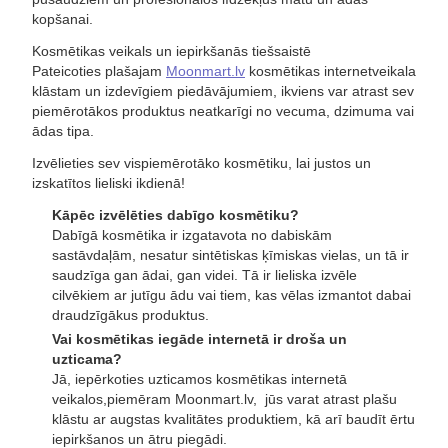
kopšanai.
Kosmētikas veikals un iepirkšanās tiešsaistē
Pateicoties plašajam
Moonmart.lv
kosmētikas internetveikala
klāstam un izdevīgiem piedāvājumiem, ikviens var atrast sev
piemērotākos produktus neatkarīgi no vecuma, dzimuma vai
ādas tipa.
Izvēlieties sev vispiemērotāko kosmētiku, lai justos un
izskatītos lieliski ikdienā!
Kāpēc izvēlēties dabīgo kosmētiku?
Dabīgā kosmētika ir izgatavota no dabiskām
sastāvdaļām, nesatur sintētiskas ķīmiskas vielas, un tā ir
saudzīga gan ādai, gan videi. Tā ir lieliska izvēle
cilvēkiem ar jutīgu ādu vai tiem, kas vēlas izmantot dabai
draudzīgākus produktus.
Vai kosmētikas iegāde internetā ir droša un
uzticama?
Jā, iepērkoties uzticamos kosmētikas internetā
veikalos,piemēram Moonmart.lv, jūs varat atrast plašu
klāstu ar augstas kvalitātes produktiem, kā arī baudīt ērtu
iepirkšanos un ātru piegādi.