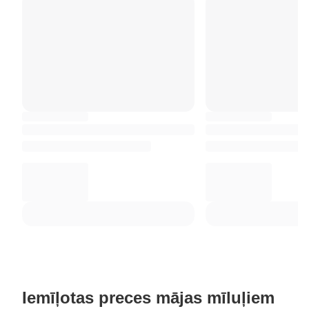
Iemīļotas preces mājas mīluļiem