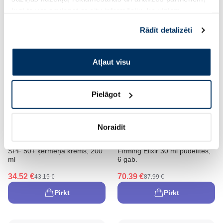
kuri to var apvienot ar citu informāciju, ko viņiem
Pirkt
Pirkt
sniedzat vai ko viņi apkopo, kad lietojat viņu
Rādīt detalizēti
pakalpojumus. Ja piekrītat šo papildu sīkdatņu
izmantošanai, lūdzu, atzīmējiet savu izvēli:
Atļaut visu
Pielāgot
-20%
-20%
Noraidīt
Uztura bagātinātājs
MESOESTETIC Mesoprotech
MESOESTETIC Age Element
SPF 50+ ķermeņa krēms, 200
Firming Elixir 30 ml pudelītes,
ml
6 gab.
34.52 €
70.39 €
43.15 €
87.99 €
Pirkt
Pirkt