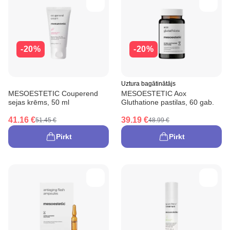
-20%
-20%
Uztura bagātinātājs
MESOESTETIC Couperend
MESOESTETIC Aox
sejas krēms, 50 ml
Gluthatione pastilas, 60 gab.
41.16 €
39.19 €
51.45 €
48.99 €
Pirkt
Pirkt