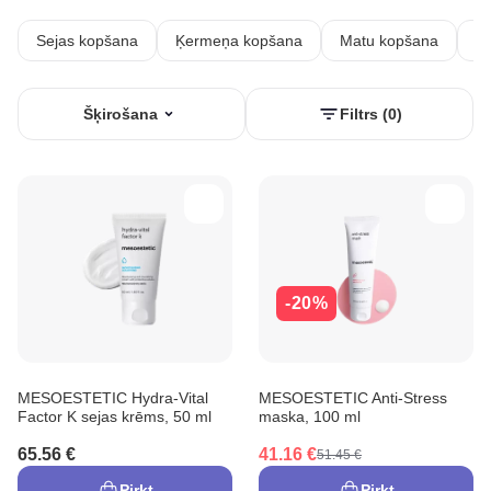
Sejas kopšana
Ķermeņa kopšana
Matu kopšana
Uz
Šķirošana
Filtrs (0)
-20%
MESOESTETIC Hydra-Vital
MESOESTETIC Anti-Stress
Factor K sejas krēms, 50 ml
maska, 100 ml
65.56 €
41.16 €
51.45 €
Pirkt
Pirkt