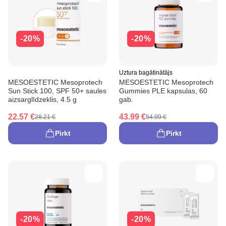
-20%
-20%
Uztura bagātinātājs
MESOESTETIC Mesoprotech
MESOESTETIC Mesoprotech
Sun Stick 100, SPF 50+ saules
Gummies PLE kapsulas, 60
aizsarglīdzeklis, 4.5 g
gab.
22.57 €
43.99 €
28.21 €
54.99 €
Pirkt
Pirkt
-20%
-20%