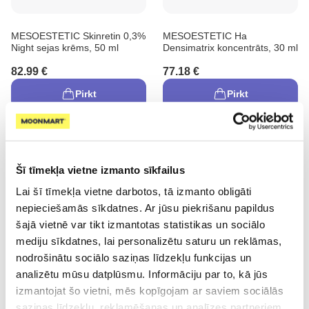
MESOESTETIC Skinretin 0,3%
MESOESTETIC Ha
Night sejas krēms, 50 ml
Densimatrix koncentrāts, 30 ml
82.99 €
77.18 €
Pirkt
Pirkt
Šī tīmekļa vietne izmanto sīkfailus
Lai šī tīmekļa vietne darbotos, tā izmanto obligāti
nepieciešamās sīkdatnes. Ar jūsu piekrišanu papildus
-20%
šajā vietnē var tikt izmantotas statistikas un sociālo
mediju sīkdatnes, lai personalizētu saturu un reklāmas,
nodrošinātu sociālo saziņas līdzekļu funkcijas un
Uztura bagātinātājs
MESOESTETIC Age Element
MESOESTETIC Blemiderm
analizētu mūsu datplūsmu. Informāciju par to, kā jūs
Firming sejas krēms, 50 ml
Caps kapsulas, 60 gab.
izmantojat šo vietni, mēs kopīgojam ar saviem sociālās
73.86 €
35.99 €
saziņas līdzekļu, reklamēšanas un analīzes partneriem,
44.99 €