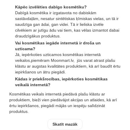
Kāpēc izvēlēties dabīgo kosmētiku?
Dabīgā kosmētika ir izgatavota no dabiskām
sastāvdaļām, nesatur sintētiskas ķīmiskas vielas, un tā ir
saudzīga gan ādai, gan videi. Tā ir lieliska izvēle
cilvēkiem ar jutīgu ādu vai tiem, kas vēlas izmantot dabai
draudzīgākus produktus.
Vai kosmētikas iegāde internetā ir droša un
uzticama?
Jā, iepērkoties uzticamos kosmētikas internetā
veikalos,piemēram Moonmart.lv, jūs varat atrast plašu
klāstu ar augstas kvalitātes produktiem, kā arī baudīt ērtu
iepirkšanos un ātru piegādi.
Kādas ir priekšrocības, iepērkoties kosmētikas
veikalā internetā?
Kosmētikas veikals internetā piedāvā plašu klāstu ar
produktiem, bieži vien piedāvājot akcijas un atlaides, kā arī
ērtu iepirkšanos, piegādi mājās un iespēju salīdzināt
produktus.
Skatīt mazāk