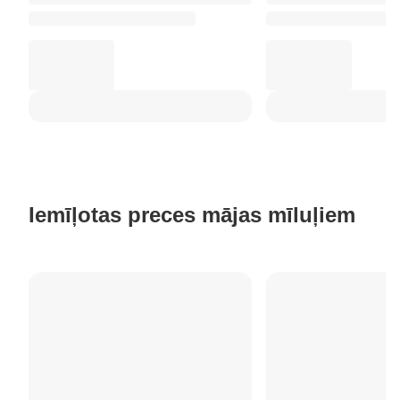
Iemīļotas preces mājas mīluļiem