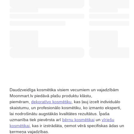
Daudzveidīga kosmētika visiem vecumiem un vajadzībām
Moonmart.lv piedāvā plašu produktu klāstu,
piemēram,
dekoratīvo kosmētiku
, kas ļauj izcelt individuālo
skaistumu, un profesionālo kosmētiku, ko izmanto eksperti,
lai nodrošinātu augstākās kvalitātes rezultātus. Īpaša
uzmanība tiek pievērsta arī
bērnu kosmētikai
un
vīriešu
kosmētikai
, kas ir izstrādāta, ņemot vērā specifiskas ādas un
ķermeņa vajadzības.