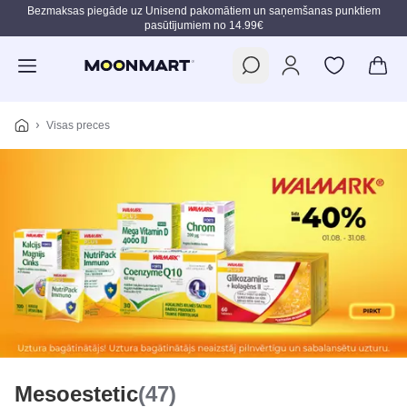
Bezmaksas piegāde uz Unisend pakomātiem un saņemšanas punktiem
pasūtījumiem no 14.99€
Pāriet uz galveno saturu
Visas preces
Mesoestetic
(47)