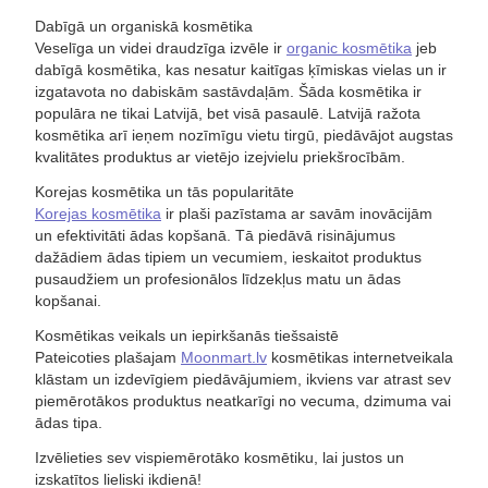
Dabīgā un organiskā kosmētika
Veselīga un videi draudzīga izvēle ir
organic kosmētika
jeb
dabīgā kosmētika, kas nesatur kaitīgas ķīmiskas vielas un ir
izgatavota no dabiskām sastāvdaļām. Šāda kosmētika ir
populāra ne tikai Latvijā, bet visā pasaulē. Latvijā ražota
kosmētika arī ieņem nozīmīgu vietu tirgū, piedāvājot augstas
kvalitātes produktus ar vietējo izejvielu priekšrocībām.
Korejas kosmētika un tās popularitāte
Korejas kosmētika
ir plaši pazīstama ar savām inovācijām
un efektivitāti ādas kopšanā. Tā piedāvā risinājumus
dažādiem ādas tipiem un vecumiem, ieskaitot produktus
pusaudžiem un profesionālos līdzekļus matu un ādas
kopšanai.
Kosmētikas veikals un iepirkšanās tiešsaistē
Pateicoties plašajam
Moonmart.lv
kosmētikas internetveikala
klāstam un izdevīgiem piedāvājumiem, ikviens var atrast sev
piemērotākos produktus neatkarīgi no vecuma, dzimuma vai
ādas tipa.
Izvēlieties sev vispiemērotāko kosmētiku, lai justos un
izskatītos lieliski ikdienā!