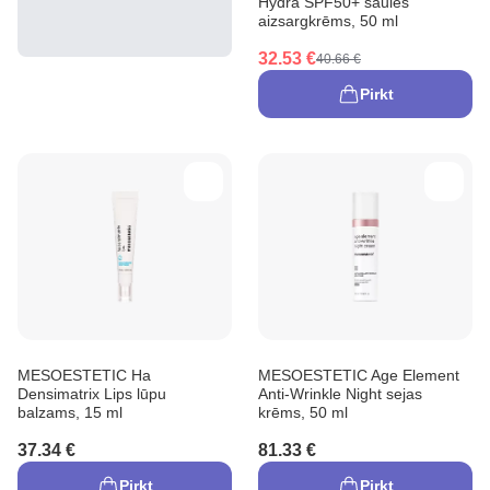
Hydra SPF50+ saules
aizsargkrēms, 50 ml
32.53 €
40.66 €
Pirkt
MESOESTETIC Ha
MESOESTETIC Age Element
Densimatrix Lips lūpu
Anti-Wrinkle Night sejas
balzams, 15 ml
krēms, 50 ml
37.34 €
81.33 €
Pirkt
Pirkt