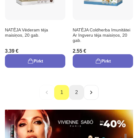
NATĒJA Vēderam tēja
NATĒJA Coldherba Imunitātei
maisiņos, 20 gab.
Ar Ingveru tēja maisiņos, 20
gab.
3.39 €
2.55 €
Pirkt
Pirkt
1
2