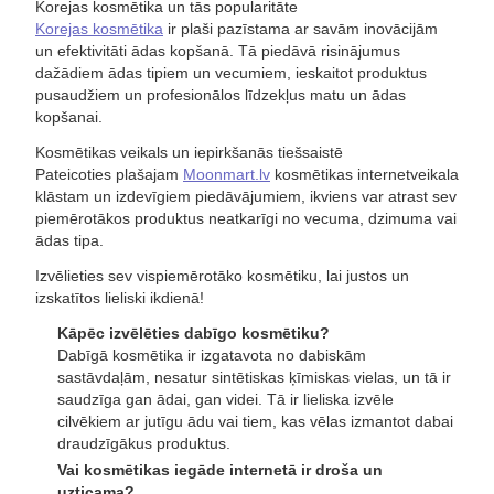
Korejas kosmētika un tās popularitāte
Korejas kosmētika
ir plaši pazīstama ar savām inovācijām
un efektivitāti ādas kopšanā. Tā piedāvā risinājumus
dažādiem ādas tipiem un vecumiem, ieskaitot produktus
pusaudžiem un profesionālos līdzekļus matu un ādas
kopšanai.
Kosmētikas veikals un iepirkšanās tiešsaistē
Pateicoties plašajam
Moonmart.lv
kosmētikas internetveikala
klāstam un izdevīgiem piedāvājumiem, ikviens var atrast sev
piemērotākos produktus neatkarīgi no vecuma, dzimuma vai
ādas tipa.
Izvēlieties sev vispiemērotāko kosmētiku, lai justos un
izskatītos lieliski ikdienā!
Kāpēc izvēlēties dabīgo kosmētiku?
Dabīgā kosmētika ir izgatavota no dabiskām
sastāvdaļām, nesatur sintētiskas ķīmiskas vielas, un tā ir
saudzīga gan ādai, gan videi. Tā ir lieliska izvēle
cilvēkiem ar jutīgu ādu vai tiem, kas vēlas izmantot dabai
draudzīgākus produktus.
Vai kosmētikas iegāde internetā ir droša un
uzticama?