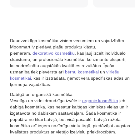
Daudzveidīga kosmētika visiem vecumiem un vajadzībām
Moonmart.lv piedāvā plašu produktu klāstu,
piemēram,
dekoratīvo kosmētiku
, kas ļauj izcelt individuālo
skaistumu, un profesionālo kosmētiku, ko izmanto eksperti,
lai nodrošinātu augstākās kvalitātes rezultātus. Īpaša
uzmanība tiek pievērsta arī
bērnu kosmētikai
un
vīriešu
kosmētikai
, kas ir izstrādāta, ņemot vērā specifiskas ādas un
ķermeņa vajadzības.
Dabīgā un organiskā kosmētika
Veselīga un videi draudzīga izvēle ir
organic kosmētika
jeb
dabīgā kosmētika, kas nesatur kaitīgas ķīmiskas vielas un ir
izgatavota no dabiskām sastāvdaļām. Šāda kosmētika ir
populāra ne tikai Latvijā, bet visā pasaulē. Latvijā ražota
kosmētika arī ieņem nozīmīgu vietu tirgū, piedāvājot augstas
kvalitātes produktus ar vietējo izejvielu priekšrocībām.