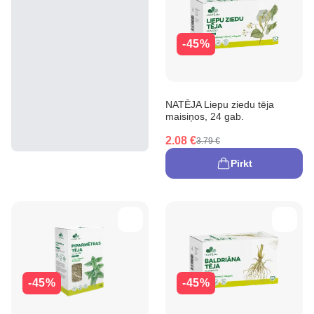
-45%
NATĒJA Liepu ziedu tēja
maisiņos, 24 gab.
2.08 €
3.79 €
Pirkt
-45%
-45%