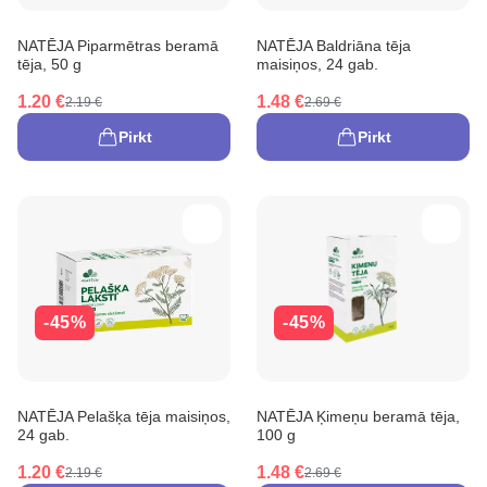
NATĒJA Piparmētras beramā
NATĒJA Baldriāna tēja
tēja, 50 g
maisiņos, 24 gab.
1.20 €
1.48 €
2.19 €
2.69 €
Pirkt
Pirkt
-45%
-45%
NATĒJA Pelašķa tēja maisiņos,
NATĒJA Ķimeņu beramā tēja,
24 gab.
100 g
1.20 €
1.48 €
2.19 €
2.69 €