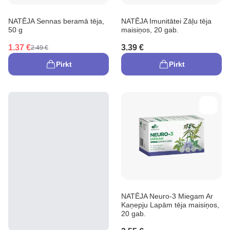
NATĒJA Sennas beramā tēja,
NATĒJA Imunitātei Zāļu tēja
50 g
maisiņos, 20 gab.
1.37 €
3.39 €
2.49 €
Pirkt
Pirkt
NATĒJA Neuro-3 Miegam Ar
Kaņepju Lapām tēja maisiņos,
20 gab.