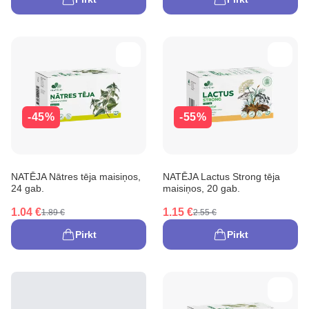
-45%
-55%
NATĒJA Nātres tēja maisiņos,
NATĒJA Lactus Strong tēja
24 gab.
maisiņos, 20 gab.
1.04 €
1.15 €
1.89 €
2.55 €
Pirkt
Pirkt