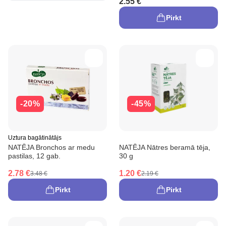
2.55 €
Pirkt
-20%
-45%
Uztura bagātinātājs
NATĒJA Bronchos ar medu
NATĒJA Nātres beramā tēja,
pastilas, 12 gab.
30 g
2.78 €
1.20 €
3.48 €
2.19 €
Pirkt
Pirkt