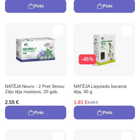
Pirkt
Pirkt
-45%
NATĒJA Neuro - 2 Pret Stresu
NATĒJA Liepziedu beramā
Zāļu tēja maisiņos, 20 gab.
tēja, 30 g
2.55 €
1.81 €
3.29 €
Pirkt
Pirkt