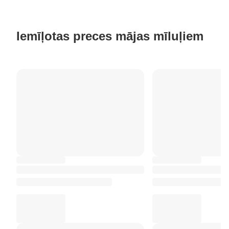
Iemīļotas preces mājas mīluļiem