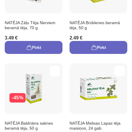
NATĒJA Zāļu Tēja Nerviem
NATĒJA Brūklenes beramā
beramā tēja, 70 g
tēja, 50 g
3.49 €
2.49 €
Pirkt
Pirkt
-45%
NATĒJA Baldriāna saknes
NATĒJA Melisas Lapas tēja
beramā tēja, 50 g
maisiņos, 24 gab.