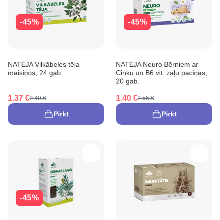
-45%
-45%
NATĒJA Vilkābeles tēja
NATĒJA Neuro Bērniem ar
maisiņos, 24 gab.
Cinku un B6 vit. zāļu paciņas,
20 gab.
1.37 €
1.40 €
2.49 €
2.55 €
Pirkt
Pirkt
-45%