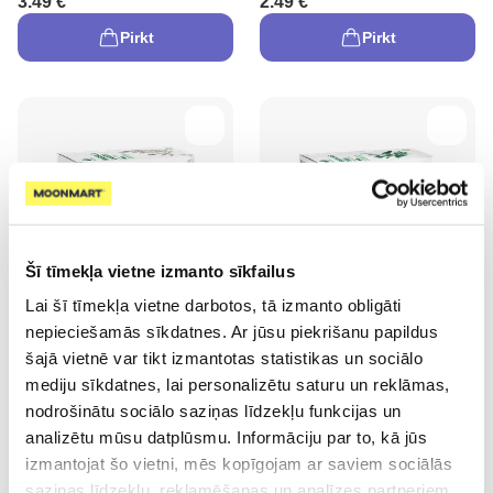
3.49 €
2.49 €
Pirkt
Pirkt
-45%
-45%
Šī tīmekļa vietne izmanto sīkfailus
Lai šī tīmekļa vietne darbotos, tā izmanto obligāti
NATĒJA Mārsila tēja maisiņos,
NATĒJA Salvijas tēja maisiņos,
nepieciešamās sīkdatnes. Ar jūsu piekrišanu papildus
24 gab.
24 gab.
šajā vietnē var tikt izmantotas statistikas un sociālo
1.04 €
1.20 €
1.89 €
2.19 €
mediju sīkdatnes, lai personalizētu saturu un reklāmas,
nodrošinātu sociālo saziņas līdzekļu funkcijas un
Pirkt
Pirkt
analizētu mūsu datplūsmu. Informāciju par to, kā jūs
izmantojat šo vietni, mēs kopīgojam ar saviem sociālās
saziņas līdzekļu, reklamēšanas un analīzes partneriem,