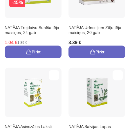
-45%
NATĒJA Trejdaivu Sunīša tēja
NATĒJA Urīnceļiem Zāļu tēja
maisiņos, 24 gab.
maisiņos, 20 gab.
1.04 €
3.39 €
1.89 €
Pirkt
Pirkt
NATĒJA Asinszāles Laksti
NATĒJA Salvijas Lapas