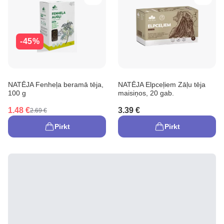
-45%
NATĒJA Fenheļa beramā tēja,
NATĒJA Elpceļiem Zāļu tēja
100 g
maisiņos, 20 gab.
1.48 €
3.39 €
2.69 €
Pirkt
Pirkt