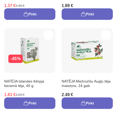
1.37 €
1.89 €
2.49 €
Pirkt
Pirkt
-45%
NATĒJA Islandes Ķērpja
NATĒJA Mežrozīšu Augļu tēja
beramā tēja, 40 g
maisiņos, 24 gab.
1.81 €
2.49 €
3.29 €
Pirkt
Pirkt