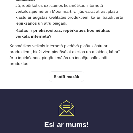
Jā, iepērkoties uzticamos kosmētikas internetā
veikalos,piemēram Moonmart.lv, jūs varat atrast plašu
klāstu ar augstas kvalitātes produktiem, kā arī baudīt ērtu
iepirkšanos un ātru piegādi.
Kādas ir priekšrocības, iepērkoties kosmētikas
veikalā internetā?
Kosmētikas veikals internetā piedāvā plašu klāstu ar
produktiem, bieži vien piedāvājot akcijas un atlaides, kā arī
ērtu iepirkšanos, piegādi mājās un iespēju salīdzināt
produktus.
Skatīt mazāk
Esi ar mums!