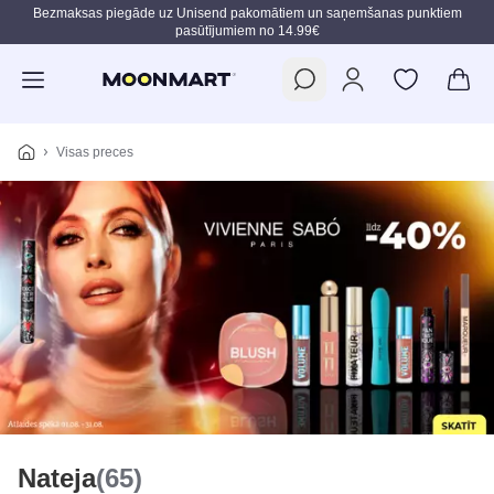
Bezmaksas piegāde uz Unisend pakomātiem un saņemšanas punktiem
pasūtījumiem no 14.99€
Pāriet uz galveno saturu
Visas preces
Nateja
(65)