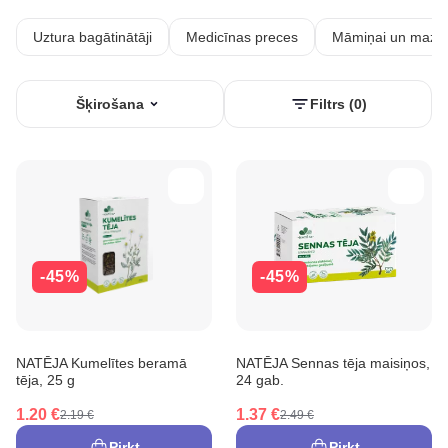
Uztura bagātinātāji
Medicīnas preces
Māmiņai un mazu
Šķirošana
Filtrs (0)
-45%
-45%
NATĒJA Kumelītes beramā
NATĒJA Sennas tēja maisiņos,
tēja, 25 g
24 gab.
1.20 €
1.37 €
2.19 €
2.49 €
Pirkt
Pirkt