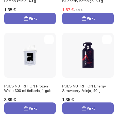
Lemon želeja, 40 g
Blueberry batoniņš, 50 g
1.35 €
1.67 €
2.09 €
Pirkt
Pirkt
PULS NUTRITION Frozen
PULS NUTRITION Energy
White 300 ml šeikeris, 1 gab.
Strawberry želeja, 40 g
3.89 €
1.35 €
Pirkt
Pirkt