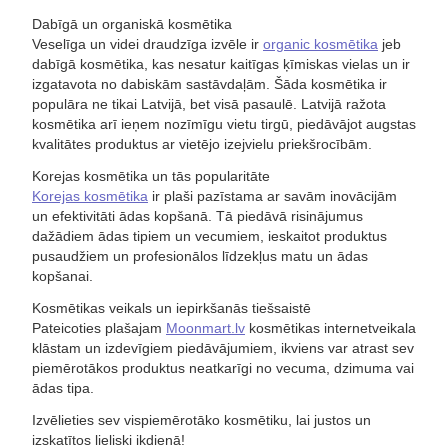
Dabīgā un organiskā kosmētika
Veselīga un videi draudzīga izvēle ir
organic kosmētika
jeb
dabīgā kosmētika, kas nesatur kaitīgas ķīmiskas vielas un ir
izgatavota no dabiskām sastāvdaļām. Šāda kosmētika ir
populāra ne tikai Latvijā, bet visā pasaulē. Latvijā ražota
kosmētika arī ieņem nozīmīgu vietu tirgū, piedāvājot augstas
kvalitātes produktus ar vietējo izejvielu priekšrocībām.
Korejas kosmētika un tās popularitāte
Korejas kosmētika
ir plaši pazīstama ar savām inovācijām
un efektivitāti ādas kopšanā. Tā piedāvā risinājumus
dažādiem ādas tipiem un vecumiem, ieskaitot produktus
pusaudžiem un profesionālos līdzekļus matu un ādas
kopšanai.
Kosmētikas veikals un iepirkšanās tiešsaistē
Pateicoties plašajam
Moonmart.lv
kosmētikas internetveikala
klāstam un izdevīgiem piedāvājumiem, ikviens var atrast sev
piemērotākos produktus neatkarīgi no vecuma, dzimuma vai
ādas tipa.
Izvēlieties sev vispiemērotāko kosmētiku, lai justos un
izskatītos lieliski ikdienā!