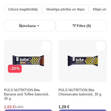
Uztura bagātinātāji
Veselīga pārtika un tējas
Mājai un ho
Šķirošana
Filtrs (0)
-20%
PULS NUTRITION Bite
PULS NUTRITION Bite
Banana and Toffee batoniņš,
Cheesecake batoniņš, 35 g
35 g
1.03 €
1.29 €
1.29 €