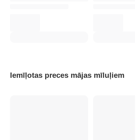
Iemīļotas preces mājas mīluļiem