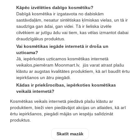
Kāpēc izvēlēties dabīgo kosmētiku?
Dabīgā kosmētika ir izgatavota no dabiskām
sastāvdaļām, nesatur sintētiskas ķīmiskas vielas, un tā ir
saudzīga gan ādai, gan videi. Tā ir lieliska izvēle
cilvēkiem ar jutīgu ādu vai tiem, kas vēlas izmantot dabai
draudzīgākus produktus.
Vai kosmētikas iegāde internetā ir droša un
uzticama?
Jā, iepērkoties uzticamos kosmētikas internetā
veikalos,piemēram Moonmart.lv, jūs varat atrast plašu
klāstu ar augstas kvalitātes produktiem, kā arī baudīt ērtu
iepirkšanos un ātru piegādi.
Kādas ir priekšrocības, iepērkoties kosmētikas
veikalā internetā?
Kosmētikas veikals internetā piedāvā plašu klāstu ar
produktiem, bieži vien piedāvājot akcijas un atlaides, kā arī
ērtu iepirkšanos, piegādi mājās un iespēju salīdzināt
produktus.
Skatīt mazāk