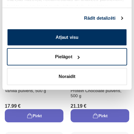
kuri to var apvienot ar citu informāciju, ko viņiem
Pirkt
Pirkt
sniedzat vai ko viņi apkopo, kad lietojat viņu
Rādīt detalizēti
pakalpojumus. Ja piekrītat šo papildu sīkdatņu
izmantošanai, lūdzu, atzīmējiet savu izvēli:
Atļaut visu
Pielāgot
Jaunums
Noraidīt
PULS NUTRITION Casein
PULS NUTRITION Fusion
Vanilla pulveris, 500 g
Protein Chocolate pulveris,
500 g
17.99 €
21.19 €
Pirkt
Pirkt