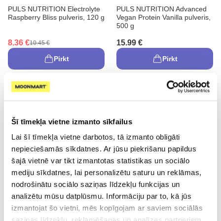
PULS NUTRITION Electrolyte
PULS NUTRITION Advanced
Raspberry Bliss pulveris, 120 g
Vegan Protein Vanilla pulveris,
500 g
8.36 €
15.99 €
10.45 €
Pirkt
Pirkt
Šī tīmekļa vietne izmanto sīkfailus
Lai šī tīmekļa vietne darbotos, tā izmanto obligāti
-20%
nepieciešamās sīkdatnes. Ar jūsu piekrišanu papildus
Jaunums
šajā vietnē var tikt izmantotas statistikas un sociālo
mediju sīkdatnes, lai personalizētu saturu un reklāmas,
Uztura bagātinātājs
nodrošinātu sociālo saziņas līdzekļu funkcijas un
PULS NUTRITION Fusion
PULS NUTRITION Chewable
Protein Salty Caramel pulveris,
Creatine Berries tabletes, 100
analizētu mūsu datplūsmu. Informāciju par to, kā jūs
500 g
gab.
izmantojat šo vietni, mēs kopīgojam ar saviem sociālās
21.19 €
12.18 €
saziņas līdzekļu, reklamēšanas un analīzes partneriem,
15.22 €