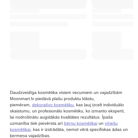
Daudzveidīga kosmētika visiem vecumiem un vajadzībām
Moonmart.lv piedāvā plašu produktu klāstu,
piemēram,
dekoratīvo kosmētiku
, kas ļauj izcelt individuālo
skaistumu, un profesionālo kosmētiku, ko izmanto eksperti,
lai nodrošinātu augstākās kvalitātes rezultātus. Īpaša
uzmanība tiek pievērsta arī
bērnu kosmētikai
un
vīriešu
kosmētikai
, kas ir izstrādāta, ņemot vērā specifiskas ādas un
ķermeņa vajadzības.