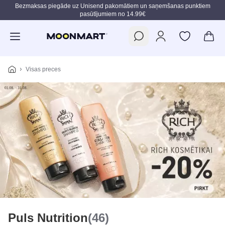
Bezmaksas piegāde uz Unisend pakomātiem un saņemšanas punktiem
pasūtījumiem no 14.99€
Pāriet uz galveno saturu
Visas preces
Puls Nutrition
(46)