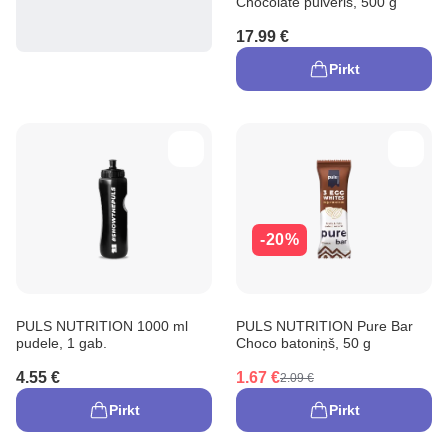
Chocolate pulveris, 500 g
17.99 €
Pirkt
-20%
PULS NUTRITION 1000 ml
PULS NUTRITION Pure Bar
pudele, 1 gab.
Choco batoniņš, 50 g
4.55 €
1.67 €
2.09 €
Pirkt
Pirkt