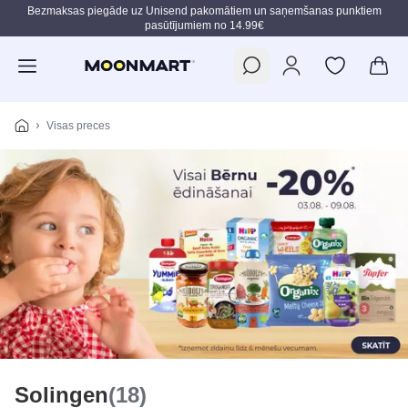
Bezmaksas piegāde uz Unisend pakomātiem un saņemšanas punktiem
pasūtījumiem no 14.99€
Pāriet uz galveno saturu
Visas preces
Solingen
(18)