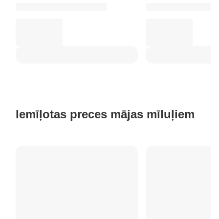
Iemīļotas preces mājas mīluļiem