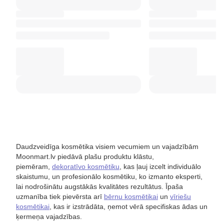
Daudzveidīga kosmētika visiem vecumiem un vajadzībām
Moonmart.lv piedāvā plašu produktu klāstu,
piemēram,
dekoratīvo kosmētiku
, kas ļauj izcelt individuālo
skaistumu, un profesionālo kosmētiku, ko izmanto eksperti,
lai nodrošinātu augstākās kvalitātes rezultātus. Īpaša
uzmanība tiek pievērsta arī
bērnu kosmētikai
un
vīriešu
kosmētikai
, kas ir izstrādāta, ņemot vērā specifiskas ādas un
ķermeņa vajadzības.