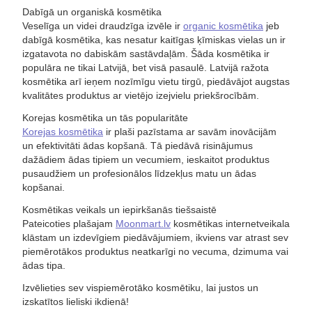
Dabīgā un organiskā kosmētika
Veselīga un videi draudzīga izvēle ir
organic kosmētika
jeb
dabīgā kosmētika, kas nesatur kaitīgas ķīmiskas vielas un ir
izgatavota no dabiskām sastāvdaļām. Šāda kosmētika ir
populāra ne tikai Latvijā, bet visā pasaulē. Latvijā ražota
kosmētika arī ieņem nozīmīgu vietu tirgū, piedāvājot augstas
kvalitātes produktus ar vietējo izejvielu priekšrocībām.
Korejas kosmētika un tās popularitāte
Korejas kosmētika
ir plaši pazīstama ar savām inovācijām
un efektivitāti ādas kopšanā. Tā piedāvā risinājumus
dažādiem ādas tipiem un vecumiem, ieskaitot produktus
pusaudžiem un profesionālos līdzekļus matu un ādas
kopšanai.
Kosmētikas veikals un iepirkšanās tiešsaistē
Pateicoties plašajam
Moonmart.lv
kosmētikas internetveikala
klāstam un izdevīgiem piedāvājumiem, ikviens var atrast sev
piemērotākos produktus neatkarīgi no vecuma, dzimuma vai
ādas tipa.
Izvēlieties sev vispiemērotāko kosmētiku, lai justos un
izskatītos lieliski ikdienā!