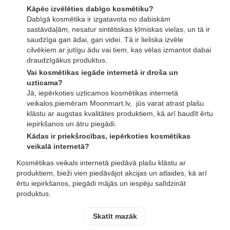
Kāpēc izvēlēties dabīgo kosmētiku?
Dabīgā kosmētika ir izgatavota no dabiskām
sastāvdaļām, nesatur sintētiskas ķīmiskas vielas, un tā ir
saudzīga gan ādai, gan videi. Tā ir lieliska izvēle
cilvēkiem ar jutīgu ādu vai tiem, kas vēlas izmantot dabai
draudzīgākus produktus.
Vai kosmētikas iegāde internetā ir droša un
uzticama?
Jā, iepērkoties uzticamos kosmētikas internetā
veikalos,piemēram Moonmart.lv, jūs varat atrast plašu
klāstu ar augstas kvalitātes produktiem, kā arī baudīt ērtu
iepirkšanos un ātru piegādi.
Kādas ir priekšrocības, iepērkoties kosmētikas
veikalā internetā?
Kosmētikas veikals internetā piedāvā plašu klāstu ar
produktiem, bieži vien piedāvājot akcijas un atlaides, kā arī
ērtu iepirkšanos, piegādi mājās un iespēju salīdzināt
produktus.
Skatīt mazāk