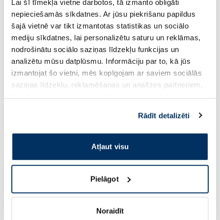
Lai šī tīmekļa vietne darbotos, tā izmanto obligāti
nepieciešamās sīkdatnes. Ar jūsu piekrišanu papildus
šajā vietnē var tikt izmantotas statistikas un sociālo
mediju sīkdatnes, lai personalizētu saturu un reklāmas,
nodrošinātu sociālo saziņas līdzekļu funkcijas un
analizētu mūsu datplūsmu. Informāciju par to, kā jūs
izmantojat šo vietni, mēs kopīgojam ar saviem sociālās
saziņas līdzekļu, reklamēšanas un analīzes partneriem,
kuri to var apvienot ar citu informāciju, ko viņiem
sniedzat vai ko viņi apkopo, kad lietojat viņu
Rādīt detalizēti
pakalpojumus. Ja piekrītat šo papildu sīkdatņu
izmantošanai, lūdzu, atzīmējiet savu izvēli:
Atļaut visu
Pielāgot
Kategorijas īpašie piedāvājumi
Noraidīt