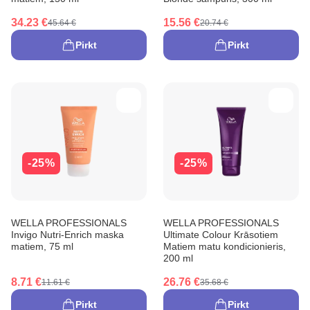
34.23 €
15.56 €
45.64 €
20.74 €
Pirkt
Pirkt
-25%
-25%
WELLA PROFESSIONALS
WELLA PROFESSIONALS
Invigo Nutri-Enrich maska
Ultimate Colour Krāsotiem
matiem, 75 ml
Matiem matu kondicionieris,
200 ml
8.71 €
26.76 €
11.61 €
35.68 €
Pirkt
Pirkt