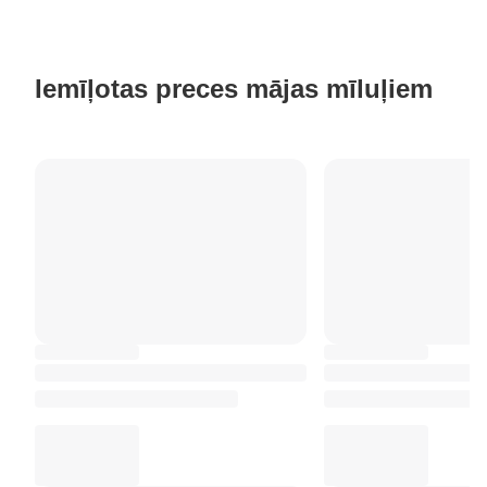
Iemīļotas preces mājas mīluļiem