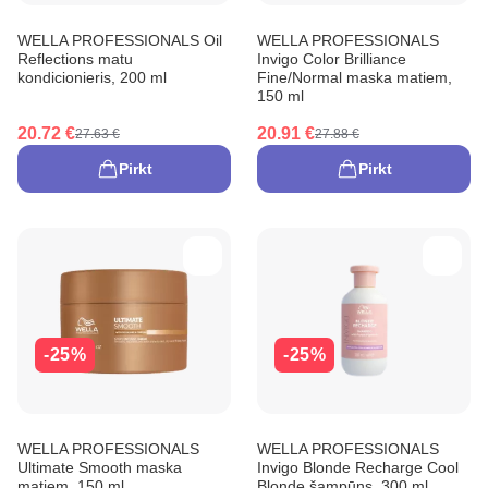
WELLA PROFESSIONALS Oil
WELLA PROFESSIONALS
Reflections matu
Invigo Color Brilliance
kondicionieris, 200 ml
Fine/Normal maska matiem,
150 ml
20.72 €
20.91 €
27.63 €
27.88 €
Pirkt
Pirkt
-25%
-25%
WELLA PROFESSIONALS
WELLA PROFESSIONALS
Ultimate Smooth maska
Invigo Blonde Recharge Cool
matiem, 150 ml
Blonde šampūns, 300 ml