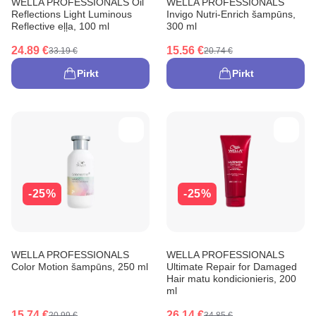
WELLA PROFESSIONALS Oil
WELLA PROFESSIONALS
Reflections Light Luminous
Invigo Nutri-Enrich šampūns,
Reflective eļļa, 100 ml
300 ml
24.89 €
15.56 €
33.19 €
20.74 €
Pirkt
Pirkt
-25%
-25%
WELLA PROFESSIONALS
WELLA PROFESSIONALS
Color Motion šampūns, 250 ml
Ultimate Repair for Damaged
Hair matu kondicionieris, 200
ml
15.74 €
26.14 €
20.99 €
34.85 €