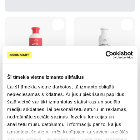
-25%
-25%
Šī tīmekļa vietne izmanto sīkfailus
WELLA PROFESSIONALS
WELLA PROFESSIONALS Oil
Invigo Color Brilliance
Reflections šampūns, 250 ml
Lai šī tīmekļa vietne darbotos, tā izmanto obligāti
Fine/Normal šampūns, 300 ml
nepieciešamās sīkdatnes. Ar jūsu piekrišanu papildus
15.74 €
15.56 €
šajā vietnē var tikt izmantotas statistikas un sociālo
20.99 €
20.74 €
mediju sīkdatnes, lai personalizētu saturu un reklāmas,
Pirkt
Pirkt
nodrošinātu sociālo saziņas līdzekļu funkcijas un
analizētu mūsu datplūsmu. Informāciju par to, kā jūs
izmantojat šo vietni, mēs kopīgojam ar saviem sociālās
saziņas līdzekļu, reklamēšanas un analīzes partneriem,