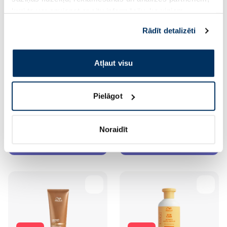
kuri to var apvienot ar citu informāciju, ko viņiem
sniedzat vai ko viņi apkopo, kad lietojat viņu
Rādīt detalizēti
pakalpojumus. Ja piekrītat šo papildu sīkdatņu
-25%
-25%
izmantošanai, lūdzu, atzīmējiet savu izvēli:
Atļaut visu
WELLA PROFESSIONALS
WELLA PROFESSIONALS
Invigo Volume Boost Uplifting
Nutricurls maska matiem, 150
Pielāgot
Care izsmidzināms līdzeklis,
ml
150 ml
24.89 €
21.16 €
33.19 €
28.21 €
Noraidīt
Pirkt
Pirkt