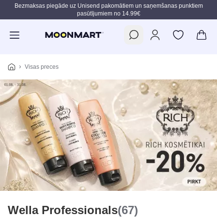
Bezmaksas piegāde uz Unisend pakomātiem un saņemšanas punktiem
pasūtījumiem no 14.99€
Pāriet uz galveno saturu
Visas preces
Wella Professionals
(67)