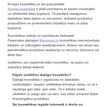
Korejas kosmētika un tās popularitāte
Korejas kosmētika
ir plaši pazīstama ar savām inovācijām
un efektivitāti ādas kopšanā. Tā piedāvā risinājumus
dažādiem ādas tipiem un vecumiem, ieskaitot produktus
pusaudžiem un profesionālos līdzekļus matu un ādas
kopšanai.
Kosmētikas veikals un iepirkšanās tiešsaistē
Pateicoties plašajam
Moonmart.lv
kosmētikas internetveikala
klāstam un izdevīgiem piedāvājumiem, ikviens var atrast sev
piemērotākos produktus neatkarīgi no vecuma, dzimuma vai
ādas tipa.
Izvēlieties sev vispiemērotāko kosmētiku, lai justos un
izskatītos lieliski ikdienā!
Kāpēc izvēlēties dabīgo kosmētiku?
Dabīgā kosmētika ir izgatavota no dabiskām
sastāvdaļām, nesatur sintētiskas ķīmiskas vielas, un tā ir
saudzīga gan ādai, gan videi. Tā ir lieliska izvēle
cilvēkiem ar jutīgu ādu vai tiem, kas vēlas izmantot dabai
draudzīgākus produktus.
Vai kosmētikas iegāde internetā ir droša un