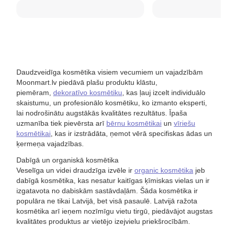
Daudzveidīga kosmētika visiem vecumiem un vajadzībām
Moonmart.lv piedāvā plašu produktu klāstu,
piemēram,
dekoratīvo kosmētiku
, kas ļauj izcelt individuālo
skaistumu, un profesionālo kosmētiku, ko izmanto eksperti,
lai nodrošinātu augstākās kvalitātes rezultātus. Īpaša
uzmanība tiek pievērsta arī
bērnu kosmētikai
un
vīriešu
kosmētikai
, kas ir izstrādāta, ņemot vērā specifiskas ādas un
ķermeņa vajadzības.
Dabīgā un organiskā kosmētika
Veselīga un videi draudzīga izvēle ir
organic kosmētika
jeb
dabīgā kosmētika, kas nesatur kaitīgas ķīmiskas vielas un ir
izgatavota no dabiskām sastāvdaļām. Šāda kosmētika ir
populāra ne tikai Latvijā, bet visā pasaulē. Latvijā ražota
kosmētika arī ieņem nozīmīgu vietu tirgū, piedāvājot augstas
kvalitātes produktus ar vietējo izejvielu priekšrocībām.