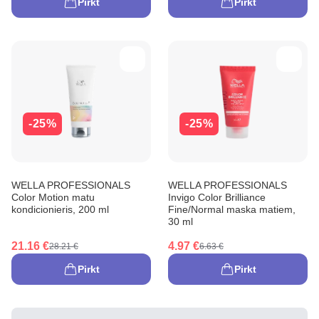
Pirkt
Pirkt
-25%
-25%
WELLA PROFESSIONALS
WELLA PROFESSIONALS
Color Motion matu
Invigo Color Brilliance
kondicionieris, 200 ml
Fine/Normal maska matiem,
30 ml
21.16 €
4.97 €
28.21 €
6.63 €
Pirkt
Pirkt