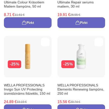
Ultimate Colour Krāsotiem
Ultimate Repair serums
Matiem šampūns, 50 ml
matiem, 30 ml
8.71 €
19.91 €
11.61 €
26.55 €
Pirkt
Pirkt
-25%
-25%
WELLA PROFESSIONALS
WELLA PROFESSIONALS
Invigo Sun UV Protecting
Elements Renewing šampūns,
izsmidzināms līdzeklis, 150 ml
250 ml
24.89 €
15.56 €
33.19 €
20.74 €