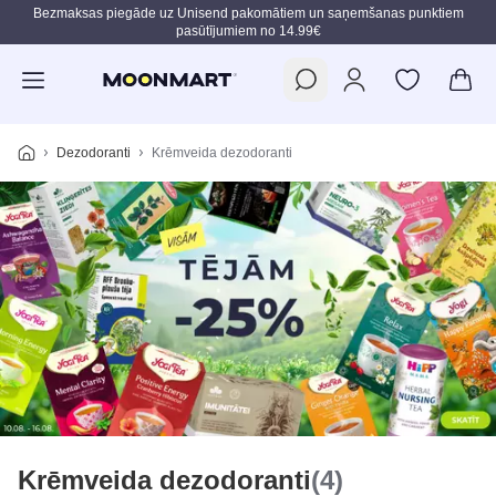
Bezmaksas piegāde uz Unisend pakomātiem un saņemšanas punktiem
pasūtījumiem no 14.99€
Pāriet uz galveno saturu
Dezodoranti
Krēmveida dezodoranti
Krēmveida dezodoranti
(4)