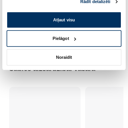
Rādīt detalizēti
pakalpojumus. Ja piekrītat šo papildu sīkdatņu
izmantošanai, lūdzu, atzīmējiet savu izvēli:
Atļaut visu
Pielāgot
Noraidīt
Saules aizsardzībai vasarā