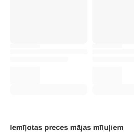
Iemīļotas preces mājas mīluļiem