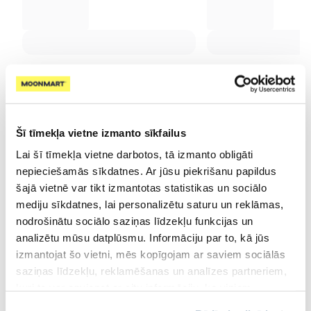
⭐ Augsti novērtēti kategorijā
Šī tīmekļa vietne izmanto sīkfailus
Lai šī tīmekļa vietne darbotos, tā izmanto obligāti
nepieciešamās sīkdatnes. Ar jūsu piekrišanu papildus
šajā vietnē var tikt izmantotas statistikas un sociālo
mediju sīkdatnes, lai personalizētu saturu un reklāmas,
nodrošinātu sociālo saziņas līdzekļu funkcijas un
analizētu mūsu datplūsmu. Informāciju par to, kā jūs
izmantojat šo vietni, mēs kopīgojam ar saviem sociālās
saziņas līdzekļu, reklamēšanas un analīzes partneriem,
kuri to var apvienot ar citu informāciju, ko viņiem
sniedzat vai ko viņi apkopo, kad lietojat viņu