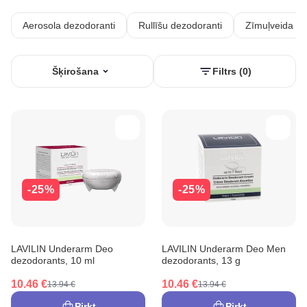
Aerosola dezodoranti
Rullīšu dezodoranti
Zīmuļveida de
Šķirošana
Filtrs (0)
-25%
-25%
LAVILIN Underarm Deo
LAVILIN Underarm Deo Men
dezodorants, 10 ml
dezodorants, 13 g
10.46 €
10.46 €
13.94 €
13.94 €
Pirkt
Pirkt