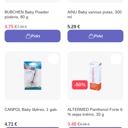
BUBCHEN Baby Powder
AINU Baby vannas putas, 300
pūderis, 80 g
ml
4.75 €
5.29 €
7.30 €
Pirkt
Pirkt
-50%
CANPOL Baby šķēres, 1 gab.
ALTERMED Panthenol Forte 6
% sejas krēms, 30 g
4.71 €
3.48 €
6.96 €