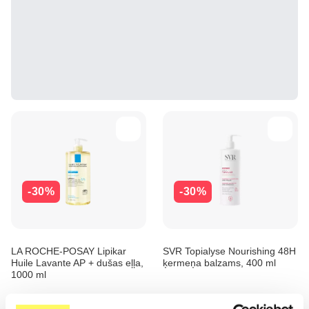
-30%
-30%
LA ROCHE-POSAY Lipikar
SVR Topialyse Nourishing 48H
Huile Lavante AP + dušas eļļa,
ķermeņa balzams, 400 ml
1000 ml
20.91 €
15.91 €
29.87 €
22.73 €