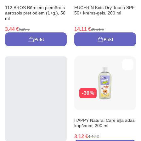
112 BROS Bērniem piemērots
EUCERIN Kids Dry Touch SPF
aerosols pret odiem (1+g.), 50
50+ krēms-gels, 200 ml
ml
3.44 €
14.11 €
5.29 €
28.21 €
Pirkt
Pirkt
-30%
HAPPY Natural Care eļļa ādas
kopšanai, 200 ml
3.12 €
4.46 €