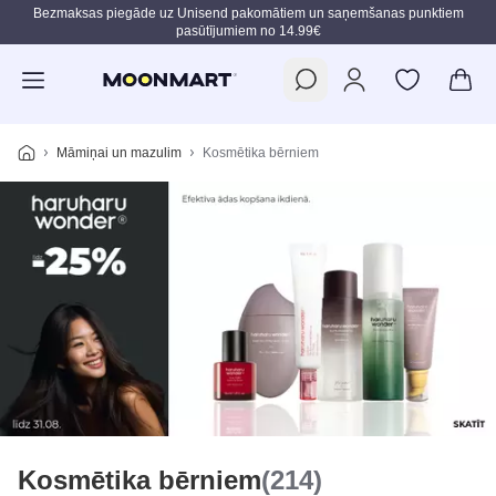
Bezmaksas piegāde uz Unisend pakomātiem un saņemšanas punktiem
pasūtījumiem no 14.99€
Pāriet uz galveno saturu
Māmiņai un mazulim
Kosmētika bērniem
Kosmētika bērniem
(214)