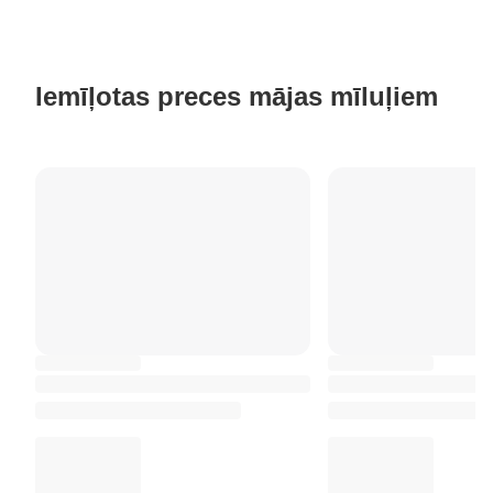
Iemīļotas preces mājas mīluļiem