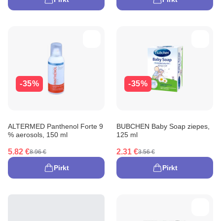
-35%
-35%
ALTERMED Panthenol Forte 9
BUBCHEN Baby Soap ziepes,
% aerosols, 150 ml
125 ml
5.82 €
2.31 €
8.96 €
3.56 €
Pirkt
Pirkt