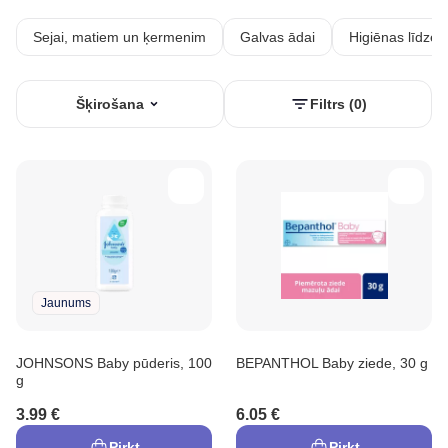
Sejai, matiem un ķermenim
Galvas ādai
Higiēnas līdzekļ
Šķirošana
Filtrs (0)
Jaunums
JOHNSONS Baby pūderis, 100
BEPANTHOL Baby ziede, 30 g
g
3.99 €
6.05 €
Pirkt
Pirkt