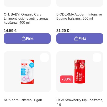
OH, BABY! Organic Care
BIODERMA Atoderm Intensive
Liniment losjons autiņu zonas
Baume balzams, 500 ml
kopšanai, 400 ml
14.59 €
31.20 €
Pirkt
Pirkt
-30%
NUK bērnu šķēres, 1 gab.
LĪGA Strawberry lūpu balzams,
7 g