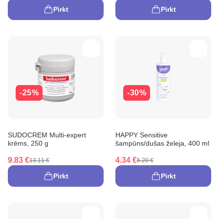
Pirkt
Pirkt
-25%
-30%
SUDOCREM Multi-expert
HAPPY Sensitive
krēms, 250 g
šampūns/dušas želeja, 400 ml
9.83 €
4.34 €
13.11 €
6.20 €
Pirkt
Pirkt