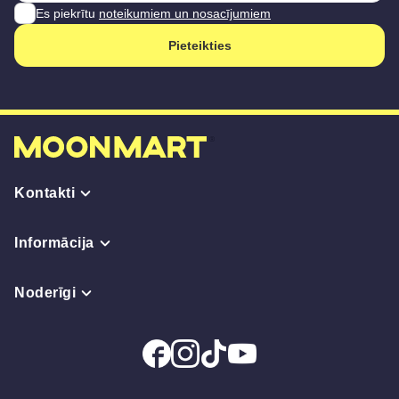
Es piekrītu
noteikumiem un nosacījumiem
Pieteikties
Kontakti
Informācija
Noderīgi