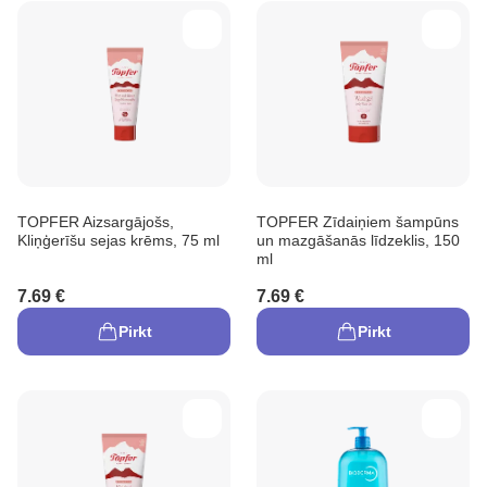
TOPFER Aizsargājošs,
TOPFER Zīdaiņiem šampūns
Kliņģerīšu sejas krēms, 75 ml
un mazgāšanās līdzeklis, 150
ml
7.69 €
7.69 €
Pirkt
Pirkt