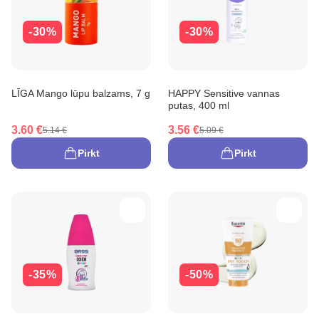
-30%
-30%
LĪGA Mango lūpu balzams, 7 g
HAPPY Sensitive vannas
putas, 400 ml
3.60 €
3.56 €
5.14 €
5.09 €
Pirkt
Pirkt
-35%
-50%