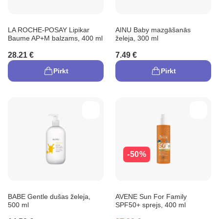
LA ROCHE-POSAY Lipikar
AINU Baby mazgāšanās
Baume AP+M balzams, 400 ml
želeja, 300 ml
28.21 €
7.49 €
Pirkt
Pirkt
-50%
BABE Gentle dušas želeja,
AVENE Sun For Family
500 ml
SPF50+ sprejs, 400 ml