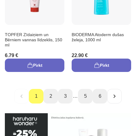
TOPFER Zīdaiņiem un
BIODERMA Atoderm dušas
Bērniem vannas līdzeklis, 150
želeja, 1000 ml
ml
6.79 €
22.90 €
Pirkt
Pirkt
1
2
3
…
5
6