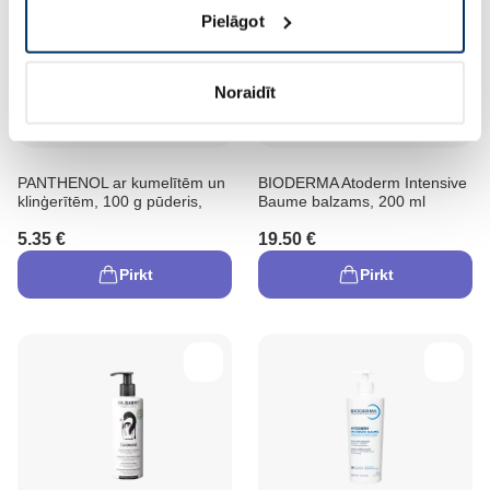
Pielāgot
Noraidīt
PANTHENOL ar kumelītēm un
BIODERMA Atoderm Intensive
klinģerītēm, 100 g pūderis,
Baume balzams, 200 ml
5.35 €
19.50 €
Pirkt
Pirkt