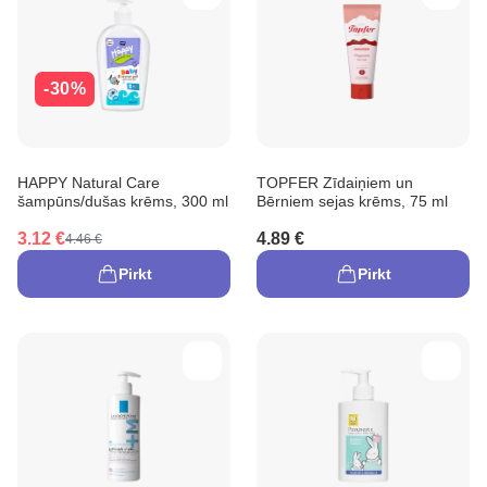
-30%
HAPPY Natural Care
TOPFER Zīdaiņiem un
šampūns/dušas krēms, 300 ml
Bērniem sejas krēms, 75 ml
3.12 €
4.89 €
4.46 €
Pirkt
Pirkt