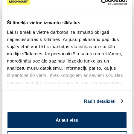
Pirkt
Pirkt
Šī tīmekļa vietne izmanto sīkfailus
Lai šī tīmekļa vietne darbotos, tā izmanto obligāti
nepieciešamās sīkdatnes. Ar jūsu piekrišanu papildus
šajā vietnē var tikt izmantotas statistikas un sociālo
mediju sīkdatnes, lai personalizētu saturu un reklāmas,
-35%
nodrošinātu sociālo saziņas līdzekļu funkcijas un
analizētu mūsu datplūsmu. Informāciju par to, kā jūs
izmantojat šo vietni, mēs kopīgojam ar saviem sociālās
DERMOXEN 4 Girls intīmās
BUBCHEN Wash Gel
saziņas līdzekļu, reklamēšanas un analīzes partneriem,
kopšanas želeja, 200 ml
mazgāšanās želeja, 50 ml
kuri to var apvienot ar citu informāciju, ko viņiem
sniedzat vai ko viņi apkopo, kad lietojat viņu
10.07 €
1.47 €
2.26 €
Rādīt detalizēti
pakalpojumus. Ja piekrītat šo papildu sīkdatņu
Pirkt
Pirkt
izmantošanai, lūdzu, atzīmējiet savu izvēli:
Atļaut visu