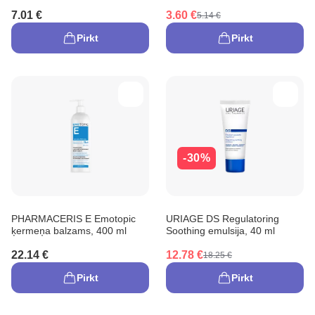
7.01 €
3.60 €
5.14 €
Pirkt
Pirkt
-30%
PHARMACERIS E Emotopic
URIAGE DS Regulatoring
ķermeņa balzams, 400 ml
Soothing emulsija, 40 ml
22.14 €
12.78 €
18.25 €
Pirkt
Pirkt