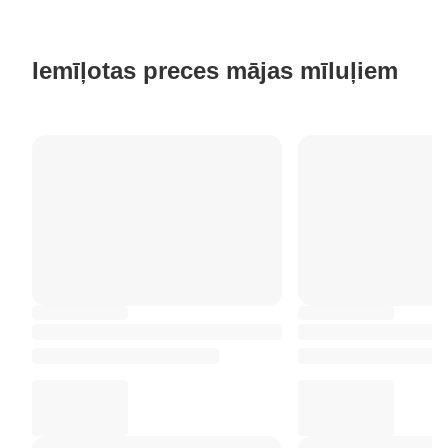
Iemīļotas preces mājas mīluļiem