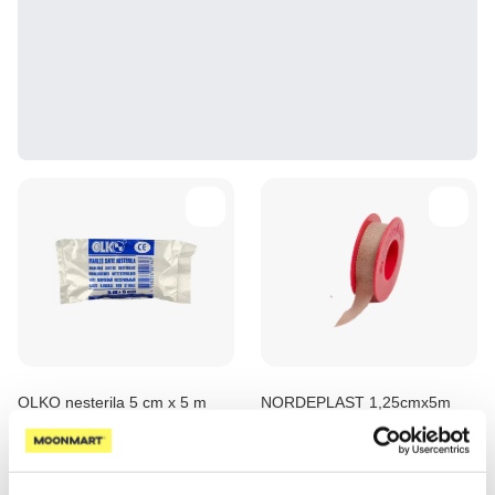
OLKO nesterila 5 cm x 5 m
NORDEPLAST 1,25cmx5m
marles saite, 1 gab.
leikoplasts rullī, 1 gab.
0.56 €
1.50 €
Pirkt
Pirkt