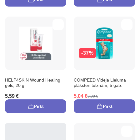
-37%
HELP4SKIN Wound Healing
COMPEED Vidēja Lieluma
gels, 20 g
plāksteri tulznām, 5 gab.
5.59 €
5.04 €
8.00 €
Pirkt
Pirkt