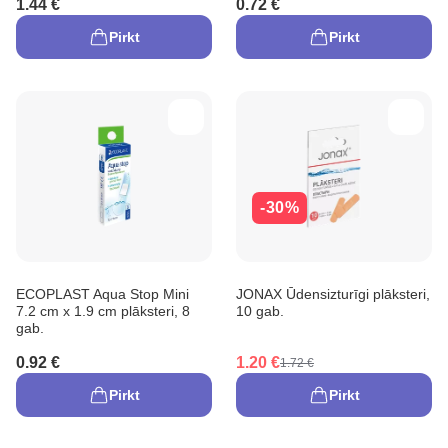
1.44 €
0.72 €
Pirkt
Pirkt
-30%
ECOPLAST Aqua Stop Mini
JONAX Ūdensizturīgi plāksteri,
7.2 cm x 1.9 cm plāksteri, 8
10 gab.
gab.
0.92 €
1.20 €
1.72 €
Pirkt
Pirkt