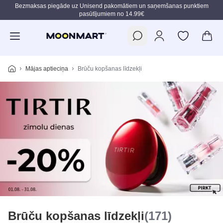
Bezmaksas piegāde uz Unisend pakomātiem un saņemšanas punktiem
pasūtījumiem no 14.99€
Pāriet uz galveno saturu
Mājas aptieciņa
Brūču kopšanas līdzekļi
Brūču kopšanas līdzekļi
(171)