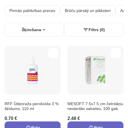
Pirmās palīdzības preces
Brūču pārsēji un plāksteri
Anti
Šķirošana
Filtrs (0)
RFF Ūdeņraža peroksīda 3 %
MESOFT 7.5x7.5 cm četrslāņu
šķīdums, 110 ml
nesterilās salvetes, 100 gab.
0.70 €
2.48 €
Pirkt
Pirkt