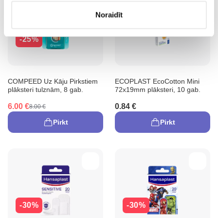
Noraidīt
-25%
COMPEED Uz Kāju Pirkstiem
ECOPLAST EcoCotton Mini
plāksteri tulznām, 8 gab.
72x19mm plāksteri, 10 gab.
6.00 €
0.84 €
8.00 €
Pirkt
Pirkt
-30%
-30%