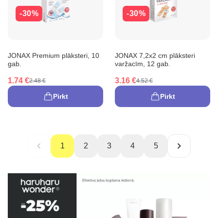
-30%
-30%
JONAX Premium plāksteri, 10
JONAX 7,2x2 cm plāksteri
gab.
varžacīm, 12 gab.
1.74 €
3.16 €
2.48 €
4.52 €
Pirkt
Pirkt
1
2
3
4
5