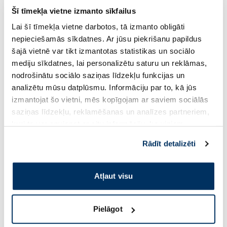
Šī tīmekļa vietne izmanto sīkfailus
Lai šī tīmekļa vietne darbotos, tā izmanto obligāti
nepieciešamās sīkdatnes. Ar jūsu piekrišanu papildus
šajā vietnē var tikt izmantotas statistikas un sociālo
mediju sīkdatnes, lai personalizētu saturu un reklāmas,
nodrošinātu sociālo saziņas līdzekļu funkcijas un
analizētu mūsu datplūsmu. Informāciju par to, kā jūs
izmantojat šo vietni, mēs kopīgojam ar saviem sociālās
saziņas līdzekļu, reklamēšanas un analīzes partneriem,
kuri to var apvienot ar citu informāciju, ko viņiem
OLKO nesterila, 7 m x 14 cm
SPASATEĻ
sniedzat vai ko viņi apkopo, kad lietojat viņu
marles saite, 1 gab.
Aizsardzība&Ģenerācija
Rādīt detalizēti
balzams, 30 g
pakalpojumus. Ja piekrītat šo papildu sīkdatņu
izmantošanai, lūdzu, atzīmējiet savu izvēli:
1.56 €
2.65 €
Atļaut visu
Pirkt
Pirkt
Pielāgot