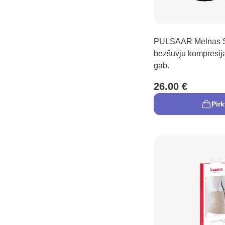
PULSAAR Melnas S
bezšuvju kompresij
gab.
26.00 €
Pirk