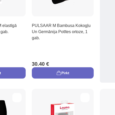
elastīgā
PULSAAR M Bambusa Kokogļu
 gab.
Un Germānija Potītes ortoze, 1
gab.
30.40 €
t
Pirkt