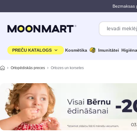
Bezmaksas p
Pāriet uz galveno saturu
PREČU KATALOGS
Kosmētika
Imunitātei
Higiēn
Ortopēdiskās preces
Ortozes un korsetes