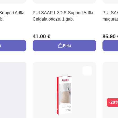
upport Adīta
PULSAAR L 3D S-Support Adīta
PULSAAR
b.
Ceļgala ortoze, 1 gab.
muguras 
41.00 €
85.90 
t
Pirkt
-20