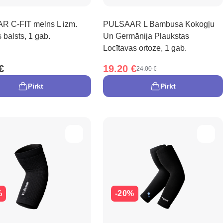
 C-FIT melns L izm.
PULSAAR L Bambusa Kokogļu
balsts, 1 gab.
Un Germānija Plaukstas
Locītavas ortoze, 1 gab.
€
19.20 €
24.00 €
Pirkt
Pirkt
%
-20%