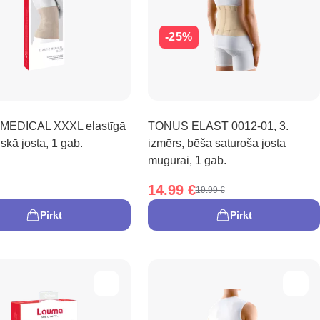
-25%
MEDICAL XXXL elastīgā
TONUS ELAST 0012-01, 3.
skā josta, 1 gab.
izmērs, bēša saturoša josta
mugurai, 1 gab.
14.99 €
19.99 €
Pirkt
Pirkt