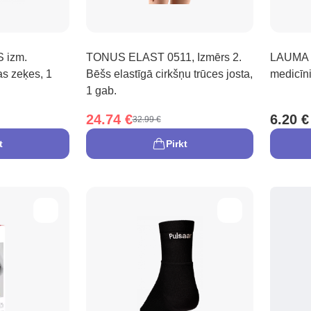
 izm.
TONUS ELAST 0511, Izmērs 2.
LAUMA M
as zeķes, 1
Bēšs elastīgā cirkšņu trūces josta,
medicīni
1 gab.
24.74 €
6.20 €
32.99 €
t
Pirkt