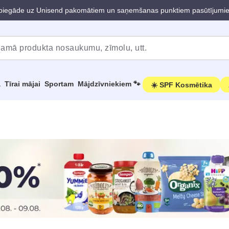
iegāde uz Unisend pakomātiem un saņemšanas punktiem pasūtījumi
a
Tīrai mājai
Sportam
Mājdzīvniekiem 🐾
☀️ SPF Kosmētika