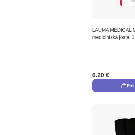
LAUMA MEDICAL M 
medicīniskā josta, 1
6.20 €
Pirk