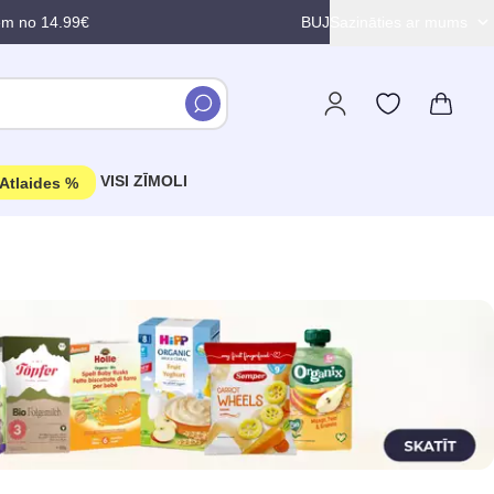
em no 14.99€
BUJ
Sazināties ar mums
VISI ZĪMOLI
Atlaides %