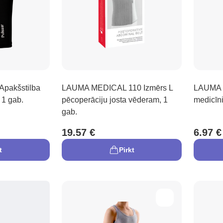
pakšstilba
LAUMA MEDICAL 110 Izmērs L
LAUMA 
 1 gab.
pēcoperāciju josta vēderam, 1
medicīni
gab.
19.57 €
6.97 €
t
Pirkt