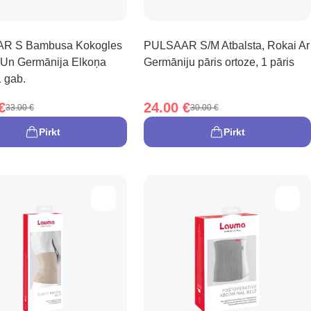
R S Bambusa Kokogles
PULSAAR S/M Atbalsta, Rokai Ar
 Un Germānija Elkoņa
Germāniju pāris ortoze, 1 pāris
1 gab.
€
24.00 €
33.00 €
30.00 €
Pirkt
Pirkt