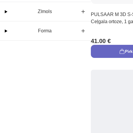
Zīmols
PULSAAR M 3D S-S
Ceļgala ortoze, 1 ga
Forma
41.00 €
Pirk