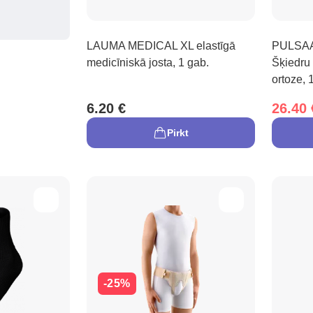
LAUMA MEDICAL XL elastīgā
PULSAA
medicīniskā josta, 1 gab.
Šķiedru
ortoze, 
6.20 €
26.40 
Pirkt
-25%