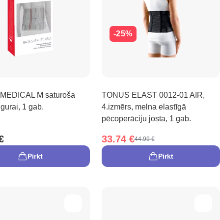
-25%
MEDICAL M saturoša
TONUS ELAST 0012-01 AIR,
gurai, 1 gab.
4.izmērs, melna elastīgā
pēcoperāciju josta, 1 gab.
€
33.74 €
44.99 €
Pirkt
Pirkt