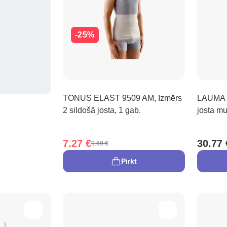
-25%
TONUS ELAST 9509 AM, Izmērs
LAUMA 
2 sildošā josta, 1 gab.
josta mu
7.27 €
30.77 
9.69 €
Pirkt