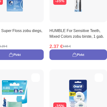
%
-35%
Super Floss zobu diegs,
HUMBLE For Sensitive Teeth,
Mixed Colors zobu birste, 1 gab.
2.37 €
6.29 €
3.65 €
Pirkt
Pirkt
-35%