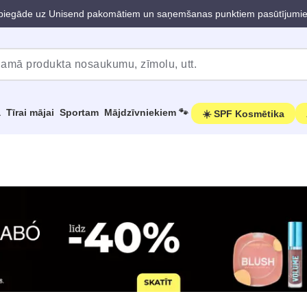
iegāde uz Unisend pakomātiem un saņemšanas punktiem pasūtījumi
a
Tīrai mājai
Sportam
Mājdzīvniekiem 🐾
☀️ SPF Kosmētika