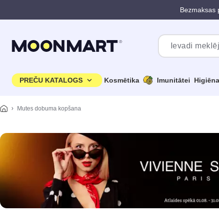
Bezmaksas p
Pāriet uz galveno saturu
PREČU KATALOGS
Kosmētika
Imunitātei
Higiēn
Mutes dobuma kopšana