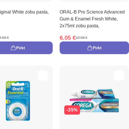
ginal White zobu pasta,
ORAL-B Pro Science Advanced
Gum & Enamel Fresh White,
2x75ml zobu pasta,
6.05 €
9.50 €
10.08 €
Pirkt
Pirkt
-35%