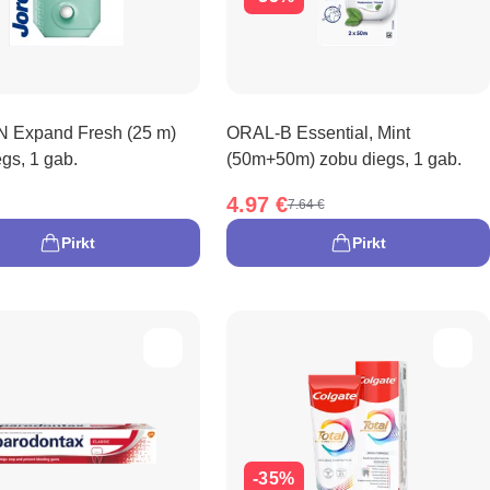
 Expand Fresh (25 m)
ORAL-B Essential, Mint
gs, 1 gab.
(50m+50m) zobu diegs, 1 gab.
4.97 €
7.64 €
Pirkt
Pirkt
-35%