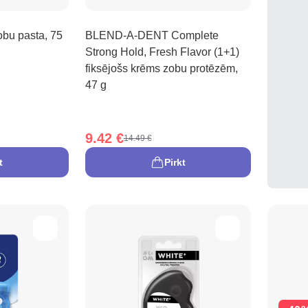
bu pasta, 75
BLEND-A-DENT Complete
Strong Hold, Fresh Flavor (1+1)
fiksējošs krēms zobu protēzēm,
47 g
9.42 €
14.49 €
t
Pirkt