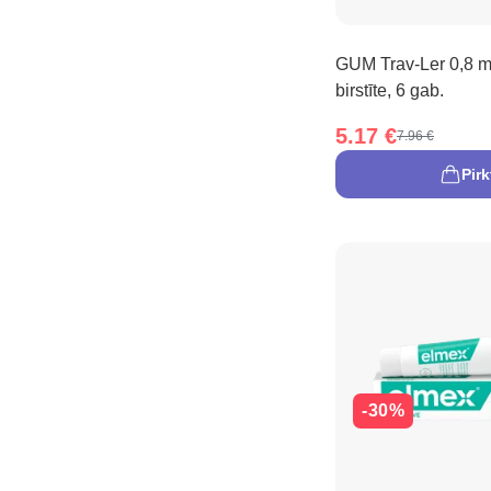
GUM Trav-Ler 0,8 
birstīte, 6 gab.
5.17 €
7.96 €
Pirk
-30%