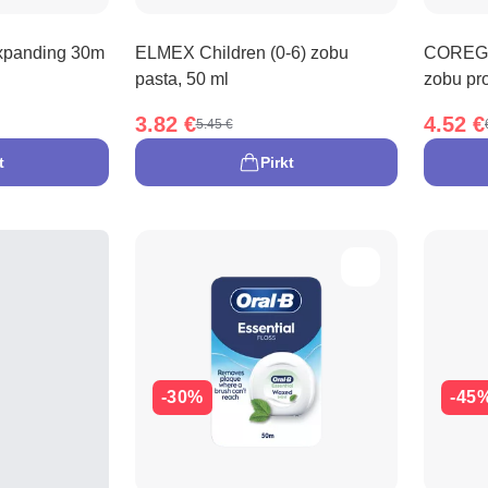
panding 30m
ELMEX Children (0-6) zobu
COREGA 
pasta, 50 ml
zobu pro
3.82 €
4.52 €
5.45 €
t
Pirkt
-30%
-45