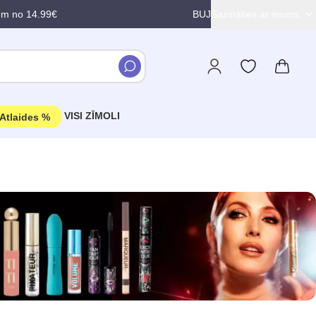
em no 14.99€
BUJ
Sazināties ar mums
VISI ZĪMOLI
Atlaides %