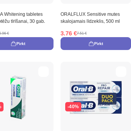
Whitening tabletes
ORALFLUX Sensitive mutes
tēžu tīrīšanai, 30 gab.
skalojamais līdzeklis, 500 ml
3.76 €
6.96 €
7.51 €
Pirkt
Pirkt
%
-40%