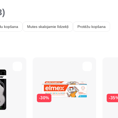
3)
du kopšana
Mutes skalojamie līdzekļi
Protēžu kopšana
-30%
-35