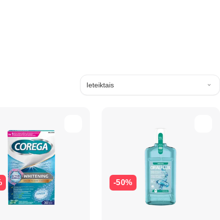
Ieteiktais
%
-50%