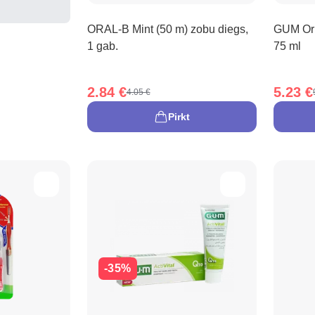
ORAL-B Mint (50 m) zobu diegs,
GUM Ori
1 gab.
75 ml
2.84 €
5.23 €
4.05 €
Pirkt
-35%