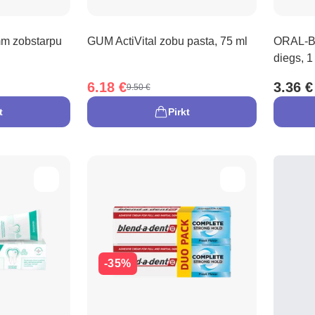
mm zobstarpu
GUM ActiVital zobu pasta, 75 ml
ORAL-B 
diegs, 1
6.18 €
3.36 €
9.50 €
t
Pirkt
-35%