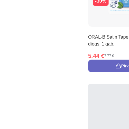
-30%
ORAL-B Satin Tape 
diegs, 1 gab.
5.44 €
7.77 €
Pirk