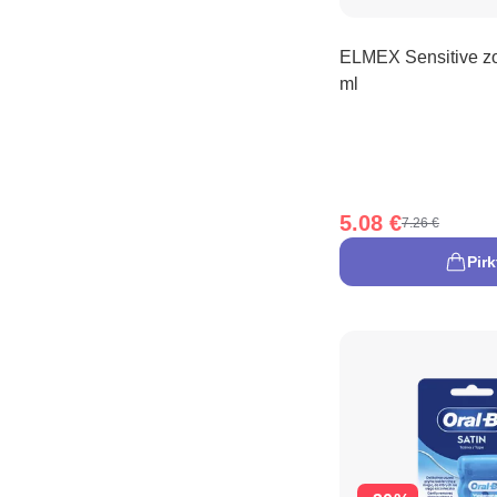
ELMEX Sensitive zo
ml
5.08 €
7.26 €
Pirk