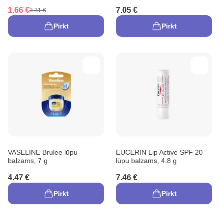
1.66 €
7.05 €
3.31 €
Pirkt
Pirkt
VASELINE Brulee lūpu
EUCERIN Lip Active SPF 20
balzams, 7 g
lūpu balzams, 4.8 g
4.47 €
7.46 €
Pirkt
Pirkt