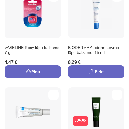
VASELINE Rosy lūpu balzams,
BIODERMA Atoderm Levres
7 g
lūpu balzams, 15 ml
4.47 €
8.29 €
Pirkt
Pirkt
-25%