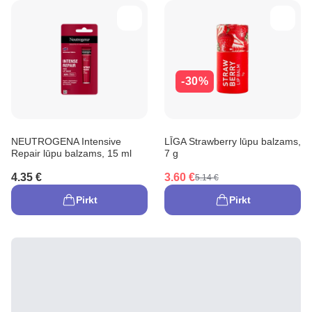
-30%
NEUTROGENA Intensive
LĪGA Strawberry lūpu balzams,
Repair lūpu balzams, 15 ml
7 g
4.35 €
3.60 €
5.14 €
Pirkt
Pirkt