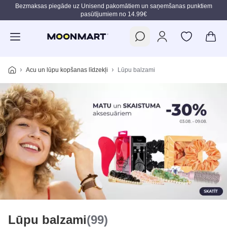
Bezmaksas piegāde uz Unisend pakomātiem un saņemšanas punktiem
pasūtījumiem no 14.99€
Pāriet uz galveno saturu
Acu un lūpu kopšanas līdzekļi
Lūpu balzami
Lūpu balzami
(99)