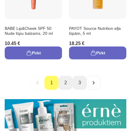
BABE Lip&Cheek SPF 50
PAYOT Source Nutrition eļļa
Nude lūpu balzams, 20 ml
lūpām, 5 ml
10.45 €
18.25 €
Pirkt
Pirkt
1
2
3