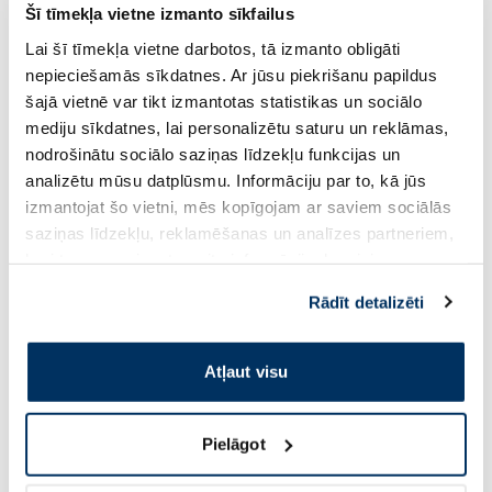
9.95 €
6.63 €
Šī tīmekļa vietne izmanto sīkfailus
Pirkt
Pirkt
Lai šī tīmekļa vietne darbotos, tā izmanto obligāti
nepieciešamās sīkdatnes. Ar jūsu piekrišanu papildus
šajā vietnē var tikt izmantotas statistikas un sociālo
mediju sīkdatnes, lai personalizētu saturu un reklāmas,
nodrošinātu sociālo saziņas līdzekļu funkcijas un
analizētu mūsu datplūsmu. Informāciju par to, kā jūs
izmantojat šo vietni, mēs kopīgojam ar saviem sociālās
saziņas līdzekļu, reklamēšanas un analīzes partneriem,
kuri to var apvienot ar citu informāciju, ko viņiem
sniedzat vai ko viņi apkopo, kad lietojat viņu
Rādīt detalizēti
pakalpojumus. Ja piekrītat šo papildu sīkdatņu
URIAGE Xemose lūpu
FRUDIA Coconut Honey Salve
izmantošanai, lūdzu, atzīmējiet savu izvēli:
balzams, 4 g
lūpu krēms, 10 g
Atļaut visu
12.69 €
6.05 €
Pirkt
Pirkt
Pielāgot