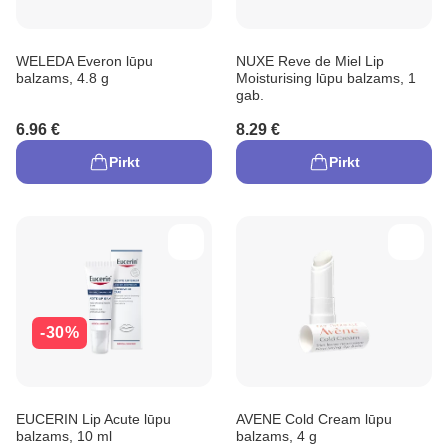
WELEDA Everon lūpu
NUXE Reve de Miel Lip
balzams, 4.8 g
Moisturising lūpu balzams, 1
gab.
6.96 €
8.29 €
Pirkt
Pirkt
-30%
EUCERIN Lip Acute lūpu
AVENE Cold Cream lūpu
balzams, 10 ml
balzams, 4 g