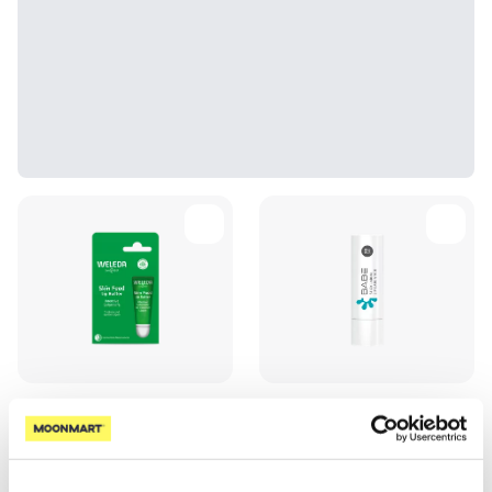
WELEDA Skin Food for Dry
BABE Stick SPF20 lūpu
and Chapped Lips lūpu
balzams, 4 g
balzams, 8 ml