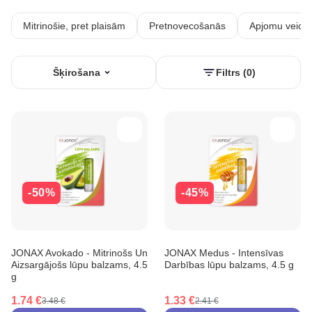
Mitrinošie, pret plaisām
Pretnovecošanās
Apjomu veicin
Šķirošana
Filtrs (0)
-50%
-45%
JONAX Avokado - Mitrinošs Un
JONAX Medus - Intensīvas
Aizsargājošs lūpu balzams, 4.5
Darbības lūpu balzams, 4.5 g
g
1.74 €
1.33 €
3.48 €
2.41 €