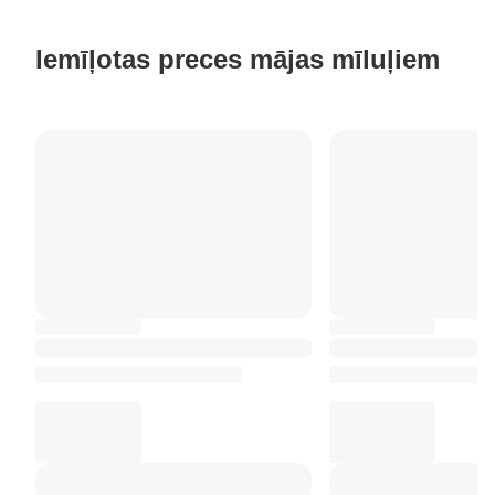
Iemīļotas preces mājas mīluļiem