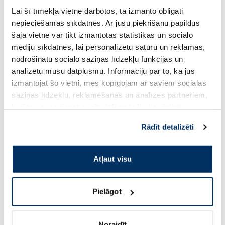
Lai šī tīmekļa vietne darbotos, tā izmanto obligāti
nepieciešamās sīkdatnes. Ar jūsu piekrišanu papildus
šajā vietnē var tikt izmantotas statistikas un sociālo
mediju sīkdatnes, lai personalizētu saturu un reklāmas,
nodrošinātu sociālo saziņas līdzekļu funkcijas un
analizētu mūsu datplūsmu. Informāciju par to, kā jūs
izmantojat šo vietni, mēs kopīgojam ar saviem sociālās
saziņas līdzekļu, reklamēšanas un analīzes partneriem,
kuri to var apvienot ar citu informāciju, ko viņiem
⭐ Augsti novērtēti kategorijā
sniedzat vai ko viņi apkopo, kad lietojat viņu
Rādīt detalizēti
pakalpojumus. Ja piekrītat šo papildu sīkdatņu
izmantošanai, lūdzu, atzīmējiet savu izvēli:
Atļaut visu
Pielāgot
Noraidīt