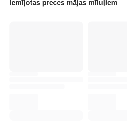
Iemīļotas preces mājas mīluļiem