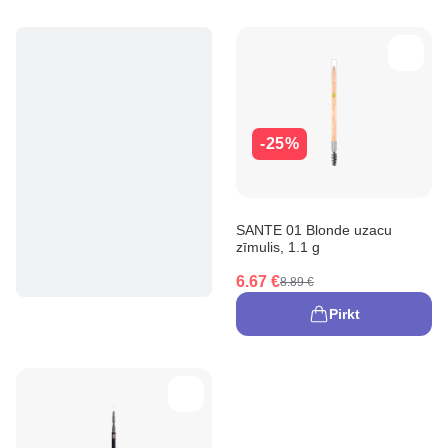
-25%
SANTE 01 Blonde uzacu
zīmulis, 1.1 g
6.67 €
8.89 €
Pirkt