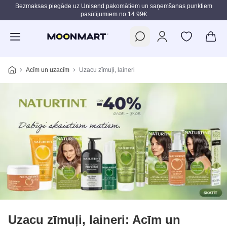
Bezmaksas piegāde uz Unisend pakomātiem un saņemšanas punktiem
pasūtījumiem no 14.99€
Pāriet uz galveno saturu
Acīm un uzacīm
Uzacu zīmuļi, laineri
Uzacu zīmuļi, laineri: Acīm un