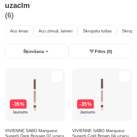
uzacīm
(6)
Acu ēnas
Acu zīmuļi, laineri
Skropstu tušas
Skropst
Šķirošana
Filtrs (0)
-35%
-35%
Jaunums
Jaunums
VIVIENNE SABO Marqueur
VIVIENNE SABO Marqueur
Superb Dark Brouwn 02 uzacu
Superb Cold Brown 04 uzacu