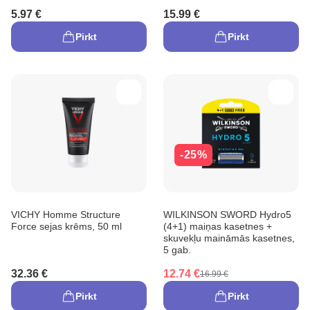
5.97 €
15.99 €
Pirkt
Pirkt
-25%
VICHY Homme Structure
WILKINSON SWORD Hydro5
Force sejas krēms, 50 ml
(4+1) maiņas kasetnes +
skuvekļu maināmās kasetnes,
5 gab.
32.36 €
12.74 €
16.99 €
Pirkt
Pirkt