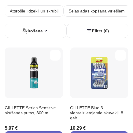
Attīrošie līdzekļi un skrubji
Sejas ādas kopšana vīriešiem
Šķirošana
Filtrs (0)
GILLETTE Series Sensitive
GILLETTE Blue 3
skūšanās putas, 300 ml
vienreizlietojamie skuvekļi, 8
gab.
5.97 €
10.29 €