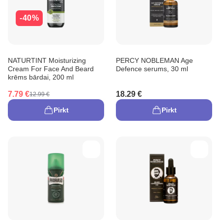
-40%
NATURTINT Moisturizing
PERCY NOBLEMAN Age
Cream For Face And Beard
Defence serums, 30 ml
krēms bārdai, 200 ml
7.79 €
18.29 €
12.99 €
Pirkt
Pirkt