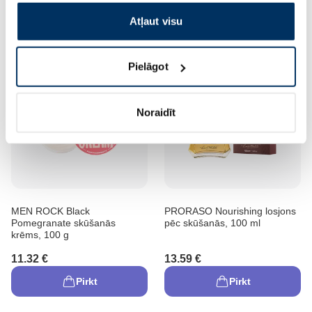
10.99 €
7.57 €
Atļaut visu
Pirkt
Pirkt
Pielāgot
Noraidīt
MEN ROCK Black
PRORASO Nourishing losjons
Pomegranate skūšanās
pēc skūšanās, 100 ml
krēms, 100 g
11.32 €
13.59 €
Pirkt
Pirkt