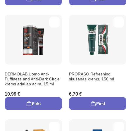
DERMOLAB Uomo Anti-
PRORASO Refreshing
Puffiness and Anti-Dark Circle
skūšanās krēms, 150 ml
krēms ādai ap acīm, 15 ml
10.99 €
6.70 €
Pirkt
Pirkt