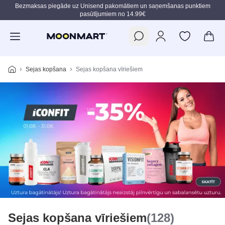
Bezmaksas piegāde uz Unisend pakomātiem un saņemšanas punktiem
pasūtījumiem no 14.99€
Pāriet uz galveno saturu
Sejas kopšana
Sejas kopšana vīriešiem
Sejas kopšana vīriešiem
(128)