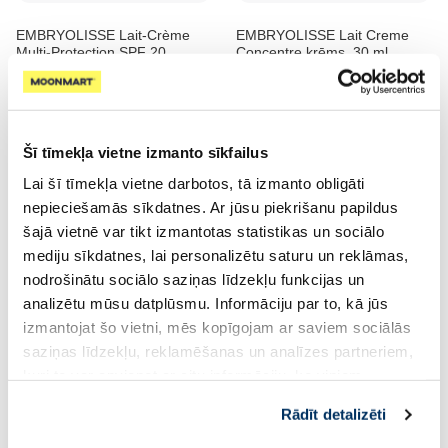
EMBRYOLISSE Lait-Crème
EMBRYOLISSE Lait Creme
Multi-Protection SPF 20
Concentre krēms, 30 ml
mitrinošs fluīds, 40 ml
13.07 €
7.71 €
17.42 €
10.28 €
Pirkt
Pirkt
Šī tīmekļa vietne izmanto sīkfailus
Lai šī tīmekļa vietne darbotos, tā izmanto obligāti
nepieciešamās sīkdatnes. Ar jūsu piekrišanu papildus
šajā vietnē var tikt izmantotas statistikas un sociālo
mediju sīkdatnes, lai personalizētu saturu un reklāmas,
nodrošinātu sociālo saziņas līdzekļu funkcijas un
analizētu mūsu datplūsmu. Informāciju par to, kā jūs
izmantojat šo vietni, mēs kopīgojam ar saviem sociālās
saziņas līdzekļu, reklamēšanas un analīzes partneriem,
kuri to var apvienot ar citu informāciju, ko viņiem
DERMOLAB Uomo Soothing
PRORASO Moisturizing
sniedzat vai ko viņi apkopo, kad lietojat viņu
and Protective Action
skūšanās putas, 300 ml
Rādīt detalizēti
pakalpojumus. Ja piekrītat šo papildu sīkdatņu
skūšanās putas, 200 ml
izmantošanai, lūdzu, atzīmējiet savu izvēli: