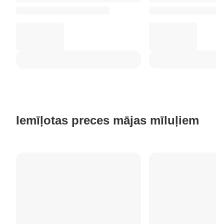
Iemīļotas preces mājas mīluļiem