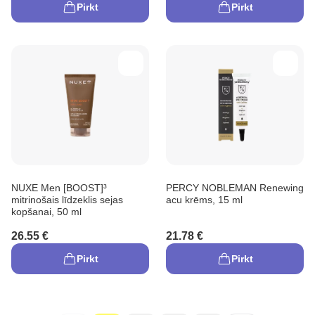
Pirkt
Pirkt
NUXE Men [BOOST]³
PERCY NOBLEMAN Renewing
mitrinošais līdzeklis sejas
acu krēms, 15 ml
kopšanai, 50 ml
26.55 €
21.78 €
Pirkt
Pirkt