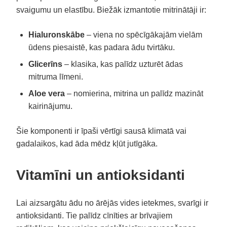
svaigumu un elastību. Biežāk izmantotie mitrinātāji ir:
Hialuronskābe
– viena no spēcīgākajām vielām
ūdens piesaistē, kas padara ādu tvirtāku.
Glicerīns
– klasika, kas palīdz uzturēt ādas
mitruma līmeni.
Aloe vera
– nomierina, mitrina un palīdz mazināt
kairinājumu.
Šie komponenti ir īpaši vērtīgi sausā klimatā vai
gadalaikos, kad āda mēdz kļūt jutīgāka.
Vitamīni un antioksidanti
Lai aizsargātu ādu no ārējās vides ietekmes, svarīgi ir
antioksidanti. Tie palīdz cīnīties ar brīvajiem