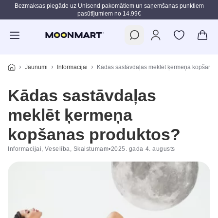
Bezmaksas piegāde uz Unisend pakomātiem un saņemšanas punktiem
pasūtījumiem no 14.99€
Pāriet uz galveno saturu
Jaunumi
Informacijai
Kādas sastāvdaļas meklēt ķermeņa kopšanas
Kādas sastāvdaļas
meklēt ķermeņa
kopšanas produktos?
Informacijai, Veselība, Skaistumam
•
2025. gada 4. augusts