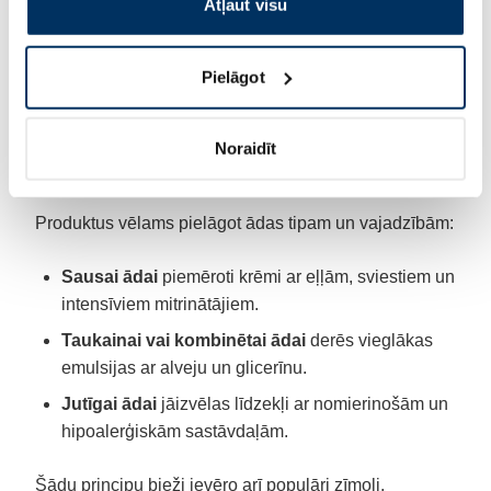
līdzekļus ar dabīgām smaržvielām vai pilnīgi bez tām,
Atļaut visu
īpaši, ja āda ir jutīga vai pakļauta alerģiskām
reakcijām.
Pielāgot
Kā izvēlēties piemērotus
Noraidīt
produktus?
Produktus vēlams pielāgot ādas tipam un vajadzībām:
Sausai ādai
piemēroti krēmi ar eļļām, sviestiem un
intensīviem mitrinātājiem.
Taukainai vai kombinētai ādai
derēs vieglākas
emulsijas ar alveju un glicerīnu.
Jutīgai ādai
jāizvēlas līdzekļi ar nomierinošām un
hipoalerģiskām sastāvdaļām.
Šādu principu bieži ievēro arī populāri zīmoli,