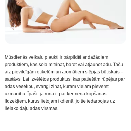
Mūsdienās veikalu plaukti ir pārpildīti ar dažādiem
produktiem, kas sola mitrināt, barot vai atjaunot ādu. Taču
aiz pievilcīgām etiķetēm un aromātiem slēpjas būtiskais –
sastāvs. Lai izvēlētos produktus, kas patiešām rūpējas par
ādas veselību, svarīgi zināt, kurām vielām pievērst
uzmanību. Īpaši, ja runa ir par ķermeņa kopšanas
līdzekļiem, kurus lietojam ikdienā, jo tie iedarbojas uz
lielāko daļu ādas virsmas.