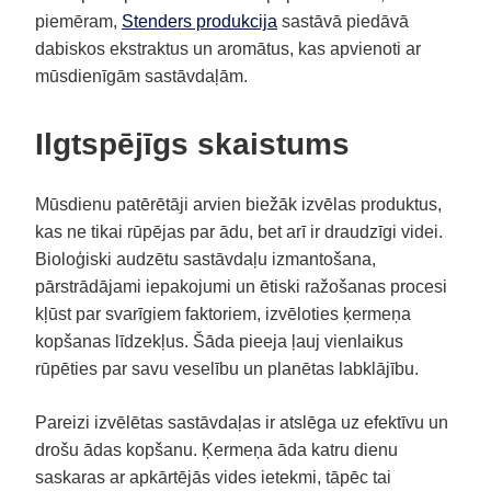
piemēram,
Stenders produkcija
sastāvā piedāvā
dabiskos ekstraktus un aromātus, kas apvienoti ar
mūsdienīgām sastāvdaļām.
Ilgtspējīgs skaistums
Mūsdienu patērētāji arvien biežāk izvēlas produktus,
kas ne tikai rūpējas par ādu, bet arī ir draudzīgi videi.
Bioloģiski audzētu sastāvdaļu izmantošana,
pārstrādājami iepakojumi un ētiski ražošanas procesi
kļūst par svarīgiem faktoriem, izvēloties ķermeņa
kopšanas līdzekļus. Šāda pieeja ļauj vienlaikus
rūpēties par savu veselību un planētas labklājību.
Pareizi izvēlētas sastāvdaļas ir atslēga uz efektīvu un
drošu ādas kopšanu. Ķermeņa āda katru dienu
saskaras ar apkārtējās vides ietekmi, tāpēc tai