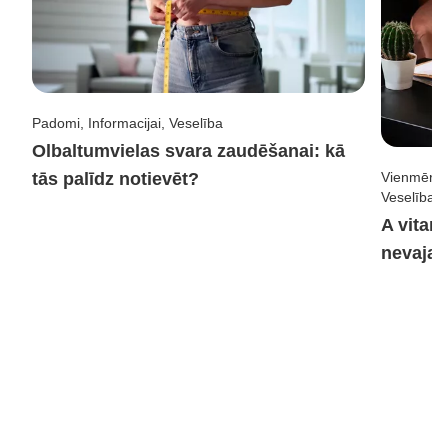
Padomi, Informacijai, Veselība
Olbaltumvielas svara zaudēšanai: kā
tās palīdz notievēt?
Vienmēr no
Veselība
A vitam
nevajad