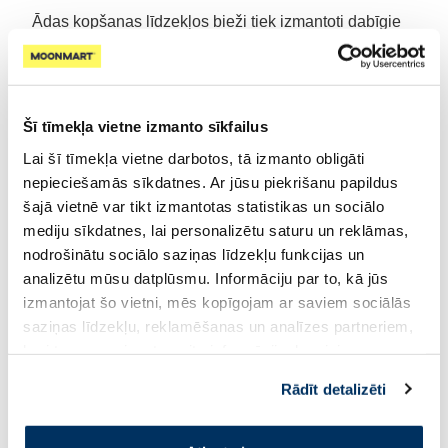
Ādas kopšanas līdzekļos bieži tiek izmantoti dabīgie
ekstrakti, kas nodrošina nomierinošu iedarbību.
Populārākie ir kumelīšu, lavandas un kliņģerīšu
ekstrakti. Tie palīdz mazināt kairinājumu, apsārtumu
un sniedz ādai komforta sajūtu.
Šī tīmekļa vietne izmanto sīkfailus
Lai šī tīmekļa vietne darbotos, tā izmanto obligāti
Līdzīgi darbojas arī auzu ekstrakti, kas bagātina ādu
nepieciešamās sīkdatnes. Ar jūsu piekrišanu papildus
ar barojošām vielām un ir piemēroti pat jutīgai ādai.
šajā vietnē var tikt izmantotas statistikas un sociālo
mediju sīkdatnes, lai personalizētu saturu un reklāmas,
Kāpēc izvairīties no
nodrošinātu sociālo saziņas līdzekļu funkcijas un
analizētu mūsu datplūsmu. Informāciju par to, kā jūs
agresīvām sastāvdaļām?
izmantojat šo vietni, mēs kopīgojam ar saviem sociālās
saziņas līdzekļu, reklamēšanas un analīzes partneriem,
Izvēloties ķermeņa krēmu vai losjonu, ieteicams rūpīgi
kuri to var apvienot ar citu informāciju, ko viņiem
izpētīt tā sastāvu. Daudzi produkti satur sulfātus,
sniedzat vai ko viņi apkopo, kad lietojat viņu
Rādīt detalizēti
pakalpojumus. Ja piekrītat šo papildu sīkdatņu
parabēnus, spirtu vai mākslīgas smaržvielas, kas
izmantošanai, lūdzu, atzīmējiet savu izvēli:
ilgtermiņā var kairināt ādu. Saudzīgāk ir izvēlēties