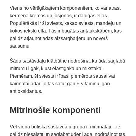
Viens no vērtīgākajiem komponentiem, ko var atrast
ķermeņa krēmos un losjonos, ir dabīgās eļļas.
Populārākās ir šī sviests, kakao sviests, mandeļu un
kokosriekstu eļļa. Tās ir bagātas ar taukskābēm, kas
palīdz atjaunot ādas aizsargbarjeru un novērš
sausumu.
Šādu sastāvdaļu klātbūtne nodrošina, ka āda saglabā
mitrumu ilgāk, kļūst elastīgāka un mīkstāka.
Piemēram, šī sviests ir īpaši piemērots sausai vai
kairinātai ādai, jo tas satur gan E vitamīnu, gan
antioksidantus.
Mitrinošie komponenti
Vēl viena būtiska sastāvdaļu grupa ir mitrinātāji. Tie
palīdz piesaistīt un saglabāt ūdeni ādā, nodrošinot tās