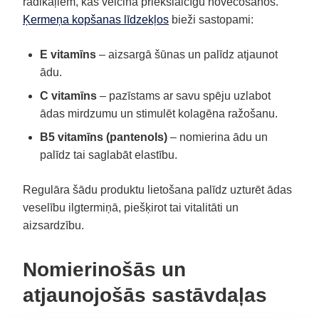
radikāļiem, kas veicina priekšlaicīgu novecošanos.
Ķermeņa kopšanas līdzekļos
bieži sastopami:
E vitamīns
– aizsargā šūnas un palīdz atjaunot
ādu.
C vitamīns
– pazīstams ar savu spēju uzlabot
ādas mirdzumu un stimulēt kolagēna ražošanu.
B5 vitamīns (pantenols)
– nomierina ādu un
palīdz tai saglabāt elastību.
Regulāra šādu produktu lietošana palīdz uzturēt ādas
veselību ilgtermiņā, piešķirot tai vitalitāti un
aizsardzību.
Nomierinošās un
atjaunojošās sastāvdaļas