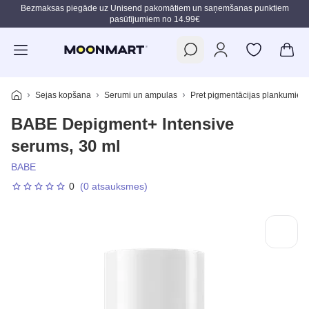
Bezmaksas piegāde uz Unisend pakomātiem un saņemšanas punktiem
pasūtījumiem no 14.99€
Pāriet uz galveno saturu
Sejas kopšana
Serumi un ampulas
Pret pigmentācijas plankumiem
BABE Depigment+ Intensive
serums, 30 ml
BABE
0
(0 atsauksmes)