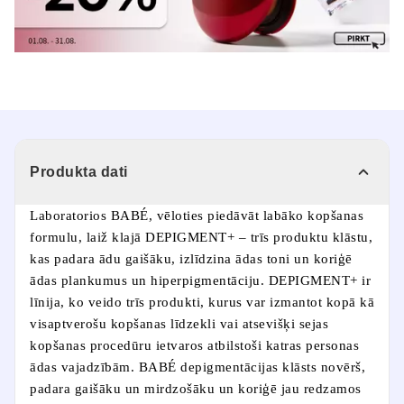
Produkta dati
Laboratorios BABÉ, vēloties piedāvāt labāko kopšanas
formulu, laiž klajā DEPIGMENT+ – trīs produktu klāstu,
kas padara ādu gaišāku, izlīdzina ādas toni un koriģē
ādas plankumus un hiperpigmentāciju. DEPIGMENT+ ir
līnija, ko veido trīs produkti, kurus var izmantot kopā kā
visaptverošu kopšanas līdzekli vai atsevišķi sejas
kopšanas procedūru ietvaros atbilstoši katras personas
ādas vajadzībām. BABÉ depigmentācijas klāsts novērš,
padara gaišāku un mirdzošāku un koriģē jau redzamos