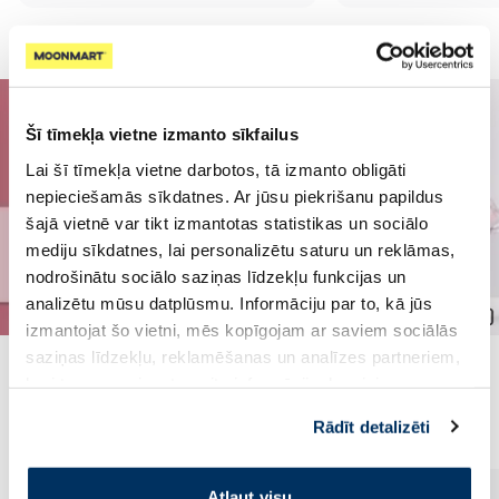
Šī tīmekļa vietne izmanto sīkfailus
Lai šī tīmekļa vietne darbotos, tā izmanto obligāti
nepieciešamās sīkdatnes. Ar jūsu piekrišanu papildus
šajā vietnē var tikt izmantotas statistikas un sociālo
mediju sīkdatnes, lai personalizētu saturu un reklāmas,
nodrošinātu sociālo saziņas līdzekļu funkcijas un
analizētu mūsu datplūsmu. Informāciju par to, kā jūs
izmantojat šo vietni, mēs kopīgojam ar saviem sociālās
saziņas līdzekļu, reklamēšanas un analīzes partneriem,
kuri to var apvienot ar citu informāciju, ko viņiem
Populārākie kategorijā
sniedzat vai ko viņi apkopo, kad lietojat viņu
Rādīt detalizēti
pakalpojumus. Ja piekrītat šo papildu sīkdatņu
izmantošanai, lūdzu, atzīmējiet savu izvēli:
Atļaut visu