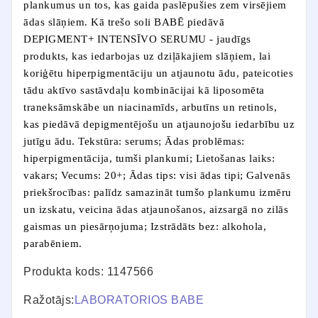
plankumus un tos, kas gaida paslēpušies zem virsējiem
ādas slāņiem. Kā trešo soli BABĒ piedāvā
DEPIGMENT+ INTENSĪVO SERUMU - jaudīgs
produkts, kas iedarbojas uz dziļākajiem slāņiem, lai
koriģētu hiperpigmentāciju un atjaunotu ādu, pateicoties
tādu aktīvo sastāvdaļu kombinācijai kā liposomēta
traneksāmskābe un niacinamīds, arbutīns un retinols,
kas piedāvā depigmentējošu un atjaunojošu iedarbību uz
jutīgu ādu. Tekstūra: serums; Ādas problēmas:
hiperpigmentācija, tumši plankumi; Lietošanas laiks:
vakars; Vecums: 20+; Ādas tips: visi ādas tipi; Galvenās
priekšrocības: palīdz samazināt tumšo plankumu izmēru
un izskatu, veicina ādas atjaunošanos, aizsargā no zilās
gaismas un piesārņojuma; Izstrādāts bez: alkohola,
parabēniem.
Produkta kods: 1147566
Ražotājs:
LABORATORIOS BABE