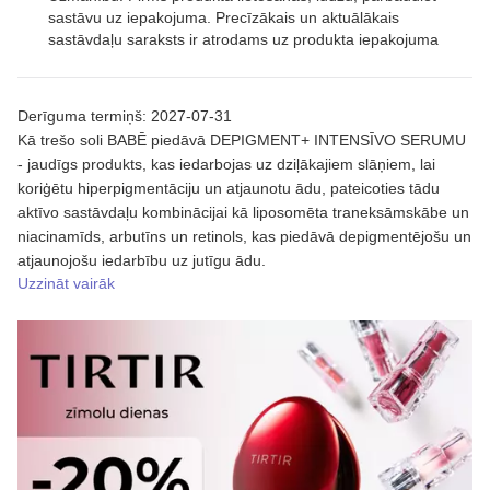
sastāvu uz iepakojuma. Precīzākais un aktuālākais
sastāvdaļu saraksts ir atrodams uz produkta iepakojuma
Derīguma termiņš: 2027-07-31
Kā trešo soli BABĒ piedāvā DEPIGMENT+ INTENSĪVO SERUMU
- jaudīgs produkts, kas iedarbojas uz dziļākajiem slāņiem, lai
koriģētu hiperpigmentāciju un atjaunotu ādu, pateicoties tādu
aktīvo sastāvdaļu kombinācijai kā liposomēta traneksāmskābe un
niacinamīds, arbutīns un retinols, kas piedāvā depigmentējošu un
atjaunojošu iedarbību uz jutīgu ādu.
Uzzināt vairāk