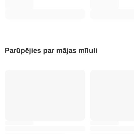
Parūpējies par mājas mīluli