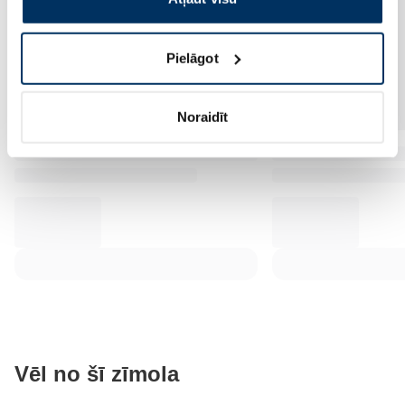
Pielāgot
Noraidīt
Vēl no šī zīmola