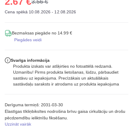
2.67 €
3.56 €
Cena spēkā 10.08.2026 - 12.08.2026
Bezmaksas piegāde no 14.99 €
Piegādes veidi
Svarīga informācija
Produkta izskats var atšķirties no fotoattēlā redzamā.
Uzmanību! Pirms produkta lietošanas, lūdzu, pārbaudiet
sastāvu uz iepakojuma. Precīzākais un aktuālākais
sastāvdaļu saraksts ir atrodams uz produkta iepakojuma
Derīguma termiņš: 2031-03-30
Elastīgas tīkliņbiksītes nodrošina brīvu gaisa cirkulāciju un drošu
pēcdzemdību ieliktnīšu fiksēšanu.
Uzzināt vairāk