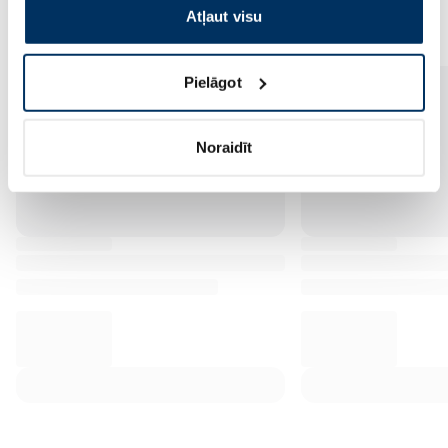
Vēl no šī zīmola
Atļaut visu
Pielāgot
Noraidīt