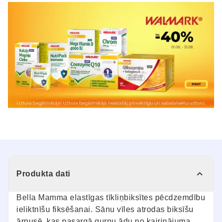
Produkta dati
Bella Mamma elastīgas tīkliņbiksītes pēcdzemdību
ieliktnīšu fiksēšanai. Sānu vīles atrodas biksīšu
ārpusē, kas pasargā gurnu ādu no kairinājuma.