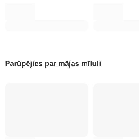
Parūpējies par mājas mīluli