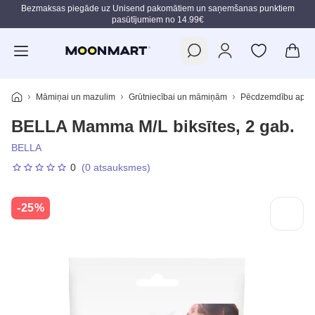
Bezmaksas piegāde uz Unisend pakomātiem un saņemšanas punktiem
pasūtījumiem no 14.99€
Pāriet uz galveno saturu
Māmiņai un mazulim
Grūtniecībai un māmiņām
Pēcdzemdību aprūp
BELLA Mamma M/L biksītes, 2 gab.
BELLA
0
(0 atsauksmes)
-25%