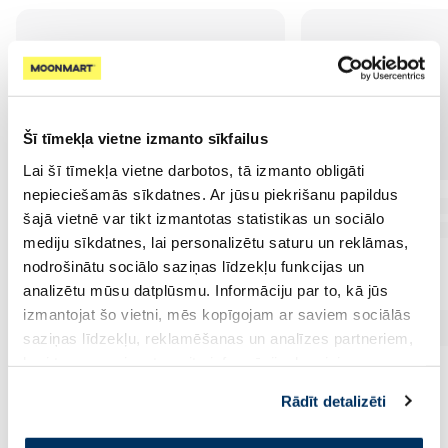
Šī tīmekļa vietne izmanto sīkfailus
Lai šī tīmekļa vietne darbotos, tā izmanto obligāti
nepieciešamās sīkdatnes. Ar jūsu piekrišanu papildus
šajā vietnē var tikt izmantotas statistikas un sociālo
mediju sīkdatnes, lai personalizētu saturu un reklāmas,
nodrošinātu sociālo saziņas līdzekļu funkcijas un
analizētu mūsu datplūsmu. Informāciju par to, kā jūs
izmantojat šo vietni, mēs kopīgojam ar saviem sociālās
saziņas līdzekļu, reklamēšanas un analīzes partneriem,
kuri to var apvienot ar citu informāciju, ko viņiem
sniedzat vai ko viņi apkopo, kad lietojat viņu
Rādīt detalizēti
pakalpojumus. Ja piekrītat šo papildu sīkdatņu
izmantošanai, lūdzu, atzīmējiet savu izvēli: