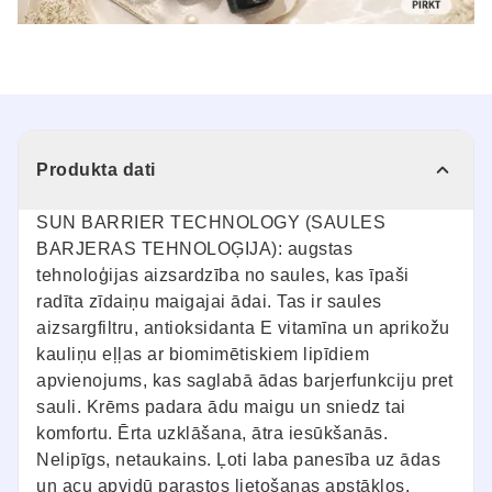
Produkta dati
SUN BARRIER TECHNOLOGY (SAULES
BARJERAS TEHNOLOĢIJA): augstas
tehnoloģijas aizsardzība no saules, kas īpaši
radīta zīdaiņu maigajai ādai. Tas ir saules
aizsargfiltru, antioksidanta E vitamīna un aprikožu
kauliņu eļļas ar biomimētiskiem lipīdiem
apvienojums, kas saglabā ādas barjerfunkciju pret
sauli. Krēms padara ādu maigu un sniedz tai
komfortu. Ērta uzklāšana, ātra iesūkšanās.
Nelipīgs, netaukains. Ļoti laba panesība uz ādas
un acu apvidū parastos lietošanas apstākļos.