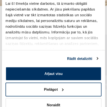
Lai šī tīmekļa vietne darbotos, tā izmanto obligāti
nepieciešamās sīkdatnes. Ar jūsu piekrišanu papildus
šajā vietnē var tikt izmantotas statistikas un sociālo
Populārākie kategorijā
mediju sīkdatnes, lai personalizētu saturu un reklāmas,
nodrošinātu sociālo saziņas līdzekļu funkcijas un
analizētu mūsu datplūsmu. Informāciju par to, kā jūs
izmantojat šo vietni, mēs kopīgojam ar saviem sociālās
saziņas līdzekļu, reklamēšanas un analīzes partneriem,
kuri to var apvienot ar citu informāciju, ko viņiem
sniedzat vai ko viņi apkopo, kad lietojat viņu
Rādīt detalizēti
pakalpojumus. Ja piekrītat šo papildu sīkdatņu
izmantošanai, lūdzu, atzīmējiet savu izvēli:
Atļaut visu
Pielāgot
Noraidīt