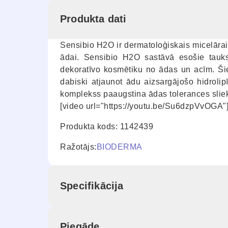
Produkta dati
Sensibio H2O ir dermatoloģiskais micelārais 
ādai. Sensibio H2O sastāvā esošie tauks
dekoratīvo kosmētiku no ādas un acīm. Šie
dabiski atjaunot ādu aizsargājošo hidrolip
komplekss paaugstina ādas tolerances slie
[video url="https://youtu.be/Su6dzpVvOGA"
Produkta kods: 1142439
Ražotājs:
BIODERMA
Specifikācija
Piegāde