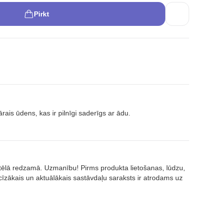
Pirkt
ais ūdens, kas ir pilnīgi saderīgs ar ādu.
attēlā redzamā. Uzmanību! Pirms produkta lietošanas, lūdzu,
īzākais un aktuālākais sastāvdaļu saraksts ir atrodams uz