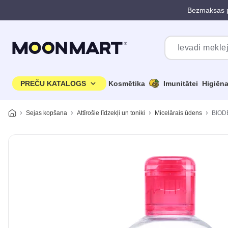
Bezmaksas p
Pāriet uz galveno saturu
PREČU KATALOGS
Kosmētika
Imunitātei
Higiēn
Sejas kopšana
Attīrošie līdzekļi un toniki
Micelārais ūdens
BIODE