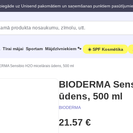
iegāde uz Unisend pakomātiem un saņemšanas punktiem pasūtījumi
a
Tīrai mājai
Sportam
Mājdzīvniekiem 🐾
☀️ SPF Kosmētika
RMA Sensibio H2O micelārais ūdens, 500 ml
BIODERMA Sensi
ūdens, 500 ml
BIODERMA
21.57 €