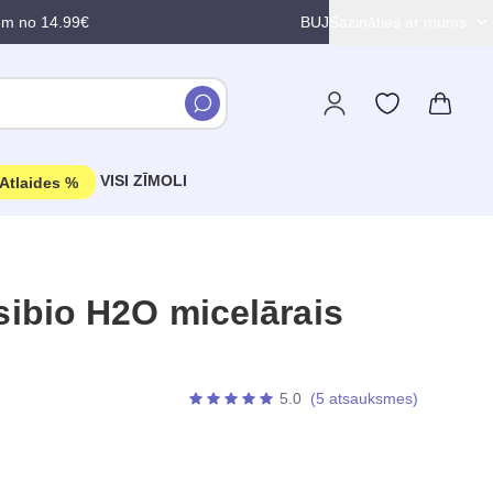
em no 14.99€
BUJ
Sazināties ar mums
VISI ZĪMOLI
Atlaides %
bio H2O micelārais
5.0
(5 atsauksmes)