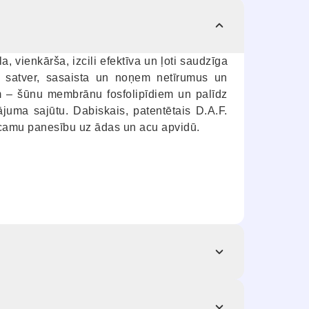
, vienkārša, izcili efektīva un ļoti saudzīga
s satver, sasaista un noņem netīrumus un
ām – šūnu membrānu fosfolipīdiem un palīdz
ājuma sajūtu. Dabiskais, patentētais D.A.F.
icamu panesību uz ādas un acu apvidū.