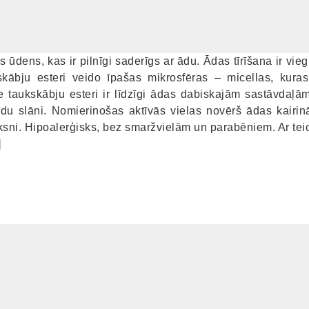
ūdens, kas ir pilnīgi saderīgs ar ādu. Ādas tīrīšana ir viegla
kābju esteri veido īpašas mikrosfēras – micellas, kura
 taukskābju esteri ir līdzīgi ādas dabiskajām sastāvdaļ
īdu slāni. Nomierinošas aktīvās vielas novērš ādas kairin
ksni. Hipoalerģisks, bez smaržvielām un parabēniem. Ar te
]