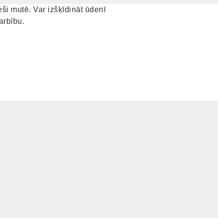
eši mutē. Var izšķīdināt ūdenī
arbību.