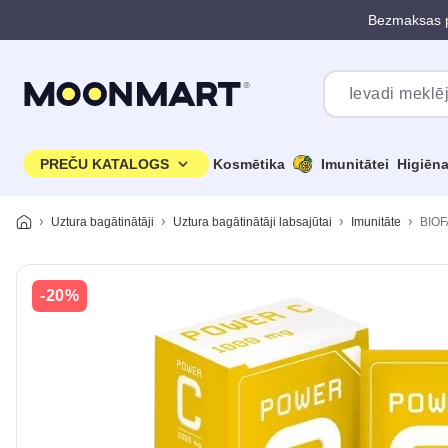
Bezmaksas p
Pāriet uz galveno saturu
PREČU KATALOGS
Kosmētika
Imunitātei
Higiēn
Uztura bagātinātāji
Uztura bagātinātāji labsajūtai
Imunitāte
BIOF
-20%