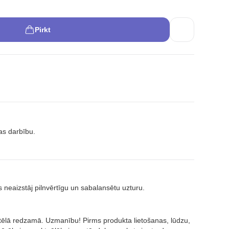
Pirkt
as darbību.
s neaizstāj pilnvērtīgu un sabalansētu uzturu.
attēlā redzamā. Uzmanību! Pirms produkta lietošanas, lūdzu,