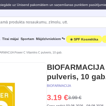
iegāde uz Unisend pakomātiem un saņemšanas punktiem pasūtījumi
a
Tīrai mājai
Sportam
Mājdzīvniekiem 🐾
☀️ SPF Kosmētika
ARMACIJA Power C Vitamīns C pulveris, 10 gab.
BIOFARMACIJA 
pulveris, 10 gab
BIOFARMACIJA
3.19 €
3.99 €
Cena spēkā 03.08.2026 - 09.08.2026