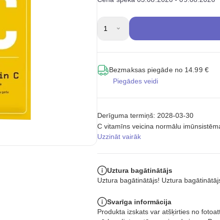
1
Bezmaksas piegāde no 14.99 €
Piegādes veidi
Derīguma termiņš: 2028-03-30
C vitamīns veicina normālu imūnsistēm
Uzzināt vairāk
Uztura bagātinātājs
Uztura bagātinātājs! Uztura bagātinātāj
Svarīga informācija
Produkta izskats var atšķirties no foto