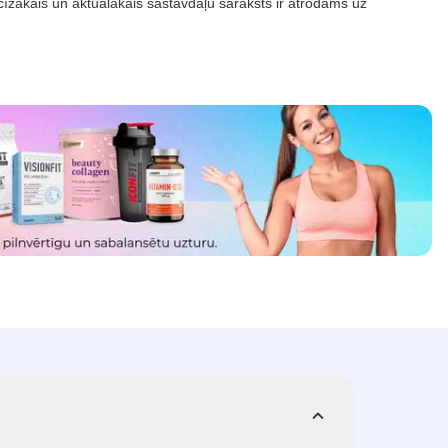
īzākais un aktuālākais sastāvdaļu saraksts ir atrodams uz