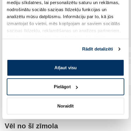
mediju sīkdatnes, lai personalizētu saturu un reklāmas,
nodrošinātu sociālo saziņas līdzekļu funkcijas un
analizētu mūsu datplūsmu. Informāciju par to, kā jūs
izmantojat šo vietni, mēs kopīgojam ar saviem sociālās
saziņas līdzekļu, reklamēšanas un analīzes partneriem,
kuri to var apvienot ar citu informāciju, ko viņiem
sniedzat vai ko viņi apkopo, kad lietojat viņu
Rādīt detalizēti
pakalpojumus. Ja piekrītat šo papildu sīkdatņu
izmantošanai, lūdzu, atzīmējiet savu izvēli:
Atļaut visu
Pielāgot
Noraidīt
Vēl no šī zīmola