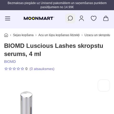
Bezmaksas piegāde uz Unisend pakomātiem un saņemšanas punktiem
pasūtījumiem no 14.99€
Pāriet uz galveno saturu
Sejas kopšana
Acu un lūpu kopšanas līdzekļi
Uzacu un skropstu k
BIOMD Luscious Lashes skropstu
serums, 4 ml
BIOMD
0
(0 atsauksmes)