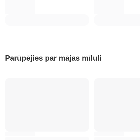
Parūpējies par mājas mīluli