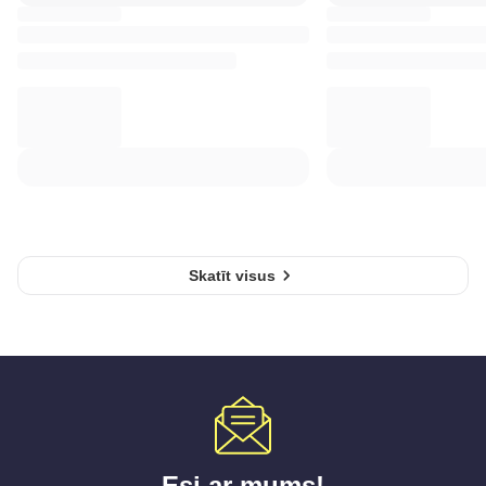
Skatīt visus
Esi ar mums!