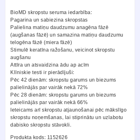
BioMD skropstu seruma iedarbība:
Pagarina un sabiezina skropstas
Palielina matiņu daudzumu anagēna fāzē
(augšanas fāzē) un samazina matiņu daudzumu
telogēna fāzē (miera fāzē)
Stimulē keratīna ražošanu, veicinot skropstu
augšanu
Attīra un atsvaidzina ādu ap acīm
Klīniskie testi ir pierādījuši:
Pēc 42 dienām: skropstu garums un biezums
palielinājās par vairāk nekā 72%
Pēc 28 dienām: skropstu garums un biezums
palielinājās par vairāk nekā 66%
Ieteicams arī skropstu atjaunošanai pēc mākslīgo
skropstu noņemšanas, lai stiprinātu un uzlabotu
dabisko skropstu stāvokli.
Produkta kods: 1152626