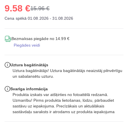
9.58 €
15.96 €
Cena spēkā 01.08.2026 - 31.08.2026
Bezmaksas piegāde no 14.99 €
Piegādes veidi
Uztura bagātinātājs
Uztura bagātinātājs! Uztura bagātinātājs neaizstāj pilnvērtīgu
un sabalansētu uzturu.
Svarīga informācija
Produkta izskats var atšķirties no fotoattēlā redzamā.
Uzmanību! Pirms produkta lietošanas, lūdzu, pārbaudiet
sastāvu uz iepakojuma. Precīzākais un aktuālākais
sastāvdaļu saraksts ir atrodams uz produkta iepakojuma