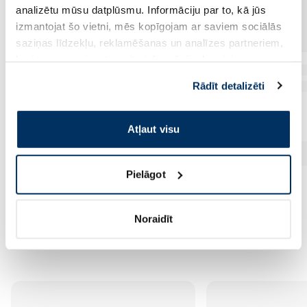
analizētu mūsu datplūsmu. Informāciju par to, kā jūs
izmantojat šo vietni, mēs kopīgojam ar saviem sociālās
saziņas līdzekļu, reklamēšanas un analīzes partneriem,
kuri to var apvienot ar citu informāciju, ko viņiem
sniedzat vai ko viņi apkopo, kad lietojat viņu
Rādīt detalizēti
pakalpojumus. Ja piekrītat šo papildu sīkdatņu
izmantošanai, lūdzu, atzīmējiet savu izvēli:
Atļaut visu
Pielāgot
Noraidīt
Vēl no šī zīmola