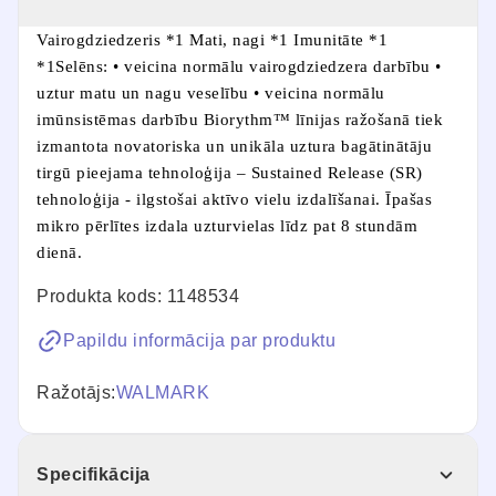
Vairogdziedzeris *1 Mati, nagi *1 Imunitāte *1
*1Selēns: • veicina normālu vairogdziedzera darbību •
uztur matu un nagu veselību • veicina normālu
imūnsistēmas darbību Biorythm™ līnijas ražošanā tiek
izmantota novatoriska un unikāla uztura bagātinātāju
tirgū pieejama tehnoloģija – Sustained Release (SR)
tehnoloģija - ilgstošai aktīvo vielu izdalīšanai. Īpašas
mikro pērlītes izdala uzturvielas līdz pat 8 stundām
dienā.
Produkta kods: 1148534
Papildu informācija par produktu
Ražotājs:
WALMARK
Specifikācija