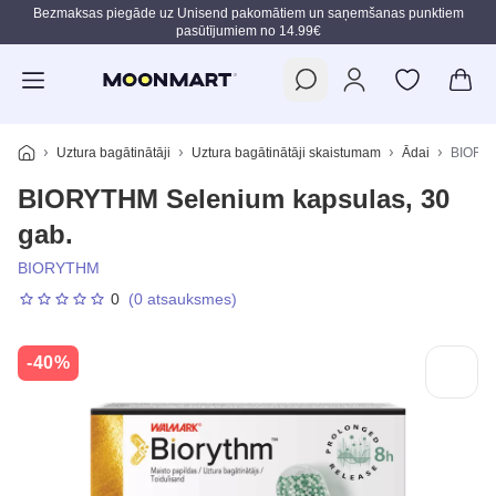
Bezmaksas piegāde uz Unisend pakomātiem un saņemšanas punktiem
pasūtījumiem no 14.99€
Pāriet uz galveno saturu
Uztura bagātinātāji
Uztura bagātinātāji skaistumam
Ādai
BIORYT
BIORYTHM Selenium kapsulas, 30
gab.
BIORYTHM
0
(0 atsauksmes)
-40%