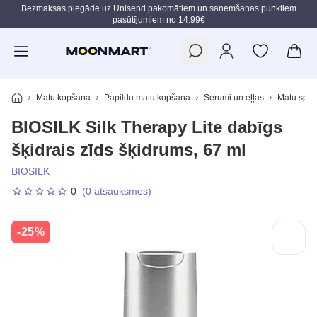
Bezmaksas piegāde uz Unisend pakomātiem un saņemšanas punktiem
pasūtījumiem no 14.99€
Pāriet uz galveno saturu
Matu kopšana
Papildu matu kopšana
Serumi un eļļas
Matu spī
BIOSILK Silk Therapy Lite dabīgs
šķidrais zīds šķidrums, 67 ml
BIOSILK
0
(0 atsauksmes)
-25%