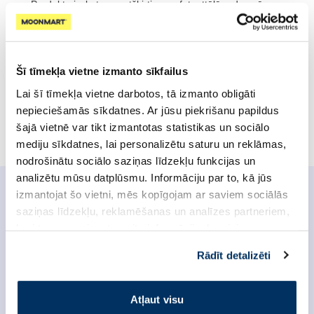
Produkta izskats var atšķirties no fotoattēlā redzamā.
Uzmanību! Pirms produkta lietošanas, lūdzu, pārbaudiet
sastāvu uz iepakojuma. Precīzākais un aktuālākais
sastāvdaļu saraksts ir atrodams uz produkta iepakojuma
Šī tīmekļa vietne izmanto sīkfailus
Lai šī tīmekļa vietne darbotos, tā izmanto obligāti
Derīguma termiņš: 2028-04-30
nepieciešamās sīkdatnes. Ar jūsu piekrišanu papildus
Biosilk dabīgais šķidrais matu zīds.
Uzzināt vairāk
šajā vietnē var tikt izmantotas statistikas un sociālo
mediju sīkdatnes, lai personalizētu saturu un reklāmas,
nodrošinātu sociālo saziņas līdzekļu funkcijas un
analizētu mūsu datplūsmu. Informāciju par to, kā jūs
izmantojat šo vietni, mēs kopīgojam ar saviem sociālās
saziņas līdzekļu, reklamēšanas un analīzes partneriem,
Produkta dati
kuri to var apvienot ar citu informāciju, ko viņiem
sniedzat vai ko viņi apkopo, kad lietojat viņu
Biosilk dabīgais šķidrais matu zīds ir atjaunojošs
Rādīt detalizēti
pakalpojumus. Ja piekrītat šo papildu sīkdatņu
līdzeklis ar vieglu, neskalojamu tekstūru, kuras
izmantošanai, lūdzu, atzīmējiet savu izvēli:
pamatā ir dabīgais zīds. Šis līdzeklis ir diezgan
universāli piemērojams visu tipu matiem, tos
Atļaut visu