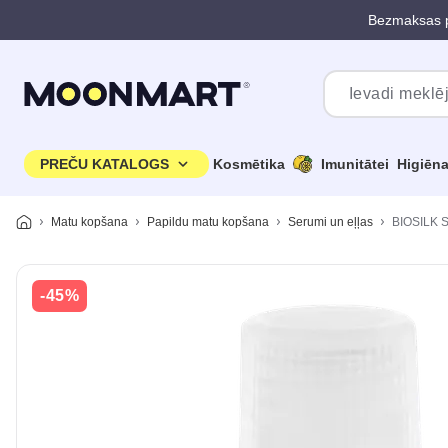
Bezmaksas p
Pāriet uz galveno saturu
PREČU KATALOGS
Kosmētika
Imunitātei
Higiēn
Matu kopšana
Papildu matu kopšana
Serumi un eļļas
BIOSILK SI
-45%