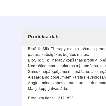
Produkta dati
BioSilk Silk Therapy matu kopšanas produk
padara spēcīgākus bojātos matus.
BioSilk Silk Therapy kopšanas produkti pieš
Nodrošina matu struktūras atjaunošanu, pad
Sniedz nepārspējamu mitrināšanu, aizsargāj
Aizsargā no bojājumiem karstās ieveidošan
Augļu aminoskābes atjauno un stiprina matus
Maigi kopj galvas ādu.
Produkta kods: 12121893