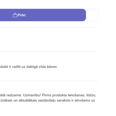
Pirkt
ukti ir radīti uz dabīgā zīda bāzes.
attēlā redzamā. Uzmanību! Pirms produkta lietošanas, lūdzu,
īzākais un aktuālākais sastāvdaļu saraksts ir atrodams uz