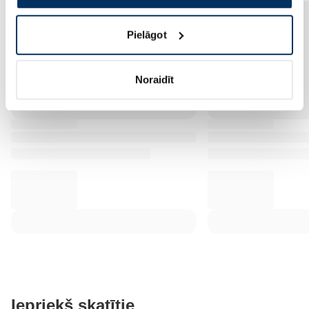
Pielāgot
Noraidīt
Iepriekš skatītie