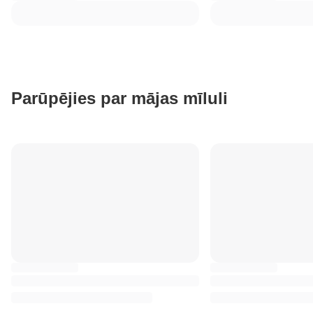
Parūpējies par mājas mīluli