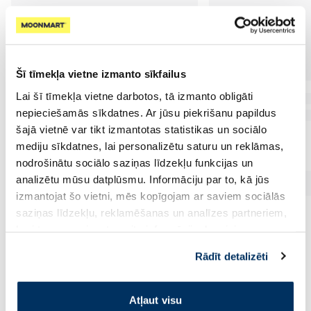
Šī tīmekļa vietne izmanto sīkfailus
Lai šī tīmekļa vietne darbotos, tā izmanto obligāti
nepieciešamās sīkdatnes. Ar jūsu piekrišanu papildus
šajā vietnē var tikt izmantotas statistikas un sociālo
mediju sīkdatnes, lai personalizētu saturu un reklāmas,
nodrošinātu sociālo saziņas līdzekļu funkcijas un
analizētu mūsu datplūsmu. Informāciju par to, kā jūs
izmantojat šo vietni, mēs kopīgojam ar saviem sociālās
saziņas līdzekļu, reklamēšanas un analīzes partneriem,
kuri to var apvienot ar citu informāciju, ko viņiem
sniedzat vai ko viņi apkopo, kad lietojat viņu
Rādīt detalizēti
pakalpojumus. Ja piekrītat šo papildu sīkdatņu
Vēl no šī zīmola
izmantošanai, lūdzu, atzīmējiet savu izvēli:
Atļaut visu