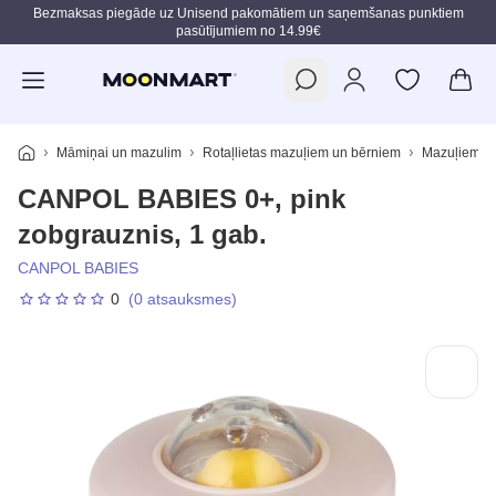
Bezmaksas piegāde uz Unisend pakomātiem un saņemšanas punktiem
pasūtījumiem no 14.99€
Pāriet uz galveno saturu
Māmiņai un mazulim
Rotaļlietas mazuļiem un bērniem
Mazuļiem
CANPOL BABIES 0+, pink
zobgrauznis, 1 gab.
CANPOL BABIES
0
(0 atsauksmes)