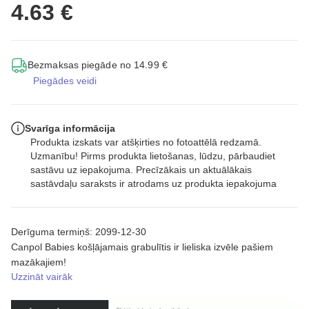
4.63 €
Bezmaksas piegāde no 14.99 €
Piegādes veidi
Svarīga informācija
Produkta izskats var atšķirties no fotoattēlā redzamā.
Uzmanību! Pirms produkta lietošanas, lūdzu, pārbaudiet
sastāvu uz iepakojuma. Precīzākais un aktuālākais
sastāvdaļu saraksts ir atrodams uz produkta iepakojuma
Derīguma termiņš: 2099-12-30
Canpol Babies košļājamais grabulītis ir lieliska izvēle pašiem
mazākajiem!
Uzzināt vairāk