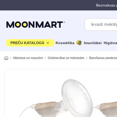
Bezmaksas p
Pāriet uz galveno saturu
PREČU KATALOGS
Kosmētika
Imunitātei
Higiēn
Māmiņai un mazulim
Grūtniecībai un māmiņām
Barošanas piederu