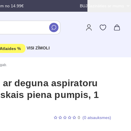
em no 14.99€
BUJ
Sazināties ar mums
VISI ZĪMOLI
Atlaides %
 gab.
ar deguna aspiratoru
iskais piena pumpis, 1
0
(0 atsauksmes)