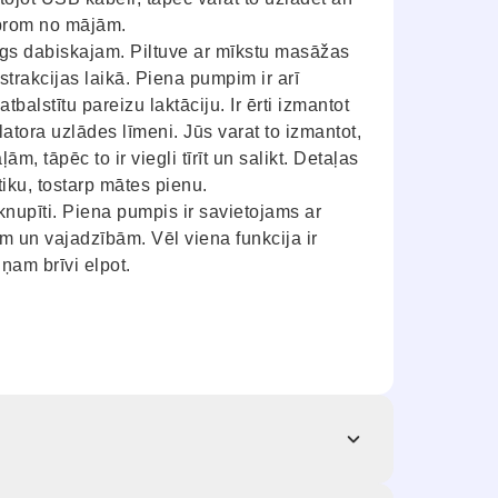
 prom no mājām.
īgs dabiskajam. Piltuve ar mīkstu masāžas
strakcijas laikā. Piena pumpim ir arī
tbalstītu pareizu laktāciju. Ir ērti izmantot
atora uzlādes līmeni. Jūs varat to izmantot,
, tāpēc to ir viegli tīrīt un salikt. Detaļas
tiku, tostarp mātes pienu.
nupīti. Piena pumpis ir savietojams ar
m un vajadzībām. Vēl viena funkcija ir
ņam brīvi elpot.