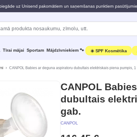
iegāde uz Unisend pakomātiem un saņemšanas punktiem pasūtījumi
a
Tīrai mājai
Sportam
Mājdzīvniekiem 🐾
☀️ SPF Kosmētika
mi
CANPOL Babies ar deguna aspiratoru dubultais elektriskais piena pumpis, 1
CANPOL Babies 
dubultais elektr
gab.
CANPOL