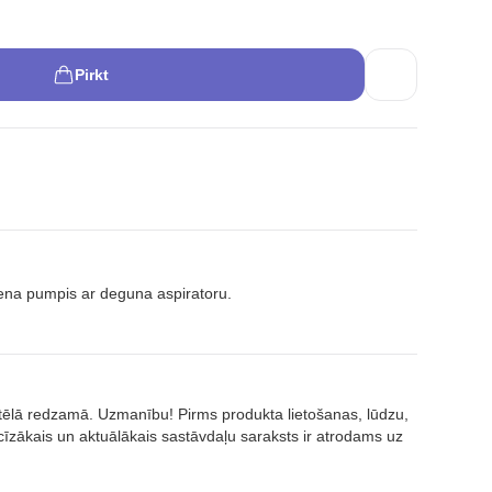
Pirkt
iena pumpis ar deguna aspiratoru.
attēlā redzamā. Uzmanību! Pirms produkta lietošanas, lūdzu,
īzākais un aktuālākais sastāvdaļu saraksts ir atrodams uz