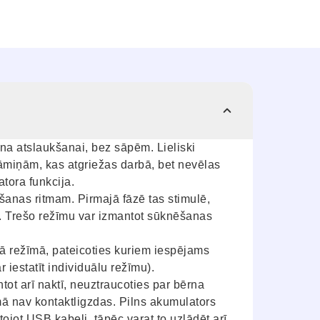
ena atslaukšanai, bez sāpēm. Lieliski
miņām, kas atgriežas darbā, bet nevēlas
atora funkcija.
šanas ritmam. Pirmajā fāzē tas stimulē,
. Trešo režīmu var izmantot sūknēšanas
ā režīmā, pateicoties kuriem iespējams
r iestatīt individuālu režīmu).
ntot arī naktī, neuztraucoties par bērna
ā nav kontaktligzdas. Pilns akumulators
ojot USB kabeli, tāpēc varat to uzlādēt arī