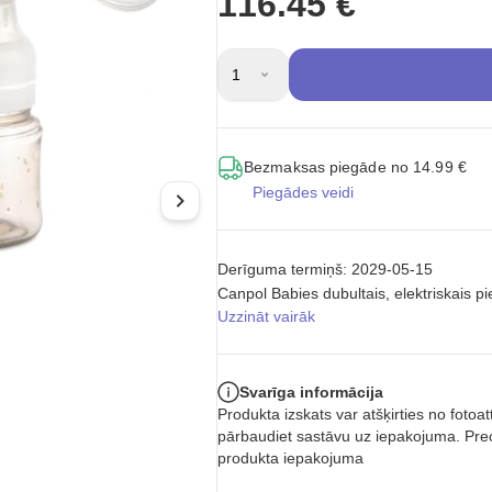
116.45 €
1
Bezmaksas piegāde no 14.99 €
Piegādes veidi
Derīguma termiņš: 2029-05-15
Canpol Babies dubultais, elektriskais p
Uzzināt vairāk
Svarīga informācija
Produkta izskats var atšķirties no foto
pārbaudiet sastāvu uz iepakojuma. Prec
produkta iepakojuma