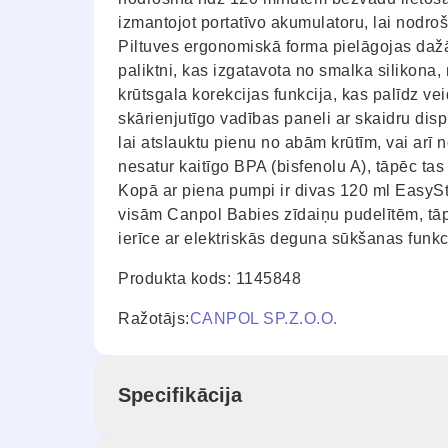
izmantojot portatīvo akumulatoru, lai nodro
Piltuves ergonomiskā forma pielāgojas daž
paliktni, kas izgatavota no smalka silikona,
krūtsgala korekcijas funkcija, kas palīdz veid
skārienjutīgo vadības paneli ar skaidru disp
lai atslauktu pienu no abām krūtīm, vai arī n
nesatur kaitīgo BPA (bisfenolu A), tāpēc tas 
Kopā ar piena pumpi ir divas 120 ml EasySt
visām Canpol Babies zīdaiņu pudelītēm, tāpē
ierīce ar elektriskās deguna sūkšanas funkc
Produkta kods: 1145848
Ražotājs:
CANPOL SP.Z.O.O.
Specifikācija