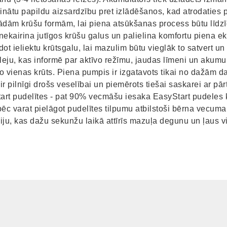
šinātu papildu aizsardzību pret izlādēšanos, kad atrodaties
ādām krūšu formām, lai piena atsūkšanas process būtu līdz
 nekairina jutīgos krūšu galus un palielina komfortu piena ek
ot ieliektu krūtsgalu, lai mazulim būtu vieglāk to satvert un a
leju, kas informē par aktīvo režīmu, jaudas līmeni un akumul
o vienas krūts. Piena pumpis ir izgatavots tikai no dažām daļām
ir pilnīgi drošs veselībai un piemērots tiešai saskarei ar pār
art pudelītes - pat 90% vecmāšu iesaka EasyStart pudeles k
c varat pielāgot pudelītes tilpumu atbilstoši bērna vecuma
iju, kas dažu sekunžu laikā attīrīs mazuļa degunu un ļaus vi