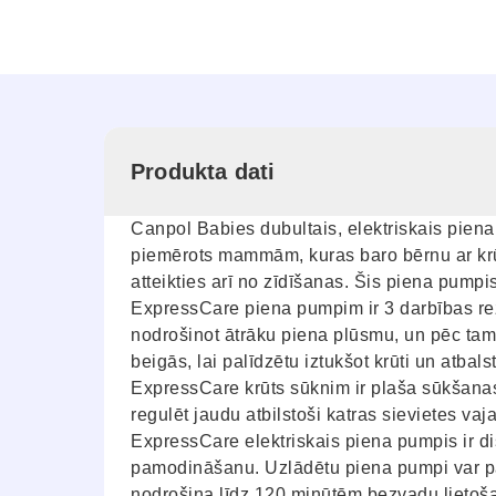
Produkta dati
Canpol Babies dubultais, elektriskais piena
piemērots mammām, kuras baro bērnu ar krū
atteikties arī no zīdīšanas. Šis piena pumpis
ExpressCare piena pumpim ir 3 darbības režī
nodrošinot ātrāku piena plūsmu, un pēc ta
beigās, lai palīdzētu iztukšot krūti un atbals
ExpressCare krūts sūknim ir plaša sūkšanas
regulēt jaudu atbilstoši katras sievietes vaja
ExpressCare elektriskais piena pumpis ir disk
pamodināšanu. Uzlādētu piena pumpi var paņ
nodrošina līdz 120 minūtēm bezvadu lietošan