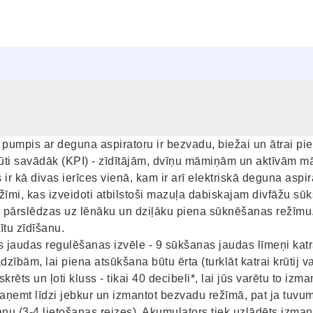
 pumpis ar deguna aspiratoru ir bezvadu, biežai un ātrai pi
ti savādāk (KPI) - zīdītājām, dvīņu māmiņām un aktīvām mā
 ir kā divas ierīces vienā, kam ir arī elektriskā deguna aspir
mi, kas izveidoti atbilstoši mazuļa dabiskajam divfāžu sūk
m pārslēdzas uz lēnāku un dziļāku piena sūknēšanas režīmu
tītu zīdīšanu.
 jaudas regulēšanas izvēle - 9 sūkšanas jaudas līmeņi katr
dzībām, lai piena atsūkšana būtu ērta (turklāt katrai krūtij va
rēts un ļoti kluss - tikai 40 decibeli*, lai jūs varētu to izma
emt līdzi jebkur un izmantot bezvadu režīmā, pat ja tuvum
u (3-4 lietošanas reizes). Akumulators tiek uzlādēts izmant