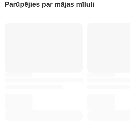
Parūpējies par mājas mīluli