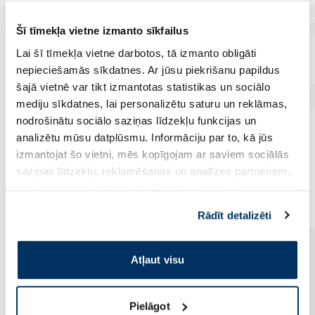
Šī tīmekļa vietne izmanto sīkfailus
Lai šī tīmekļa vietne darbotos, tā izmanto obligāti
nepieciešamās sīkdatnes. Ar jūsu piekrišanu papildus
šajā vietnē var tikt izmantotas statistikas un sociālo
mediju sīkdatnes, lai personalizētu saturu un reklāmas,
nodrošinātu sociālo saziņas līdzekļu funkcijas un
analizētu mūsu datplūsmu. Informāciju par to, kā jūs
izmantojat šo vietni, mēs kopīgojam ar saviem sociālās
saziņas līdzekļu, reklamēšanas un analīzes partneriem,
Vēl no šī zīmola
kuri to var apvienot ar citu informāciju, ko viņiem
sniedzat vai ko viņi apkopo, kad lietojat viņu
Rādīt detalizēti
pakalpojumus. Ja piekrītat šo papildu sīkdatņu
izmantošanai, lūdzu, atzīmējiet savu izvēli:
Atļaut visu
Pielāgot