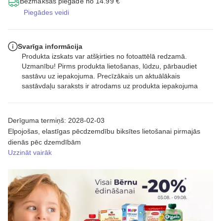
Bezmaksas piegāde no 14.99 €
Piegādes veidi
Svarīga informācija
Produkta izskats var atšķirties no fotoattēlā redzamā.
Uzmanību! Pirms produkta lietošanas, lūdzu, pārbaudiet
sastāvu uz iepakojuma. Precīzākais un aktuālākais
sastāvdaļu saraksts ir atrodams uz produkta iepakojuma
Derīguma termiņš: 2028-02-03
Elpojošas, elastīgas pēcdzemdību biksītes lietošanai pirmajās
dienās pēc dzemdībām
Uzzināt vairāk