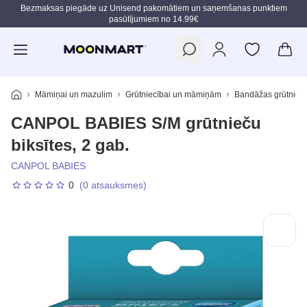
Bezmaksas piegāde uz Unisend pakomātiem un saņemšanas punktiem
pasūtījumiem no 14.99€
Pāriet uz galveno saturu
Māmiņai un mazulim
Grūtniecībai un māmiņām
Bandāžas grūtnie
CANPOL BABIES S/M grūtnieču
biksītes, 2 gab.
CANPOL BABIES
0
(0 atsauksmes)