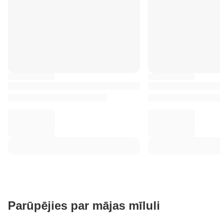
Parūpējies par mājas mīluli