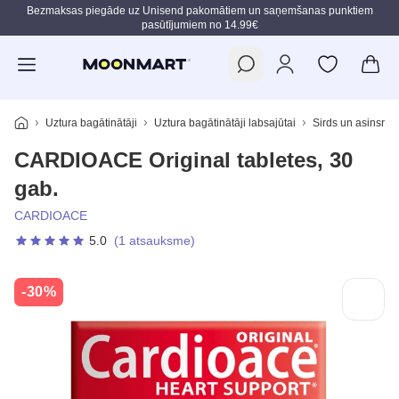
Bezmaksas piegāde uz Unisend pakomātiem un saņemšanas punktiem
pasūtījumiem no 14.99€
Pāriet uz galveno saturu
Uztura bagātinātāji
Uztura bagātinātāji labsajūtai
Sirds un asinsrite
CARDIOACE Original tabletes, 30
gab.
CARDIOACE
5.0
(1 atsauksme)
-30%