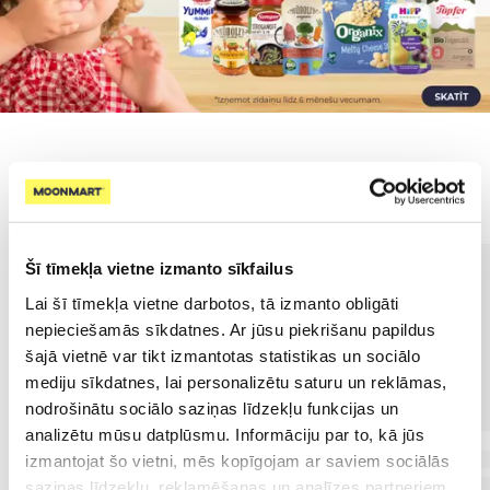
Populārākie kategorijā
Šī tīmekļa vietne izmanto sīkfailus
Lai šī tīmekļa vietne darbotos, tā izmanto obligāti
nepieciešamās sīkdatnes. Ar jūsu piekrišanu papildus
šajā vietnē var tikt izmantotas statistikas un sociālo
mediju sīkdatnes, lai personalizētu saturu un reklāmas,
nodrošinātu sociālo saziņas līdzekļu funkcijas un
analizētu mūsu datplūsmu. Informāciju par to, kā jūs
izmantojat šo vietni, mēs kopīgojam ar saviem sociālās
saziņas līdzekļu, reklamēšanas un analīzes partneriem,