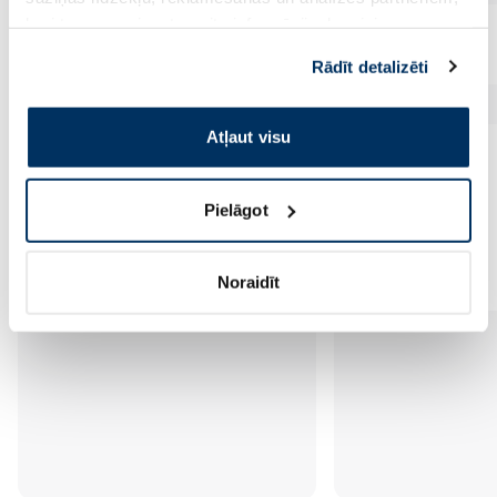
kuri to var apvienot ar citu informāciju, ko viņiem
sniedzat vai ko viņi apkopo, kad lietojat viņu
Rādīt detalizēti
pakalpojumus. Ja piekrītat šo papildu sīkdatņu
izmantošanai, lūdzu, atzīmējiet savu izvēli:
Atļaut visu
Pielāgot
Vēl no šī zīmola
Noraidīt