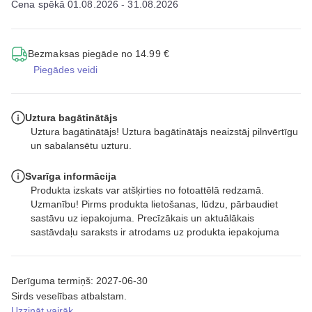
Cena spēkā 01.08.2026 - 31.08.2026
Bezmaksas piegāde no 14.99 €
Piegādes veidi
Uztura bagātinātājs
Uztura bagātinātājs! Uztura bagātinātājs neaizstāj pilnvērtīgu
un sabalansētu uzturu.
Svarīga informācija
Produkta izskats var atšķirties no fotoattēlā redzamā.
Uzmanību! Pirms produkta lietošanas, lūdzu, pārbaudiet
sastāvu uz iepakojuma. Precīzākais un aktuālākais
sastāvdaļu saraksts ir atrodams uz produkta iepakojuma
Derīguma termiņš: 2027-06-30
Sirds veselības atbalstam.
Uzzināt vairāk