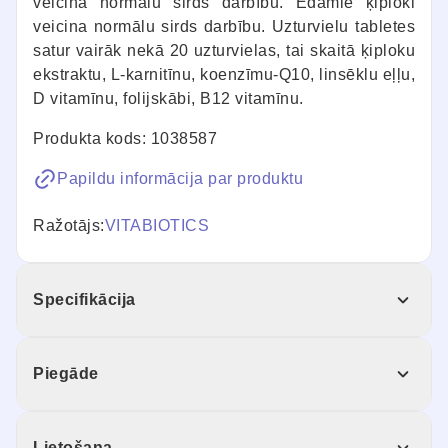
veicina normālu sirds darbību. Ēdamie ķiploki
veicina normālu sirds darbību. Uzturvielu tabletes
satur vairāk nekā 20 uzturvielas, tai skaitā ķiploku
ekstraktu, L-karnitīnu, koenzīmu-Q10, linsēklu eļļu,
D vitamīnu, folijskābi, B12 vitamīnu.
Produkta kods: 1038587
Papildu informācija par produktu
Ražotājs:
VITABIOTICS
Specifikācija
Piegāde
Lietošana