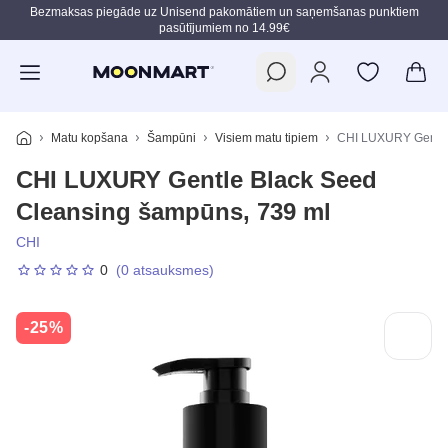
Bezmaksas piegāde uz Unisend pakomātiem un saņemšanas punktiem
pasūtījumiem no 14.99€
Pāriet uz galveno saturu
Matu kopšana
Šampūni
Visiem matu tipiem
CHI LUXURY Gentle 
CHI LUXURY Gentle Black Seed
Cleansing šampūns, 739 ml
CHI
0
(0 atsauksmes)
-25%