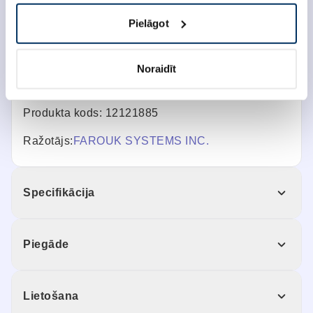
šķipsnas nezaudēs barības vielas un kļūs
mitrinātas ar lielisku spīdumu un mirdzumu. Matu
Pielāgot
līdzeklim ir aktīva reģenerējoša iedarbība.
Antioksidanti palīdz aizsargāt matus no apkārtējās
vides ietekmes. Baro un stiprina matus. Šampūns
Noraidīt
piešķirs matiem apjomu.
Produkta kods: 12121885
Ražotājs:
FAROUK SYSTEMS INC.
Specifikācija
Piegāde
Lietošana