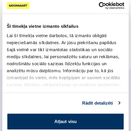
Produkta izskats var atšķirties no fotoattēlā redzamā.
Uzmanību! Pirms produkta lietošanas, lūdzu, pārbaudiet
sastāvu uz iepakojuma. Precīzākais un aktuālākais
sastāvdaļu saraksts ir atrodams uz produkta iepakojuma
Šī tīmekļa vietne izmanto sīkfailus
Lai šī tīmekļa vietne darbotos, tā izmanto obligāti
Derīguma termiņš: 2028-12-30
nepieciešamās sīkdatnes. Ar jūsu piekrišanu papildus
Maigi attīrošs šampūns ar melno ķimeņu eļļu.
šajā vietnē var tikt izmantotas statistikas un sociālo
Uzzināt vairāk
mediju sīkdatnes, lai personalizētu saturu un reklāmas,
nodrošinātu sociālo saziņas līdzekļu funkcijas un
analizētu mūsu datplūsmu. Informāciju par to, kā jūs
izmantojat šo vietni, mēs kopīgojam ar saviem sociālās
saziņas līdzekļu, reklamēšanas un analīzes partneriem,
Produkta dati
kuri to var apvienot ar citu informāciju, ko viņiem
sniedzat vai ko viņi apkopo, kad lietojat viņu
Rādīt detalizēti
Maigi attīra matus no netīrumiem ar mīkstu,
pakalpojumus. Ja piekrītat šo papildu sīkdatņu
bagātīgu putu palīdzību. Eksotiskā ķimeņu eļļa
izmantošanai, lūdzu, atzīmējiet savu izvēli:
palīdz atdzīvināt matus, padarot tos blīvākus,
Atļaut visu
stiprākus, veselīgākus, piešķir tiem apjomu. Matu