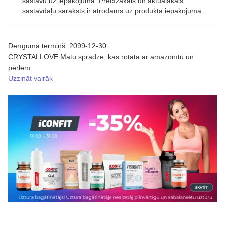
sastāvu uz iepakojuma. Precīzākais un aktuālākais
sastāvdaļu saraksts ir atrodams uz produkta iepakojuma
Derīguma termiņš: 2099-12-30
CRYSTALLOVE Matu sprādze, kas rotāta ar amazonītu un
pērlēm.
Uzzināt vairāk