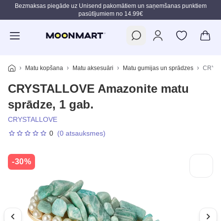
Bezmaksas piegāde uz Unisend pakomātiem un saņemšanas punktiem
pasūtījumiem no 14.99€
Pāriet uz galveno saturu
Matu kopšana
Matu aksesuāri
Matu gumijas un sprādzes
CRYST
CRYSTALLOVE Amazonite matu
sprādze, 1 gab.
CRYSTALLOVE
0
(0 atsauksmes)
-30%