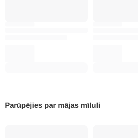
Parūpējies par mājas mīluli