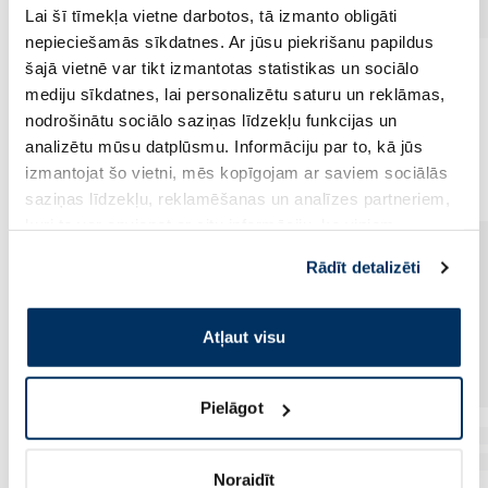
Lai šī tīmekļa vietne darbotos, tā izmanto obligāti
nepieciešamās sīkdatnes. Ar jūsu piekrišanu papildus
šajā vietnē var tikt izmantotas statistikas un sociālo
mediju sīkdatnes, lai personalizētu saturu un reklāmas,
nodrošinātu sociālo saziņas līdzekļu funkcijas un
Vēl no šī zīmola
analizētu mūsu datplūsmu. Informāciju par to, kā jūs
izmantojat šo vietni, mēs kopīgojam ar saviem sociālās
saziņas līdzekļu, reklamēšanas un analīzes partneriem,
kuri to var apvienot ar citu informāciju, ko viņiem
sniedzat vai ko viņi apkopo, kad lietojat viņu
Rādīt detalizēti
pakalpojumus. Ja piekrītat šo papildu sīkdatņu
izmantošanai, lūdzu, atzīmējiet savu izvēli:
Atļaut visu
Pielāgot
Noraidīt