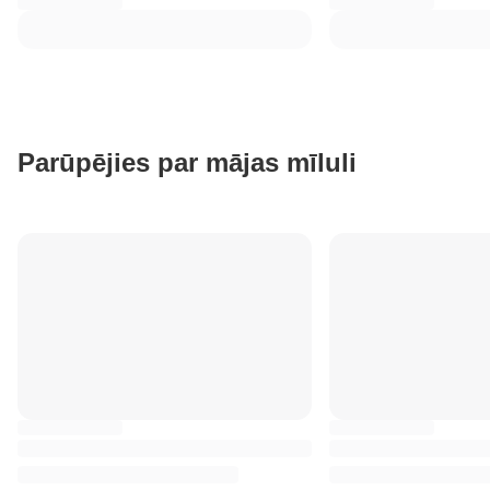
Parūpējies par mājas mīluli