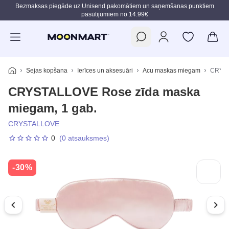
Bezmaksas piegāde uz Unisend pakomātiem un saņemšanas punktiem
pasūtījumiem no 14.99€
Pāriet uz galveno saturu
Sejas kopšana
Ierīces un aksesuāri
Acu maskas miegam
CRYST
CRYSTALLOVE Rose zīda maska
miegam, 1 gab.
CRYSTALLOVE
0
(0 atsauksmes)
-30%