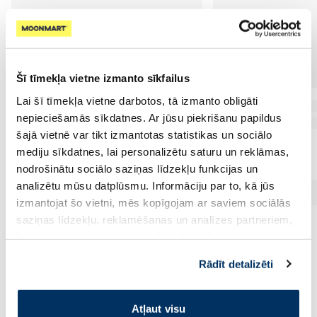
Šī tīmekļa vietne izmanto sīkfailus
Lai šī tīmekļa vietne darbotos, tā izmanto obligāti
nepieciešamās sīkdatnes. Ar jūsu piekrišanu papildus
šajā vietnē var tikt izmantotas statistikas un sociālo
mediju sīkdatnes, lai personalizētu saturu un reklāmas,
nodrošinātu sociālo saziņas līdzekļu funkcijas un
analizētu mūsu datplūsmu. Informāciju par to, kā jūs
izmantojat šo vietni, mēs kopīgojam ar saviem sociālās
saziņas līdzekļu, reklamēšanas un analīzes partneriem,
kuri to var apvienot ar citu informāciju, ko viņiem
sniedzat vai ko viņi apkopo, kad lietojat viņu
Rādīt detalizēti
pakalpojumus. Ja piekrītat šo papildu sīkdatņu
Vēl no šī zīmola
izmantošanai, lūdzu, atzīmējiet savu izvēli:
Atļaut visu