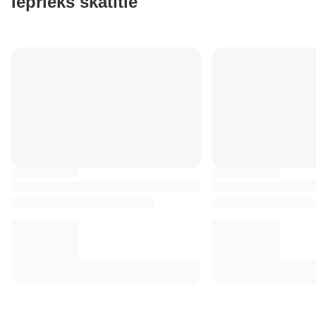
Iepriekš skatītie