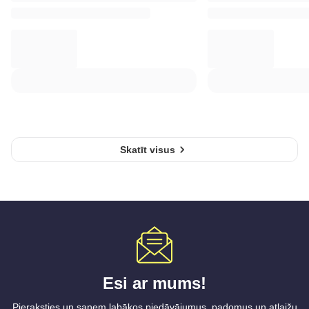
Skatīt visus
Esi ar mums!
Pieraksties un saņem labākos piedāvājumus, padomus un atlaižu