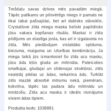
Trešdaļu savas dzīves mēs pavadām miegā.
Tāpēc patīkams un pilnvērtīgs miegs ir pamats ne
tikai labai pašsajūtai, bet arī dabisks stāvoklis.
Crystallove zīda miega maska lieliski papildinās
jūsu vakara kopšanas rituālu. Maskai ir zīda
pildījums un elastīga josla, kas arī ir izgatavota no
zīda. Mēs piedāvājam vislabāko spīduma,
biezuma, maiguma un izturības kombināciju. Ja
miega laikā jūs izmantosiet šo zīda acu masku,
jūsu āda kļūs gluda un mitrināta. Pateicoties
smalkajai, gludajai un slidenajai struktūrai, zīds
neatstāj pēdas uz ādas, nekairina ādu. Turklāt
zīds mazāk absorbē mitrumu nekā, piemēram,
kokvilna, tāpēc tas padara ādu mitrinātu un
mirdzošu. Zīda acu maska ir ideāls risinājums
visiem ādas tipiem.
Produkta kods: 1038891