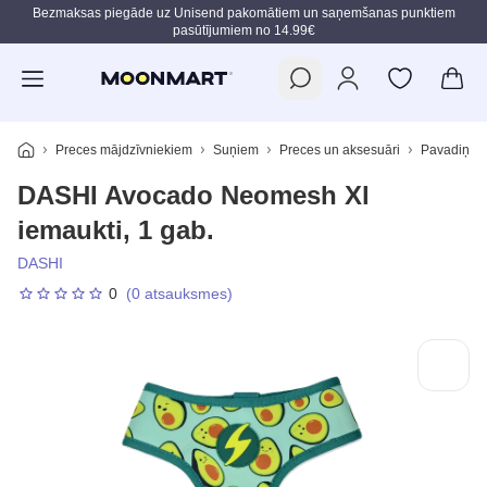
Bezmaksas piegāde uz Unisend pakomātiem un saņemšanas punktiem
pasūtījumiem no 14.99€
Pāriet uz galveno saturu
Preces mājdzīvniekiem
Suņiem
Preces un aksesuāri
Pavadiņas,
DASHI Avocado Neomesh Xl
iemaukti, 1 gab.
DASHI
0
(0 atsauksmes)