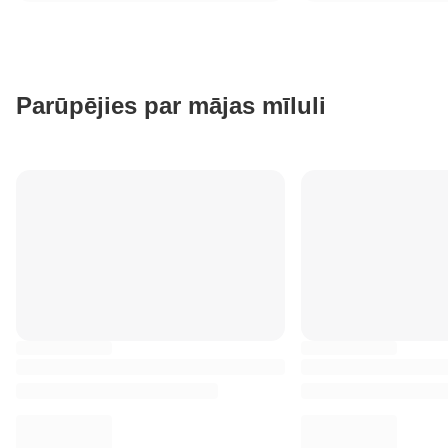
Parūpējies par mājas mīluli