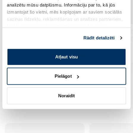
analizētu mūsu datplūsmu. Informāciju par to, kā jūs
izmantojat šo vietni, mēs kopīgojam ar saviem sociālās
saziņas līdzekļu, reklamēšanas un analīzes partneriem,
kuri to var apvienot ar citu informāciju, ko viņiem
sniedzat vai ko viņi apkopo, kad lietojat viņu
Rādīt detalizēti
pakalpojumus. Ja piekrītat šo papildu sīkdatņu
izmantošanai, lūdzu, atzīmējiet savu izvēli:
Atļaut visu
Pielāgot
Noraidīt
Vēl no šī zīmola