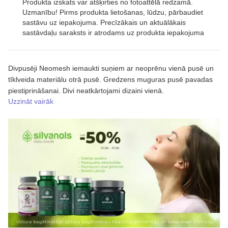
Produkta izskats var atšķirties no fotoattēlā redzamā.
Uzmanību! Pirms produkta lietošanas, lūdzu, pārbaudiet
sastāvu uz iepakojuma. Precīzākais un aktuālākais
sastāvdaļu saraksts ir atrodams uz produkta iepakojuma
Divpusēji Neomesh iemaukti suņiem ar neoprēnu vienā pusē un
tīklveida materiālu otrā pusē. Gredzens muguras pusē pavadas
piestiprināšanai. Divi neatkārtojami dizaini vienā.
Uzzināt vairāk