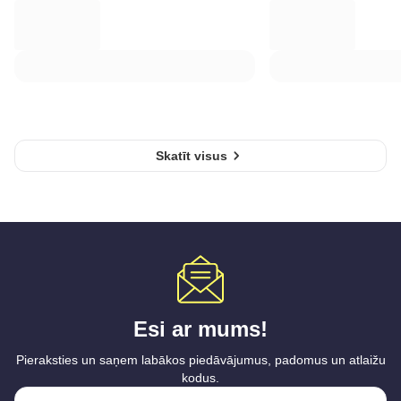
Skatīt visus
Esi ar mums!
Pieraksties un saņem labākos piedāvājumus, padomus un atlaižu
kodus.