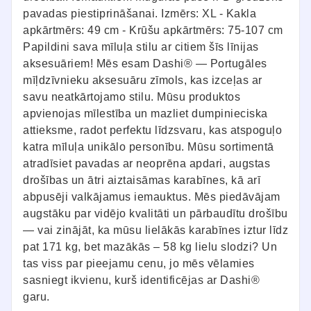
pavadas piestiprināšanai. Izmērs: XL - Kakla
apkārtmērs: 49 cm - Krūšu apkārtmērs: 75-107 cm
Papildini sava mīluļa stilu ar citiem šīs līnijas
aksesuāriem! Mēs esam Dashi® — Portugāles
mīļdzīvnieku aksesuāru zīmols, kas izceļas ar
savu neatkārtojamo stilu. Mūsu produktos
apvienojas mīlestība un mazliet dumpinieciska
attieksme, radot perfektu līdzsvaru, kas atspoguļo
katra mīluļa unikālo personību. Mūsu sortimentā
atradīsiet pavadas ar neoprēna apdari, augstas
drošības un ātri aiztaisāmas karabīnes, kā arī
abpusēji valkājamus iemauktus. Mēs piedāvājam
augstāku par vidējo kvalitāti un pārbaudītu drošību
— vai zinājāt, ka mūsu lielākās karabīnes iztur līdz
pat 171 kg, bet mazākās – 58 kg lielu slodzi? Un
tas viss par pieejamu cenu, jo mēs vēlamies
sasniegt ikvienu, kurš identificējas ar Dashi®
garu.