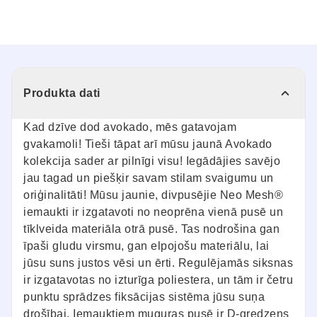
Produkta dati
Kad dzīve dod avokado, mēs gatavojam
gvakamoli! Tieši tāpat arī mūsu jaunā Avokado
kolekcija sader ar pilnīgi visu! Iegādājies savējo
jau tagad un piešķir savam stilam svaigumu un
oriģinalitāti! Mūsu jaunie, divpusējie Neo Mesh®
iemaukti ir izgatavoti no neoprēna vienā pusē un
tīklveida materiāla otrā pusē. Tas nodrošina gan
īpaši gludu virsmu, gan elpojošu materiālu, lai
jūsu suns justos vēsi un ērti. Regulējamās siksnas
ir izgatavotas no izturīga poliestera, un tām ir četru
punktu sprādzes fiksācijas sistēma jūsu suņa
drošībai. Iemauktiem muguras pusē ir D-gredzens