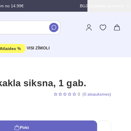
em no 14.99€
BUJ
Sazināties ar mums
VISI ZĪMOLI
Atlaides %
kla siksna, 1 gab.
0
(0 atsauksmes)
Pirkt