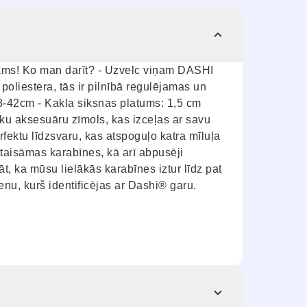
otams! Ko man darīt? - Uzvelc viņam DASHI
poliestera, tās ir pilnībā regulējamas un
28-42cm - Kakla siksnas platums: 1,5 cm
eku aksesuāru zīmols, kas izceļas ar savu
fektu līdzsvaru, kas atspoguļo katra mīluļa
ztaisāmas karabīnes, kā arī abpusēji
, ka mūsu lielākās karabīnes iztur līdz pat
nu, kurš identificējas ar Dashi® garu.