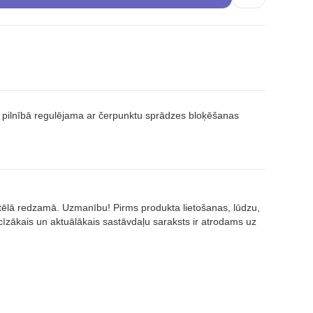
m, pilnībā regulējama ar čerpunktu sprādzes bloķēšanas
attēlā redzamā. Uzmanību! Pirms produkta lietošanas, lūdzu,
īzākais un aktuālākais sastāvdaļu saraksts ir atrodams uz