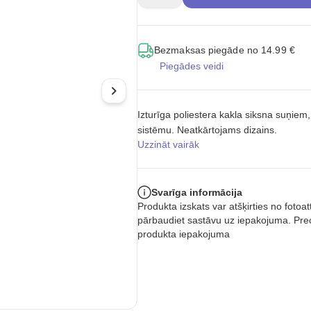
Bezmaksas piegāde no 14.99 €
Piegādes veidi
Izturīga poliestera kakla siksna suņie
sistēmu. Neatkārtojams dizains.
Uzzināt vairāk
Svarīga informācija
Produkta izskats var atšķirties no foto
pārbaudiet sastāvu uz iepakojuma. Prec
produkta iepakojuma