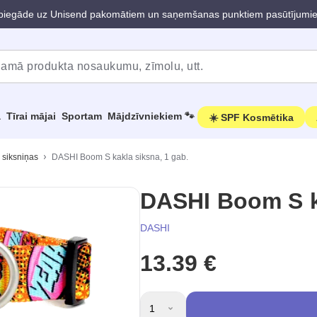
iegāde uz Unisend pakomātiem un saņemšanas punktiem pasūtījumi
a
Tīrai mājai
Sportam
Mājdzīvniekiem 🐾
☀️ SPF Kosmētika
 siksniņas
DASHI Boom S kakla siksna, 1 gab.
DASHI Boom S ka
DASHI
13.39 €
1