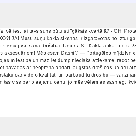
i vēlies, lai tavs suns būtu stilīgākais kvartālā? - OH! Pr
 KO?! JĀ! Mūsu suņu kakla siksnas ir izgatavotas no izturīga 
 sistēmu jūsu suņa drošībai. Izmērs: S - Kakla apkārtmērs: 
īnijas aksesuāriem! Mēs esam Dashi® — Portugāles mīļdzīvni
jas mīlestība un mazliet dumpinieciska attieksme, radot per
et pavadas ar neoprēna apdari, augstas drošības un ātri ai
ku par vidējo kvalitāti un pārbaudītu drošību — vai zinājāt
n tas viss par pieejamu cenu, jo mēs vēlamies sasniegt ikvie