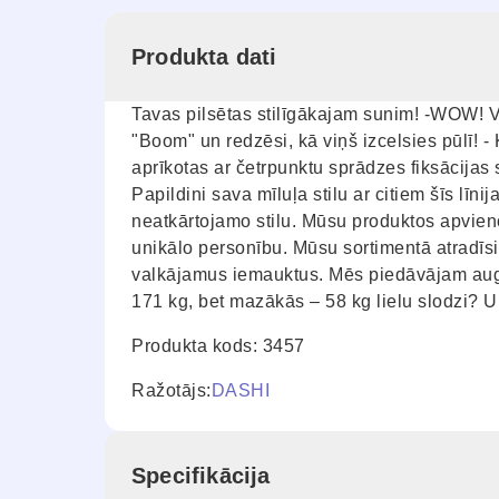
Produkta dati
Tavas pilsētas stilīgākajam sunim! -WOW! Va
"Boom" un redzēsi, kā viņš izcelsies pūlī! -
aprīkotas ar četrpunktu sprādzes fiksācijas
Papildini sava mīluļa stilu ar citiem šīs l
neatkārtojamo stilu. Mūsu produktos apvieno
unikālo personību. Mūsu sortimentā atradīsi
valkājamus iemauktus. Mēs piedāvājam augstā
171 kg, bet mazākās – 58 kg lielu slodzi? U
Produkta kods: 3457
Ražotājs:
DASHI
Specifikācija