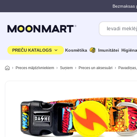
Bezmaksas p
Pāriet uz galveno saturu
PREČU KATALOGS
Kosmētika
Imunitātei
Higiēn
Preces mājdzīvniekiem
Suņiem
Preces un aksesuāri
Pavadiņas,