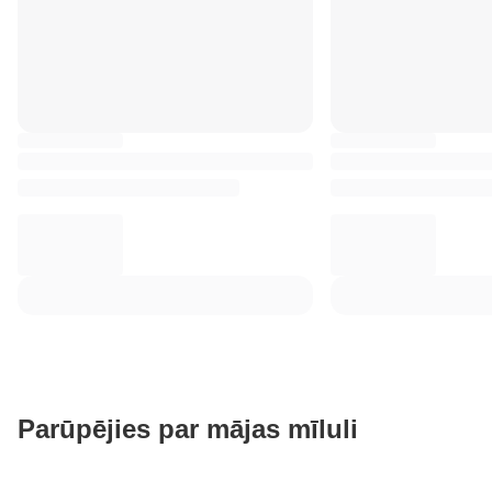
Parūpējies par mājas mīluli