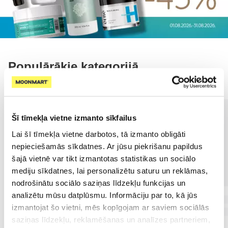
Populārākie kategorijā
Šī tīmekļa vietne izmanto sīkfailus
Lai šī tīmekļa vietne darbotos, tā izmanto obligāti
nepieciešamās sīkdatnes. Ar jūsu piekrišanu papildus
šajā vietnē var tikt izmantotas statistikas un sociālo
mediju sīkdatnes, lai personalizētu saturu un reklāmas,
nodrošinātu sociālo saziņas līdzekļu funkcijas un
analizētu mūsu datplūsmu. Informāciju par to, kā jūs
izmantojat šo vietni, mēs kopīgojam ar saviem sociālās
saziņas līdzekļu, reklamēšanas un analīzes partneriem,