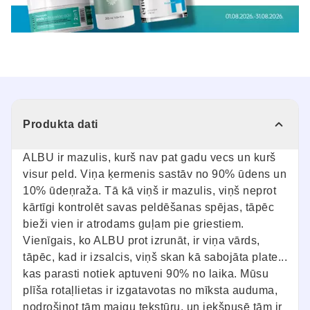
Produkta dati
ALBU ir mazulis, kurš nav pat gadu vecs un kurš
visur peld. Viņa ķermenis sastāv no 90% ūdens un
10% ūdeņraža. Tā kā viņš ir mazulis, viņš neprot
kārtīgi kontrolēt savas peldēšanas spējas, tāpēc
bieži vien ir atrodams guļam pie griestiem.
Vienīgais, ko ALBU prot izrunāt, ir viņa vārds,
tāpēc, kad ir izsalcis, viņš skan kā sabojāta plate...
kas parasti notiek aptuveni 90% no laika. Mūsu
plīša rotaļlietas ir izgatavotas no mīksta auduma,
nodrošinot tām maigu tekstūru, un iekšpusē tām ir