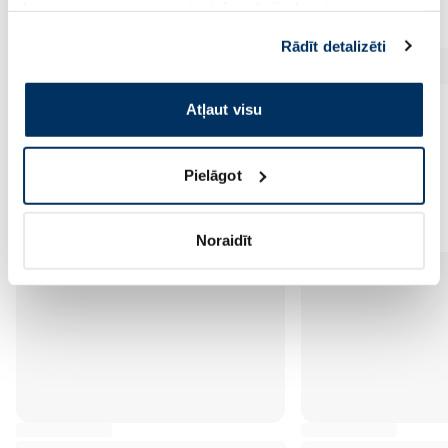
kuri to var apvienot ar citu informāciju, ko viņiem
sniedzat vai ko viņi apkopo, kad lietojat viņu
Rādīt detalizēti
pakalpojumus. Ja piekrītat šo papildu sīkdatņu
izmantošanai, lūdzu, atzīmējiet savu izvēli:
Atļaut visu
Pielāgot
Vēl no šī zīmola
Noraidīt