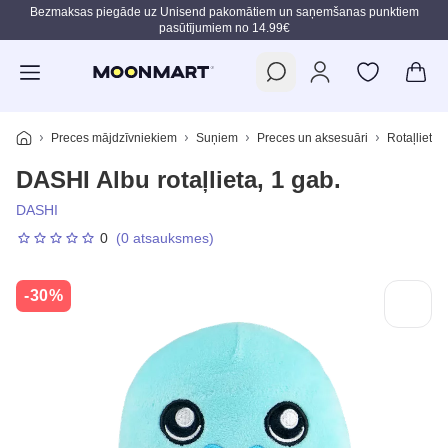
Bezmaksas piegāde uz Unisend pakomātiem un saņemšanas punktiem
pasūtījumiem no 14.99€
Pāriet uz galveno saturu
Preces mājdzīvniekiem
Suņiem
Preces un aksesuāri
Rotaļlietas
DASHI Albu rotaļlieta, 1 gab.
DASHI
0
(0 atsauksmes)
-30%