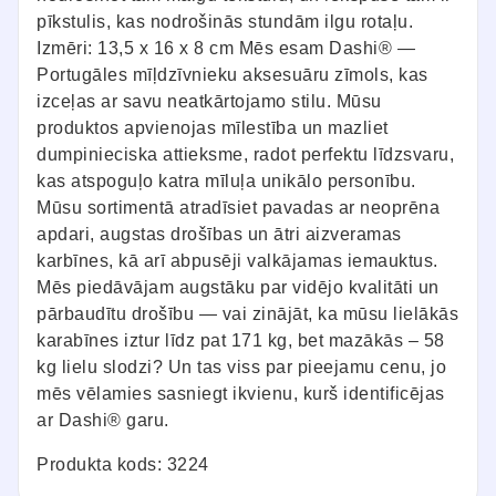
pīkstulis, kas nodrošinās stundām ilgu rotaļu.
Izmēri: 13,5 x 16 x 8 cm Mēs esam Dashi® —
Portugāles mīļdzīvnieku aksesuāru zīmols, kas
izceļas ar savu neatkārtojamo stilu. Mūsu
produktos apvienojas mīlestība un mazliet
dumpinieciska attieksme, radot perfektu līdzsvaru,
kas atspoguļo katra mīluļa unikālo personību.
Mūsu sortimentā atradīsiet pavadas ar neoprēna
apdari, augstas drošības un ātri aizveramas
karbīnes, kā arī abpusēji valkājamas iemauktus.
Mēs piedāvājam augstāku par vidējo kvalitāti un
pārbaudītu drošību — vai zinājāt, ka mūsu lielākās
karabīnes iztur līdz pat 171 kg, bet mazākās – 58
kg lielu slodzi? Un tas viss par pieejamu cenu, jo
mēs vēlamies sasniegt ikvienu, kurš identificējas
ar Dashi® garu.
Produkta kods: 3224