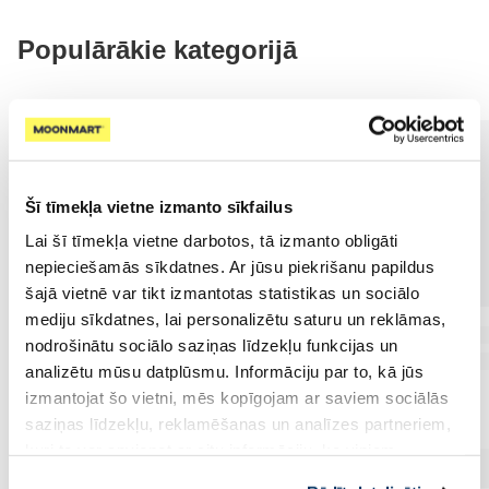
Populārākie kategorijā
Šī tīmekļa vietne izmanto sīkfailus
Lai šī tīmekļa vietne darbotos, tā izmanto obligāti
nepieciešamās sīkdatnes. Ar jūsu piekrišanu papildus
šajā vietnē var tikt izmantotas statistikas un sociālo
mediju sīkdatnes, lai personalizētu saturu un reklāmas,
nodrošinātu sociālo saziņas līdzekļu funkcijas un
analizētu mūsu datplūsmu. Informāciju par to, kā jūs
izmantojat šo vietni, mēs kopīgojam ar saviem sociālās
saziņas līdzekļu, reklamēšanas un analīzes partneriem,
kuri to var apvienot ar citu informāciju, ko viņiem
sniedzat vai ko viņi apkopo, kad lietojat viņu