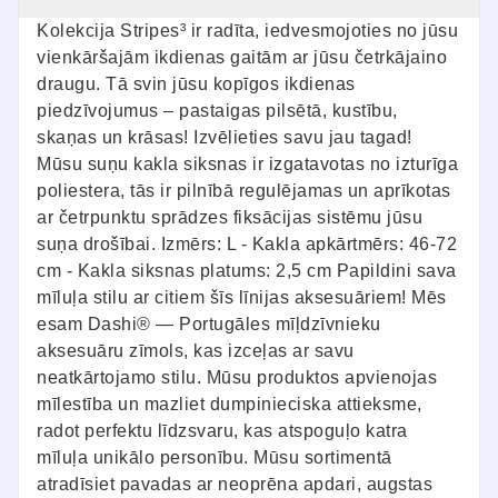
Kolekcija Stripes³ ir radīta, iedvesmojoties no jūsu
vienkāršajām ikdienas gaitām ar jūsu četrkājaino
draugu. Tā svin jūsu kopīgos ikdienas
piedzīvojumus – pastaigas pilsētā, kustību,
skaņas un krāsas! Izvēlieties savu jau tagad!
Mūsu suņu kakla siksnas ir izgatavotas no izturīga
poliestera, tās ir pilnībā regulējamas un aprīkotas
ar četrpunktu sprādzes fiksācijas sistēmu jūsu
suņa drošībai. Izmērs: L - Kakla apkārtmērs: 46-72
cm - Kakla siksnas platums: 2,5 cm Papildini sava
mīluļa stilu ar citiem šīs līnijas aksesuāriem! Mēs
esam Dashi® — Portugāles mīļdzīvnieku
aksesuāru zīmols, kas izceļas ar savu
neatkārtojamo stilu. Mūsu produktos apvienojas
mīlestība un mazliet dumpinieciska attieksme,
radot perfektu līdzsvaru, kas atspoguļo katra
mīluļa unikālo personību. Mūsu sortimentā
atradīsiet pavadas ar neoprēna apdari, augstas