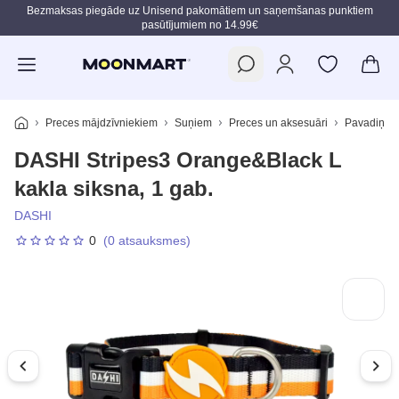
Bezmaksas piegāde uz Unisend pakomātiem un saņemšanas punktiem
pasūtījumiem no 14.99€
Pāriet uz galveno saturu
Preces mājdzīvniekiem
Suņiem
Preces un aksesuāri
Pavadiņas,
DASHI Stripes3 Orange&Black L
kakla siksna, 1 gab.
DASHI
0
(0 atsauksmes)