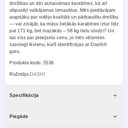
drošības un ātri aiztaisāmas karabīnes, kā arī
abpusēji valkājamus iemauktus. Mēs piedāvājam
augstāku par vidējo kvalitāti un pārbaudītu drošību
— vai zinājāt, ka mūsu lielākās karabīnes iztur līdz
pat 171 kg, bet mazākās – 58 kg lielu slodzi? Un
tas viss par pieejamu cenu, jo mēs vēlamies
sasniegt ikvienu, kurš identificējas ar Dashi®
garu.
Produkta kods: 3536
Ražotājs:
DASHI
Specifikācija
Piegāde