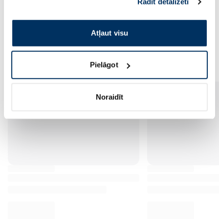
Rādīt detalizēti
pakalpojumus. Ja piekrītat šo papildu sīkdatņu
izmantošanai, lūdzu, atzīmējiet savu izvēli:
Atļaut visu
Vēl no šī zīmola
Pielāgot
Noraidīt