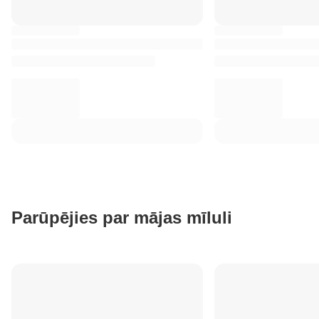
Parūpējies par mājas mīluli