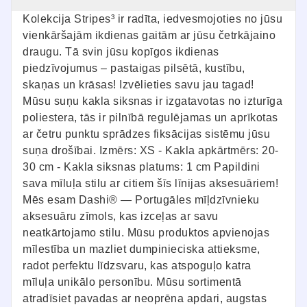
Kolekcija Stripes³ ir radīta, iedvesmojoties no jūsu
vienkāršajām ikdienas gaitām ar jūsu četrkājaino
draugu. Tā svin jūsu kopīgos ikdienas
piedzīvojumus – pastaigas pilsētā, kustību,
skaņas un krāsas! Izvēlieties savu jau tagad!
Mūsu suņu kakla siksnas ir izgatavotas no izturīga
poliestera, tās ir pilnībā regulējamas un aprīkotas
ar četru punktu sprādzes fiksācijas sistēmu jūsu
suņa drošībai. Izmērs: XS - Kakla apkārtmērs: 20-
30 cm - Kakla siksnas platums: 1 cm Papildini
sava mīluļa stilu ar citiem šīs līnijas aksesuāriem!
Mēs esam Dashi® — Portugāles mīļdzīvnieku
aksesuāru zīmols, kas izceļas ar savu
neatkārtojamo stilu. Mūsu produktos apvienojas
mīlestība un mazliet dumpinieciska attieksme,
radot perfektu līdzsvaru, kas atspoguļo katra
mīluļa unikālo personību. Mūsu sortimentā
atradīsiet pavadas ar neoprēna apdari, augstas