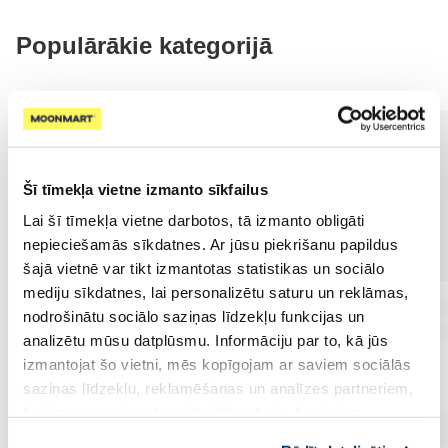
Populārākie kategorijā
Šī tīmekļa vietne izmanto sīkfailus
Lai šī tīmekļa vietne darbotos, tā izmanto obligāti
nepieciešamās sīkdatnes. Ar jūsu piekrišanu papildus
šajā vietnē var tikt izmantotas statistikas un sociālo
mediju sīkdatnes, lai personalizētu saturu un reklāmas,
nodrošinātu sociālo saziņas līdzekļu funkcijas un
analizētu mūsu datplūsmu. Informāciju par to, kā jūs
izmantojat šo vietni, mēs kopīgojam ar saviem sociālās
saziņas līdzekļu, reklamēšanas un analīzes partneriem,
kuri to var apvienot ar citu informāciju, ko viņiem
sniedzat vai ko viņi apkopo, kad lietojat viņu