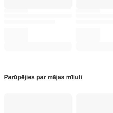
Parūpējies par mājas mīluli