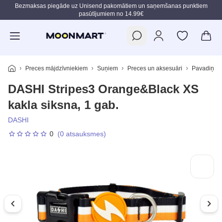
Bezmaksas piegāde uz Unisend pakomātiem un saņemšanas punktiem
pasūtījumiem no 14.99€
Pāriet uz galveno saturu
Preces mājdzīvniekiem
Suņiem
Preces un aksesuāri
Pavadiņas,
DASHI Stripes3 Orange&Black XS
kakla siksna, 1 gab.
DASHI
0
(0 atsauksmes)