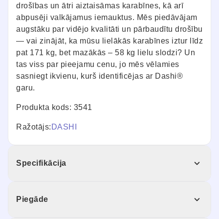
drošības un ātri aiztaisāmas karabīnes, kā arī
abpusēji valkājamus iemauktus. Mēs piedāvājam
augstāku par vidējo kvalitāti un pārbaudītu drošību
— vai zinājāt, ka mūsu lielākās karabīnes iztur līdz
pat 171 kg, bet mazākās – 58 kg lielu slodzi? Un
tas viss par pieejamu cenu, jo mēs vēlamies
sasniegt ikvienu, kurš identificējas ar Dashi®
garu.
Produkta kods: 3541
Ražotājs:
DASHI
Specifikācija
Piegāde