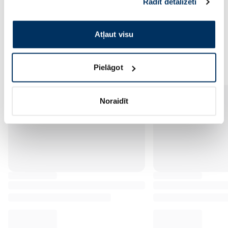
Rādīt detalizēti
pakalpojumus. Ja piekrītat šo papildu sīkdatņu
izmantošanai, lūdzu, atzīmējiet savu izvēli:
Atļaut visu
Vēl no šī zīmola
Pielāgot
Noraidīt