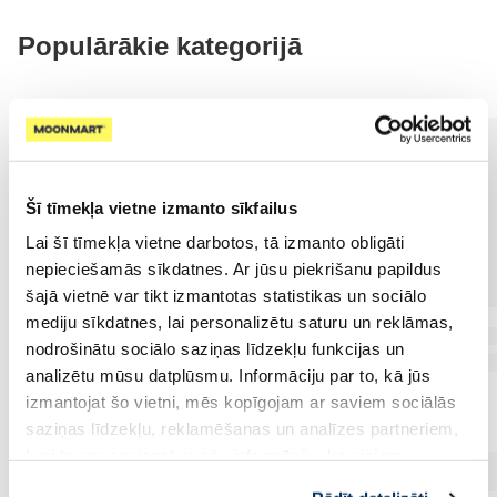
Populārākie kategorijā
Šī tīmekļa vietne izmanto sīkfailus
Lai šī tīmekļa vietne darbotos, tā izmanto obligāti
nepieciešamās sīkdatnes. Ar jūsu piekrišanu papildus
šajā vietnē var tikt izmantotas statistikas un sociālo
mediju sīkdatnes, lai personalizētu saturu un reklāmas,
nodrošinātu sociālo saziņas līdzekļu funkcijas un
analizētu mūsu datplūsmu. Informāciju par to, kā jūs
izmantojat šo vietni, mēs kopīgojam ar saviem sociālās
saziņas līdzekļu, reklamēšanas un analīzes partneriem,
kuri to var apvienot ar citu informāciju, ko viņiem
sniedzat vai ko viņi apkopo, kad lietojat viņu