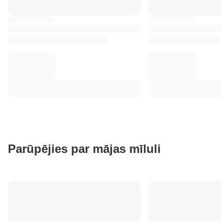
Parūpējies par mājas mīluli