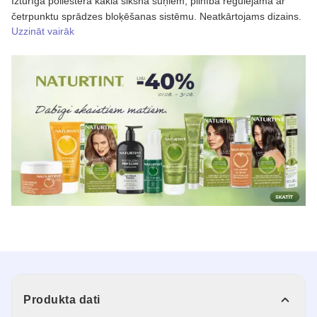
Izturīga poliestera kakla siksna suņiem, pilnībā regulējama ar
četrpunktu sprādzes bloķēšanas sistēmu. Neatkārtojams dizains.
Uzzināt vairāk
Produkta dati