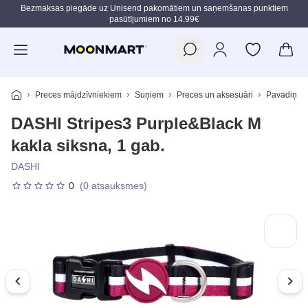
Bezmaksas piegāde uz Unisend pakomātiem un saņemšanas punktiem
pasūtījumiem no 14.99€
Pāriet uz galveno saturu
Preces mājdzīvniekiem
Suņiem
Preces un aksesuāri
Pavadiņas,
DASHI Stripes3 Purple&Black M
kakla siksna, 1 gab.
DASHI
0
(0 atsauksmes)