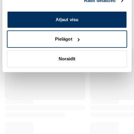
Rādīt detalizēti
pakalpojumus. Ja piekrītat šo papildu sīkdatņu
izmantošanai, lūdzu, atzīmējiet savu izvēli:
Atļaut visu
Vēl no šī zīmola
Pielāgot
Noraidīt