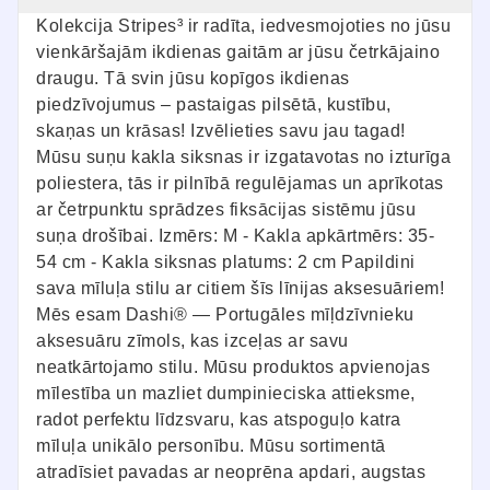
Kolekcija Stripes³ ir radīta, iedvesmojoties no jūsu
vienkāršajām ikdienas gaitām ar jūsu četrkājaino
draugu. Tā svin jūsu kopīgos ikdienas
piedzīvojumus – pastaigas pilsētā, kustību,
skaņas un krāsas! Izvēlieties savu jau tagad!
Mūsu suņu kakla siksnas ir izgatavotas no izturīga
poliestera, tās ir pilnībā regulējamas un aprīkotas
ar četrpunktu sprādzes fiksācijas sistēmu jūsu
suņa drošībai. Izmērs: M - Kakla apkārtmērs: 35-
54 cm - Kakla siksnas platums: 2 cm Papildini
sava mīluļa stilu ar citiem šīs līnijas aksesuāriem!
Mēs esam Dashi® — Portugāles mīļdzīvnieku
aksesuāru zīmols, kas izceļas ar savu
neatkārtojamo stilu. Mūsu produktos apvienojas
mīlestība un mazliet dumpinieciska attieksme,
radot perfektu līdzsvaru, kas atspoguļo katra
mīluļa unikālo personību. Mūsu sortimentā
atradīsiet pavadas ar neoprēna apdari, augstas