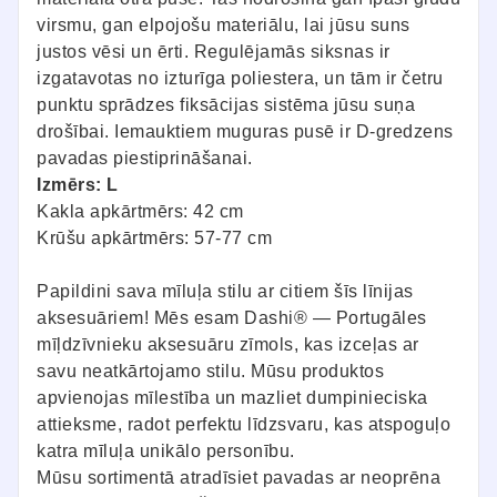
virsmu, gan elpojošu materiālu, lai jūsu suns
justos vēsi un ērti. Regulējamās siksnas ir
izgatavotas no izturīga poliestera, un tām ir četru
punktu sprādzes fiksācijas sistēma jūsu suņa
drošībai. Iemauktiem muguras pusē ir D-gredzens
pavadas piestiprināšanai.
Izmērs: L
Kakla apkārtmērs: 42 cm
Krūšu apkārtmērs: 57-77 cm
Papildini sava mīluļa stilu ar citiem šīs līnijas
aksesuāriem! Mēs esam Dashi® — Portugāles
mīļdzīvnieku aksesuāru zīmols, kas izceļas ar
savu neatkārtojamo stilu. Mūsu produktos
apvienojas mīlestība un mazliet dumpinieciska
attieksme, radot perfektu līdzsvaru, kas atspoguļo
katra mīluļa unikālo personību.
Mūsu sortimentā atradīsiet pavadas ar neoprēna