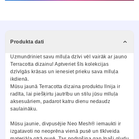
Produkta dati
Uzmundriniet savu mīluļa dzīvi vēl vairāk ar jauno
Terracotta dizainu! Aptveriet šīs kolekcijas
dzīvīgās krāsas un ienesiet prieku sava mīluļa
ikdienā.
Mūsu jaunā Terracotta dizaina produktu līnija ir
radīta, lai piešķirtu jautrību un stilu jūsu mīluļa
aksesuāriem, padarot katru dienu nedaudz
saulaināku.
Mūsu jaunie, divpusējie Neo Mesh® iemaukti ir
izgatavoti no neoprēna vienā pusē un tīklveida
materiāla otrā pusē. Tas nodrošina gan īpaši gludu