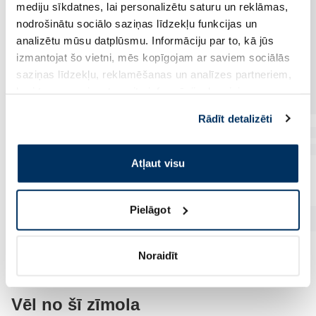
mediju sīkdatnes, lai personalizētu saturu un reklāmas,
nodrošinātu sociālo saziņas līdzekļu funkcijas un
analizētu mūsu datplūsmu. Informāciju par to, kā jūs
izmantojat šo vietni, mēs kopīgojam ar saviem sociālās
saziņas līdzekļu, reklamēšanas un analīzes partneriem,
kuri to var apvienot ar citu informāciju, ko viņiem
sniedzat vai ko viņi apkopo, kad lietojat viņu
Rādīt detalizēti
pakalpojumus. Ja piekrītat šo papildu sīkdatņu
izmantošanai, lūdzu, atzīmējiet savu izvēli:
Atļaut visu
Pielāgot
Noraidīt
Vēl no šī zīmola