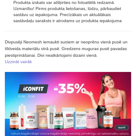
Produkta izskats var atšķirties no fotoattēlā redzamā.
Uzmanību! Pirms produkta lietošanas, lūdzu, pārbaudiet
sastāvu uz iepakojuma. Precīzākais un aktuālākais
sastāvdaļu saraksts ir atrodams uz produkta iepakojuma
Divpusēji Neomesh iemaukti suņiem ar neoprēnu vienā pusē un
tīklveida materiālu otrā pusē. Gredzens muguras pusē pavadas
piestiprināšanai. Divi neatkārtojami dizaini vienā.
Uzzināt vairāk