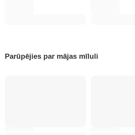
Parūpējies par mājas mīluli