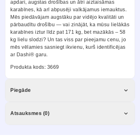
apdari, augstas drošības un ātri aiztaisāmas
karabīnes, kā arī abpusēji valkājamus iemauktus.
Mēs piedāvājam augstāku par vidējo kvalitāti un
pārbaudītu drošību — vai zinājāt, ka mūsu lielākās
karabīnes iztur līdz pat 171 kg, bet mazākās – 58
kg lielu slodzi? Un tas viss par pieejamu cenu, jo
mēs vēlamies sasniegt ikvienu, kurš identificējas
ar Dashi® garu.
Produkta kods: 3669
Piegāde
Atsauksmes (0)