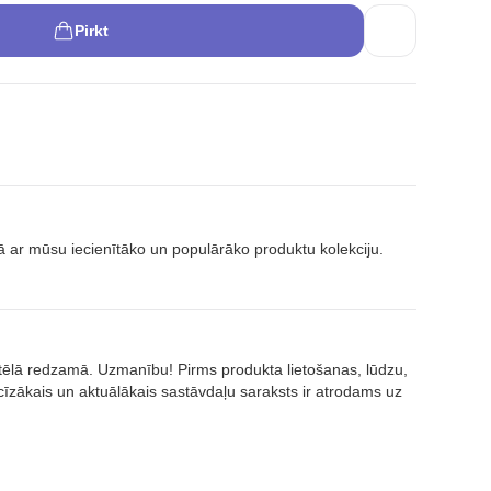
Pirkt
 ar mūsu iecienītāko un populārāko produktu kolekciju.
attēlā redzamā. Uzmanību! Pirms produkta lietošanas, lūdzu,
īzākais un aktuālākais sastāvdaļu saraksts ir atrodams uz