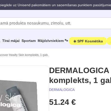
iegāde uz Unisend pakomātiem un saņemšanas punktiem pasūtījumi
a
Tīrai mājai
Sportam
Mājdzīvniekiem 🐾
☀️ SPF Kosmētika
ver Healty Skin komplekts, 1 gab.
DERMALOGICA D
komplekts, 1 ga
DERMALOGICA
51.24 €