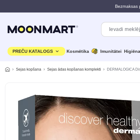
Bezmaksas p
Pāriet uz galveno saturu
PREČU KATALOGS
Kosmētika
Imunitātei
Higiēn
Sejas kopšana
Sejas ādas kopšanas komplekti
DERMALOGICA Disco