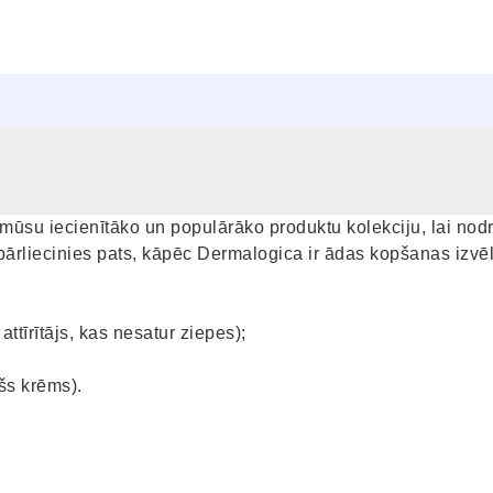
mūsu iecienītāko un populārāko produktu kolekciju, lai nod
pārliecinies pats, kāpēc Dermalogica ir ādas kopšanas izvēl
ttīrītājs, kas nesatur ziepes);
šs krēms).