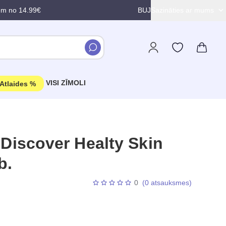
em no 14.99€
BUJ
Sazināties ar mums
VISI ZĪMOLI
Atlaides %
iscover Healty Skin
b.
0
(0 atsauksmes)