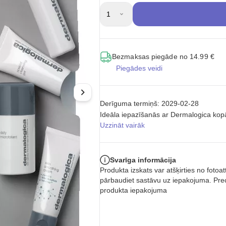
1
Bezmaksas piegāde no 14.99 €
Piegādes veidi
Derīguma termiņš: 2029-02-28
Ideāla iepazīšanās ar Dermalogica kopā
Uzzināt vairāk
Svarīga informācija
Produkta izskats var atšķirties no foto
pārbaudiet sastāvu uz iepakojuma. Prec
produkta iepakojuma