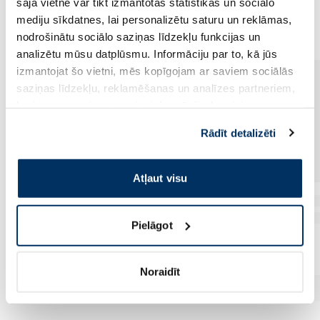
šajā vietnē var tikt izmantotas statistikas un sociālo
Vēl no šī zīmola
mediju sīkdatnes, lai personalizētu saturu un reklāmas,
nodrošinātu sociālo saziņas līdzekļu funkcijas un
analizētu mūsu datplūsmu. Informāciju par to, kā jūs
izmantojat šo vietni, mēs kopīgojam ar saviem sociālās
saziņas līdzekļu, reklamēšanas un analīzes partneriem,
kuri to var apvienot ar citu informāciju, ko viņiem
sniedzat vai ko viņi apkopo, kad lietojat viņu
Rādīt detalizēti
pakalpojumus. Ja piekrītat šo papildu sīkdatņu
izmantošanai, lūdzu, atzīmējiet savu izvēli:
Atļaut visu
Pielāgot
Noraidīt