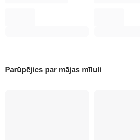
Parūpējies par mājas mīluli