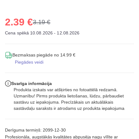
2.39 €
3.19 €
Cena spēkā 10.08.2026 - 12.08.2026
Bezmaksas piegāde no 14.99 €
Piegādes veidi
Svarīga informācija
Produkta izskats var atšķirties no fotoattēlā redzamā.
Uzmanību! Pirms produkta lietošanas, lūdzu, pārbaudiet
sastāvu uz iepakojuma. Precīzākais un aktuālākais
sastāvdaļu saraksts ir atrodams uz produkta iepakojuma
Derīguma termiņš: 2099-12-30
Profesionāla, augstākās kvalitātes abpusēja nagu vīlīte ar