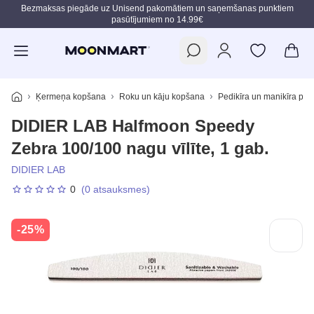
Bezmaksas piegāde uz Unisend pakomātiem un saņemšanas punktiem
pasūtījumiem no 14.99€
Pāriet uz galveno saturu
Ķermeņa kopšana
Roku un kāju kopšana
Pedikīra un manikīra pie
DIDIER LAB Halfmoon Speedy
Zebra 100/100 nagu vīlīte, 1 gab.
DIDIER LAB
0
(0 atsauksmes)
-25%